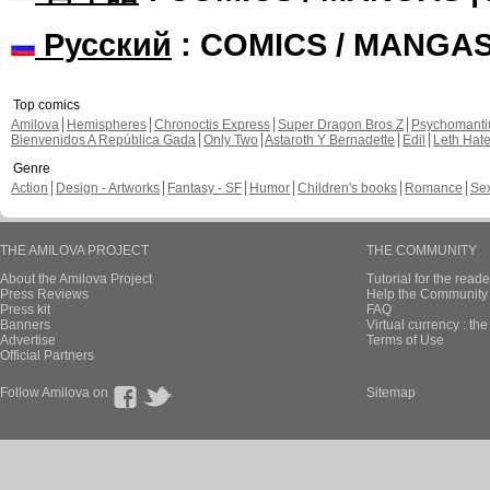
Русский
: COMICS / MANGA
Top comics
Amilova
Hemispheres
Chronoctis Express
Super Dragon Bros Z
Psychomant
Bienvenidos A República Gada
Only Two
Astaroth Y Bernadette
Edil
Leth Hat
Genre
Action
Design - Artworks
Fantasy - SF
Humor
Children's books
Romance
Se
THE AMILOVA PROJECT
THE COMMUNITY
About the Amilova Project
Tutorial for the reade
Press Reviews
Help the Community 
Press kit
FAQ
Banners
Virtual currency : th
Advertise
Terms of Use
Official Partners
Follow Amilova on
Sitemap