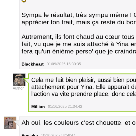
Sympa le résultat, très sympa même ! O
apprécier ton trait, mais ça reste du bo
Autrement, ils font chaud au cœur tous 
fait, vu que je me suis attaché à Yina 
fera qu'un énième perso' que je craindr
Blackheart
01/09/2025 16:30:35
Cela me fait bien plaisir, aussi bien po
33
attachement pour Yina. Elle apparait da
Author
l'action va vite prendre place, donc cel
Millian
01/16/2025 21:34:42
Ah oui, les couleurs c'est chouette, et o
26
Povlaka
10/26/2025 14:58:47