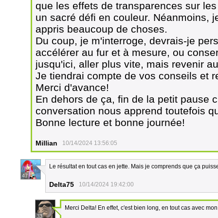
que les effets de transparences sur le
un sacré défi en couleur. Néanmoins, je
appris beaucoup de choses.
Du coup, je m'interroge, devrais-je per
accélérer au fur et à mesure, ou conser
jusqu'ici, aller plus vite, mais revenir a
Je tiendrai compte de vos conseils et
Merci d'avance!
En dehors de ça, fin de la petit pause 
conversation nous apprend toutefois q
Bonne lecture et bonne journée!
Millian
10/14/2024 13:56:05
Le résultat en tout cas en jette. Mais je comprends que ça puis
47
Delta75
10/14/2024 19:42:00
Merci Delta! En effet, c'est bien long, en tout cas avec mon
33