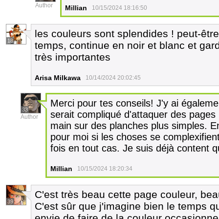
Author
Millian
10/15/2024 18:16:50
les couleurs sont splendides ! peut-être
18
temps, continue en noir et blanc et gar
très importantes
Arisa Milkawa
10/14/2024 20:02:45
Merci pour tes conseils! J'y ai égaleme
33
serait compliqué d'attaquer des pages 
Author
main sur des planches plus simples. En v
pour moi si les choses se complexifient
fois en tout cas. Je suis déjà content 
Millian
10/15/2024 18:20:34
C'est très beau cette page couleur, beau
39
C'est sûr que j'imagine bien le temps q
envie de faire de la couleur occasionnel