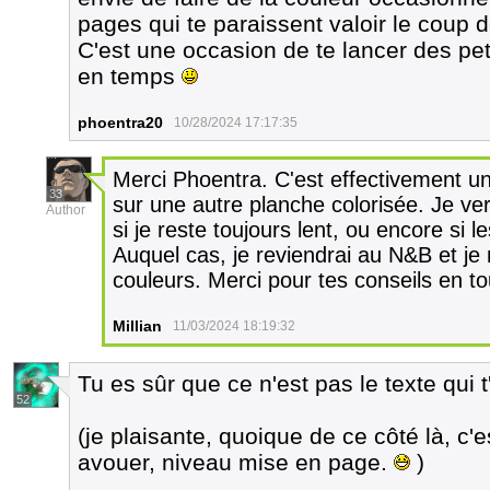
pages qui te paraissent valoir le coup d
C'est une occasion de te lancer des pe
en temps
phoentra20
10/28/2024 17:17:35
Merci Phoentra. C'est effectivement une
33
sur une autre planche colorisée. Je verr
Author
si je reste toujours lent, ou encore si l
Auquel cas, je reviendrai au N&B et j
couleurs. Merci pour tes conseils en to
Millian
11/03/2024 18:19:32
Tu es sûr que ce n'est pas le texte qui 
52
(je plaisante, quoique de ce côté là, 
avouer, niveau mise en page.
)