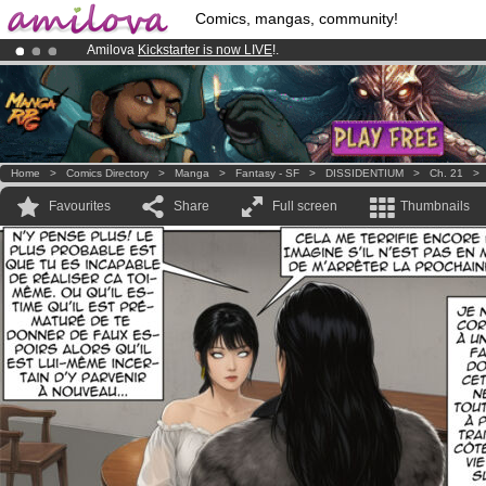
Comics, mangas, community!
Amilova
Kickstarter is now LIVE
!.
Premium membership from
3.95 euros
per month !
Get membership
Already 100000
members
and 1000
comics & mangas!
.
Home
>
Comics Directory
>
Manga
>
Fantasy - SF
>
DISSIDENTIUM
>
Ch. 21
Favourites
Share
Full screen
Thumbnails