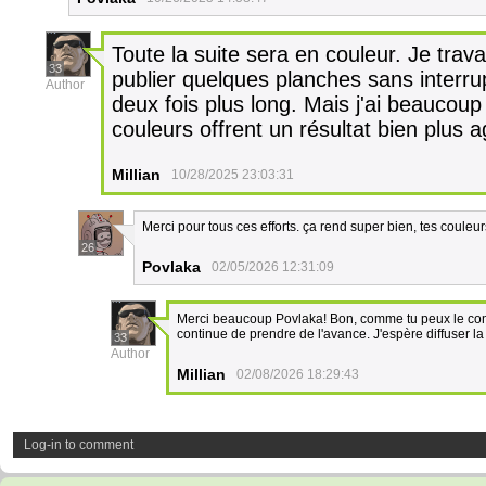
Toute la suite sera en couleur. Je trav
33
publier quelques planches sans interrup
Author
deux fois plus long. Mais j'ai beaucoup
couleurs offrent un résultat bien plus a
Millian
10/28/2025 23:03:31
Merci pour tous ces efforts. ça rend super bien, tes couleur
26
Povlaka
02/05/2026 12:31:09
Merci beaucoup Povlaka! Bon, comme tu peux le const
continue de prendre de l'avance. J'espère diffuser l
33
Author
Millian
02/08/2026 18:29:43
Log-in to comment