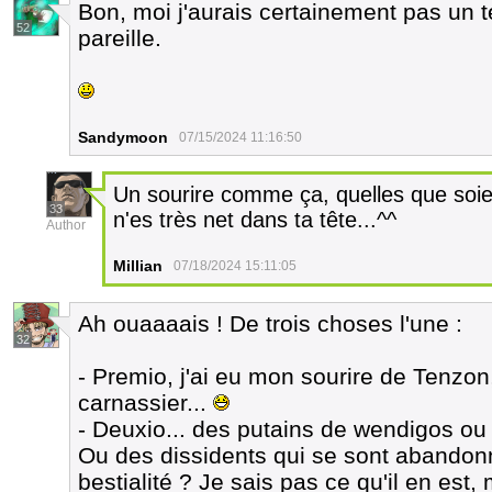
Bon, moi j'aurais certainement pas un t
52
pareille.
Sandymoon
07/15/2024 11:16:50
Un sourire comme ça, quelles que soien
33
n'es très net dans ta tête...^^
Author
Millian
07/18/2024 15:11:05
Ah ouaaaais ! De trois choses l'une :
32
- Premio, j'ai eu mon sourire de Tenzo
carnassier...
- Deuxio... des putains de wendigos ou
Ou des dissidents qui se sont abandon
bestialité ? Je sais pas ce qu'il en est