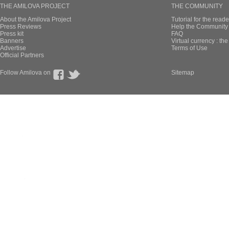
THE AMILOVA PROJECT
THE COMMUNITY
About the Amilova Project
Tutorial for the reade
Press Reviews
Help the Community 
Press kit
FAQ
Banners
Virtual currency : th
Advertise
Terms of Use
Official Partners
Follow Amilova on
Sitemap