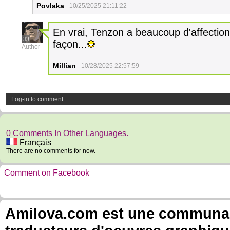
Povlaka
10/25/2025 21:11:22
En vrai, Tenzon a beaucoup d'affection
33
façon...
Author
Millian
10/28/2025 22:57:59
Log-in to comment
0 Comments In Other Languages.
Français
There are no comments for now.
Comment on Facebook
Amilova.com est une communauté