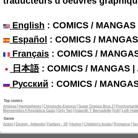
traducteurs d'oeuvres graphiqu
English
: COMICS / MANGAS
Español
: COMICS / MANGAS
Français
: COMICS / MANGA
日本語
: COMICS / MANGAS 
Русский
: COMICS / MANGA
Top comics
Amilova
Hemispheres
Chronoctis Express
Super Dragon Bros Z
Psychomant
Bienvenidos A República Gada
Only Two
Astaroth Y Bernadette
Edil
Leth Hat
Genre
Action
Design - Artworks
Fantasy - SF
Humor
Children's books
Romance
Se