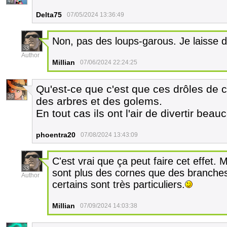
47
Delta75
07/05/2024 13:36:49
Non, pas des loups-garous. Je laisse 
33
Author
Millian
07/06/2024 22:24:25
Qu'est-ce que c'est que ces drôles de cr
39
des arbres et des golems.
En tout cas ils ont l'air de divertir be
phoentra20
07/08/2024 13:43:09
C'est vrai que ça peut faire cet effet. 
33
sont plus des cornes que des branches
Author
certains sont très particuliers.
Millian
07/09/2024 14:03:38