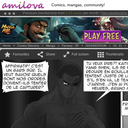
Comics, mangas, community!
Amilova
Kickstarter is now LIVE
!.
Already 134393
members
and 1208
comics & mangas!
.
Home
>
Comics Directory
>
Manga
>
Fantasy - SF
>
DISSIDENTIUM
>
Ch. 21
Favourites
Share
Full screen
Thumbnails