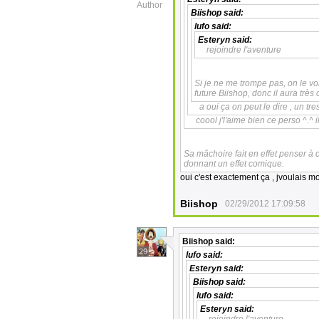
Author
Biishop
said:
lufo
said:
Esteryn
said:
rejoindre l'aventure
Si je ne me trompe pas, on le vo
future Biishop, donc il aura très
a oui ça on peut le dire , un tre
coool j'l'aime bien ce perso ^.^ i
Sa mâchoire fait en effet penser à 
donnant un effet comique.
oui c'est exactement ça , jvoulais mo
Biishop
02/29/2012 17:09:58
Biishop
said:
29
lufo
said:
Esteryn
said:
Biishop
said:
lufo
said:
Esteryn
said: