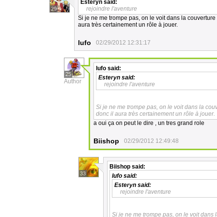
Esteryn
said:
rejoindre l'aventure
29
Si je ne me trompe pas, on le voit dans la couverture 
aura très certainement un rôle à jouer.
lufo
02/29/2012 12:31:17
lufo
said:
25
Esteryn
said:
Author
rejoindre l'aventure
Si je ne me trompe pas, on le voit dans la couv
donc il aura très certainement un rôle à jouer.
a oui ça on peut le dire , un tres grand role
Biishop
02/29/2012 12:49:48
Biishop
said:
33
lufo
said:
Esteryn
said:
rejoindre l'aventure
Si je ne me trompe pas, on le voit dans 