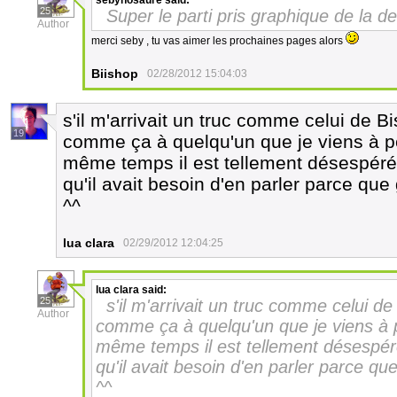
sebynosaure
said:
25
Super le parti pris graphique de la d
Author
merci seby , tu vas aimer les prochaines pages alors
Biishop
02/28/2012 15:04:03
s'il m'arrivait un truc comme celui de Bis
19
comme ça à quelqu'un que je viens à pe
même temps il est tellement désespéré 
qu'il avait besoin d'en parler parce que 
^^
lua clara
02/29/2012 12:04:25
lua clara
said:
25
s'il m'arrivait un truc comme celui de 
Author
comme ça à quelqu'un que je viens à p
même temps il est tellement désespéré
qu'il avait besoin d'en parler parce qu
^^