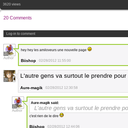
3620 views
20 Comments
Log-in to comment
hey hey les amiloveurs une nouvelle page
25
Author
Biishop
02/28/2012 11:55:00
L'autre gens va surtout le prendre pour 
28
Aure-magik
02/28/2012 12:30:58
Aure-magik
said:
25
L'autre gens va surtout le prendre po
Author
c'est rien de le dire
Biishop
02/28/2012 12:44:06