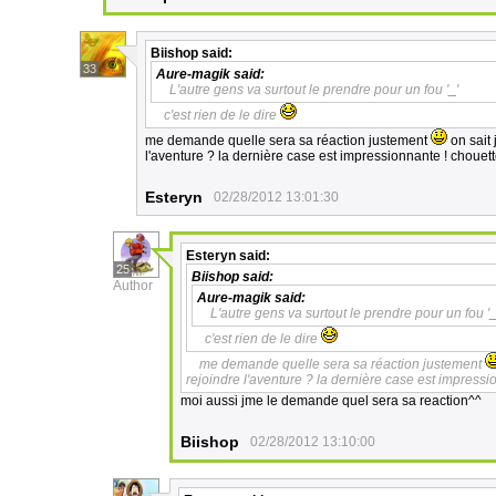
Biishop
said:
33
Aure-magik
said:
L'autre gens va surtout le prendre pour un fou '
_
'
c'est rien de le dire
me demande quelle sera sa réaction justement
on sait 
l'aventure ? la dernière case est impressionnante ! chouett
Esteryn
02/28/2012 13:01:30
Esteryn
said:
25
Biishop
said:
Author
Aure-magik
said:
L'autre gens va surtout le prendre pour un fou '
c'est rien de le dire
me demande quelle sera sa réaction justement
rejoindre l'aventure ? la dernière case est impressi
moi aussi jme le demande quel sera sa reaction^^
Biishop
02/28/2012 13:10:00