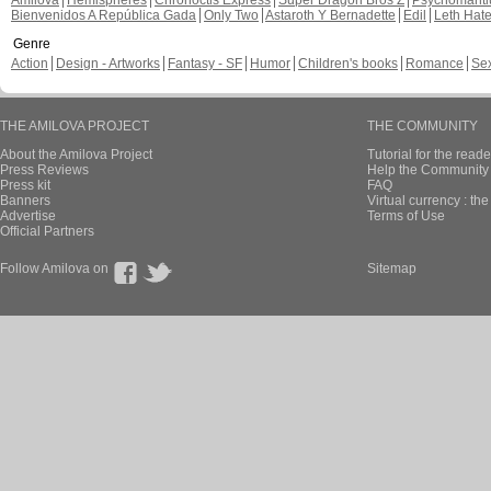
Amilova
Hemispheres
Chronoctis Express
Super Dragon Bros Z
Psychomant
Bienvenidos A República Gada
Only Two
Astaroth Y Bernadette
Edil
Leth Hat
Genre
Action
Design - Artworks
Fantasy - SF
Humor
Children's books
Romance
Se
THE AMILOVA PROJECT
THE COMMUNITY
About the Amilova Project
Tutorial for the reade
Press Reviews
Help the Community 
Press kit
FAQ
Banners
Virtual currency : th
Advertise
Terms of Use
Official Partners
Follow Amilova on
Sitemap