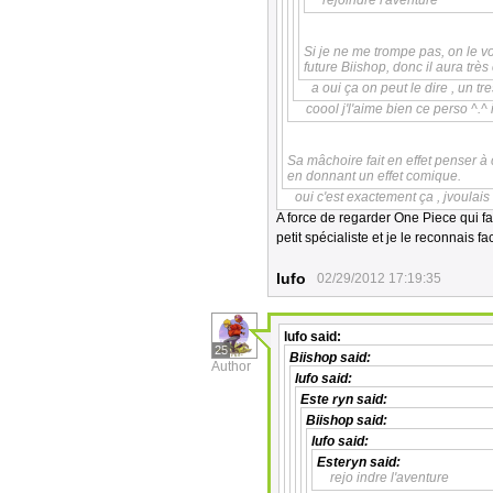
rejoindre l'aventure
Si je ne me trompe pas, on le vo
future Biishop, donc il aura très
a oui ça on peut le dire , un tr
coool j'l'aime bien ce perso ^.^ 
Sa mâchoire fait en effet penser à
en donnant un effet comique.
oui c'est exactement ça , jvoulais
A force de regarder One Piece qui f
petit spécialiste et je le reconnais f
lufo
02/29/2012 17:19:35
lufo
said:
25
Biishop
said:
Author
lufo
said:
Este ryn
said:
Biishop
said:
lufo
said:
Esteryn
said:
rejo indre l'aventure