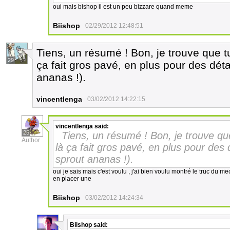
oui mais bishop il est un peu bizzare quand meme
Biishop
02/29/2012 12:48:51
Tiens, un résumé ! Bon, je trouve que tu
29
ça fait gros pavé, en plus pour des déta
ananas !).
vincentlenga
03/02/2012 14:22:15
vincentlenga
said:
25
Tiens, un résumé ! Bon, je trouve que
Author
là ça fait gros pavé, en plus pour des d
sprout ananas !).
oui je sais mais c'est voulu , j'ai bien voulu montré le truc du m
en placer une
Biishop
03/02/2012 14:24:34
Biishop
said: