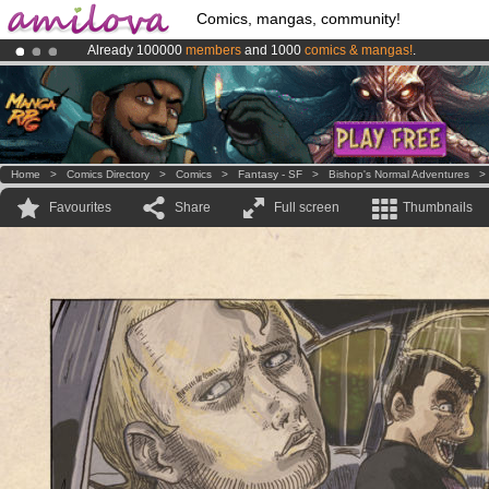
Comics, mangas, community!
Already 100000
members
and 1000
comics & mangas!
.
Amilova
Kickstarter is now LIVE
!.
Premium membership from
3.95 euros
per month !
Get membership
Home
>
Comics Directory
>
Comics
>
Fantasy - SF
>
Bishop's Normal Adventures
Favourites
Share
Full screen
Thumbnails