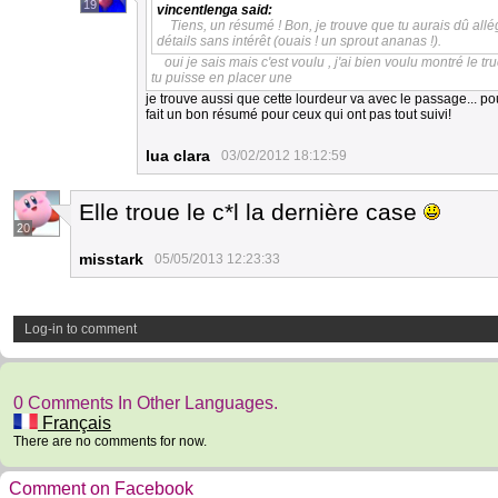
19
vincentlenga
said:
Tiens, un résumé ! Bon, je trouve que tu aurais dû allég
détails sans intérêt (ouais ! un sprout ananas !).
oui je sais mais c'est voulu , j'ai bien voulu montré le 
tu puisse en placer une
je trouve aussi que cette lourdeur va avec le passage... pou
fait un bon résumé pour ceux qui ont pas tout suivi!
lua clara
03/02/2012 18:12:59
Elle troue le c*l la dernière case
20
misstark
05/05/2013 12:23:33
Log-in to comment
0 Comments In Other Languages.
Français
There are no comments for now.
Comment on Facebook