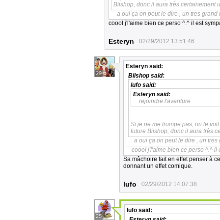
Biishop, donc il aura très certainement u
a oui ça on peut le dire , un tres grand 
coool j'l'aime bien ce perso ^.^ il est sympa
Esteryn
02/29/2012 13:51:46
Esteryn
said:
29
Biishop
said:
lufo
said:
Esteryn
said:
rejoindre l'aventure
Si je ne me trompe pas, on le voit
future Biishop, donc il aura très c
a oui ça on peut le dire , un tres
coool j'l'aime bien ce perso ^.^ il
Sa mâchoire fait en effet penser à c
donnant un effet comique.
lufo
02/29/2012 14:07:38
lufo
said:
25
Esteryn
said: