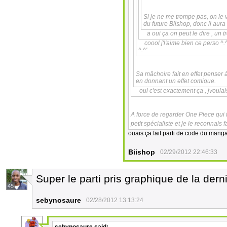
Si je ne me trompe pas, on le 
du future Biishop, donc il aura
a oui ça on peut le dire , un t
coool j'l'aime bien ce perso ^.^
^.^'
Sa mâchoire fait en effet penser 
en donnant un effet comique.
oui c'est exactement ça , jvoulai
A force de regarder One Piece qui 
petit spécialiste et je le reconnais
ouais ça fait parti de code du mang
Biishop
02/29/2012 22:46:33
Super le parti pris graphique de la dern
45
sebynosaure
02/28/2012 13:13:24