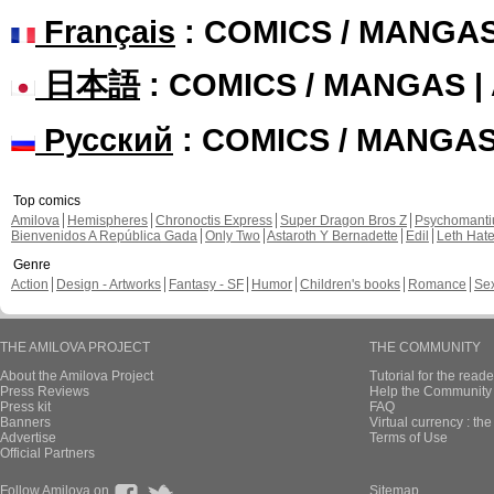
Français
: COMICS / MANGA
日本語
: COMICS / MANGAS 
Русский
: COMICS / MANGA
Top comics
Amilova
Hemispheres
Chronoctis Express
Super Dragon Bros Z
Psychomant
Bienvenidos A República Gada
Only Two
Astaroth Y Bernadette
Edil
Leth Hat
Genre
Action
Design - Artworks
Fantasy - SF
Humor
Children's books
Romance
Se
THE AMILOVA PROJECT
THE COMMUNITY
About the Amilova Project
Tutorial for the reade
Press Reviews
Help the Community 
Press kit
FAQ
Banners
Virtual currency : th
Advertise
Terms of Use
Official Partners
Follow Amilova on
Sitemap