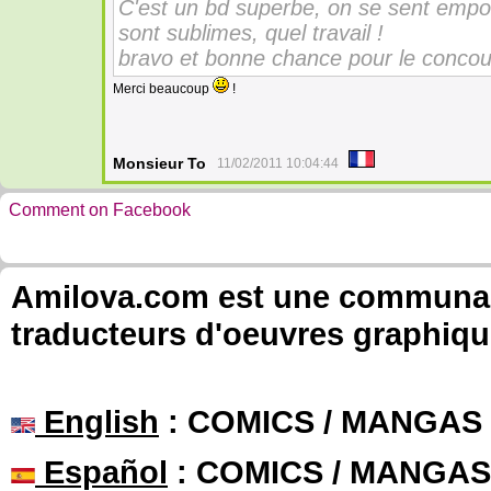
C'est un bd superbe, on se sent empor
sont sublimes, quel travail !
bravo et bonne chance pour le concou
Merci beaucoup
!
Monsieur To
11/02/2011 10:04:44
Comment on Facebook
Amilova.com est une communauté
traducteurs d'oeuvres graphiqu
English
: COMICS / MANGAS
Español
: COMICS / MANGAS