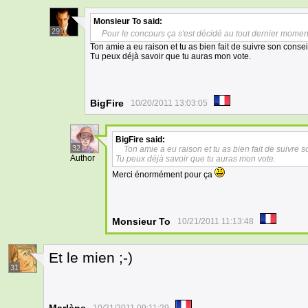
Monsieur To
said:
29
Pour le concours ça s'est décidé au tout dernier momen
Ton amie a eu raison et tu as bien fait de suivre son consei
Tu peux déjà savoir que tu auras mon vote.
BigFire
10/20/2011 13:03:05
BigFire
said:
32
Ton amie a eu raison et tu as bien fait de suivre s
Author
Tu peux déjà savoir que tu auras mon vote.
Merci énormément pour ça
Monsieur To
10/21/2011 11:13:48
Et le mien ;-)
31