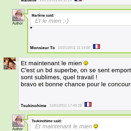
Marlène
10/21/2011 09:11:29
Marlène
said:
32
Et le mien ;-)
Author
♥
Monsieur To
10/21/2011 11:14:00
Et maintenant le mien
8
C'est un bd superbe, on se sent emporté
sont sublimes, quel travail !
bravo et bonne chance pour le concour
Tsukinohime
11/01/2011 17:49:28
Tsukinohime
said:
32
Et maintenant le mien
Author