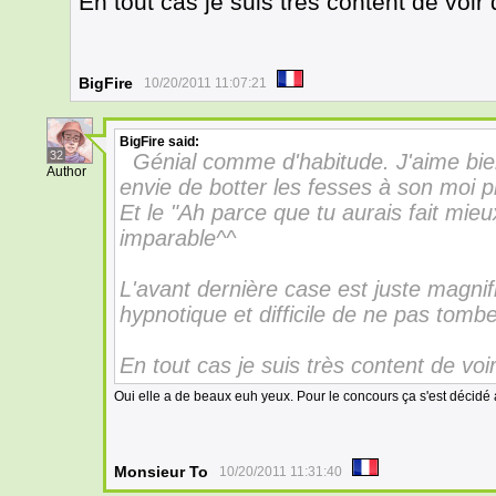
En tout cas je suis très content de voir
BigFire
10/20/2011 11:07:21
BigFire
said:
32
Génial comme d'habitude. J'aime bie
Author
envie de botter les fesses à son moi p
Et le "Ah parce que tu aurais fait mieu
imparable^^
L'avant dernière case est juste magnif
hypnotique et difficile de ne pas tomb
En tout cas je suis très content de voi
Oui elle a de beaux euh yeux. Pour le concours ça s'est décidé
Monsieur To
10/20/2011 11:31:40