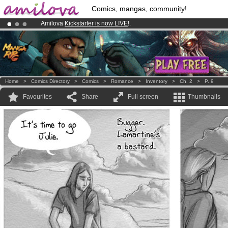
Comics, mangas, community!
Amilova
Kickstarter is now LIVE
!.
Premium membership from
3.95 euros
per month !
Get membership
Already 134393
members
and 1208
comics & mangas!
.
Home
>
Comics Directory
>
Comics
>
Romance
>
Inventory
>
Ch. 2
>
P. 9
Favourites
Share
Full screen
Thumbnails