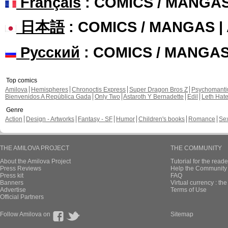
Français
: COMICS / MANGA
日本語
: COMICS / MANGAS 
Русский
: COMICS / MANGA
Top comics
Amilova
Hemispheres
Chronoctis Express
Super Dragon Bros Z
Psychomant
Bienvenidos A República Gada
Only Two
Astaroth Y Bernadette
Edil
Leth Hat
Genre
Action
Design - Artworks
Fantasy - SF
Humor
Children's books
Romance
Se
THE AMILOVA PROJECT
THE COMMUNITY
About the Amilova Project
Tutorial for the reade
Press Reviews
Help the Community 
Press kit
FAQ
Banners
Virtual currency : th
Advertise
Terms of Use
Official Partners
Follow Amilova on
Sitemap