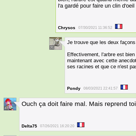
l'a gardé pour faire un clin d'oei
Chrysos
07/30/2021 11:36:52
Je trouve que les deux façon
31
Effectivement, l'arbre est bien
maintenant avec cette anecdot
ses racines et que ce n'est pa
Pondy
08/03/2021 22:41:57
Ouch ça doit faire mal. Mais reprend to
47
Delta75
07/26/2021 16:20:20