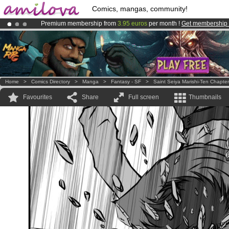
Comics, mangas, community!
Premium membership from
3.95 euros
per month !
Get membership
Already 100000
members
and 1000
comics & mangas!
.
Amilova
Kickstarter is now LIVE
!.
Home
>
Comics Directory
>
Manga
>
Fantasy - SF
>
Saint Seiya Marishi-Ten Chapter
Favourites
Share
Full screen
Thumbnails