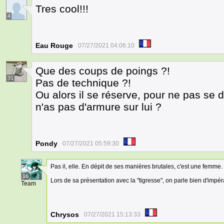
Tres cool!!!
4
Eau Rouge
07/27/2021 04:06:10
Que des coups de poings ?!
31
Pas de technique ?!
Ou alors il se réserve, pour ne pas se 
n'as pas d'armure sur lui ?
Pondy
07/27/2021 05:59:30
Pas il, elle. En dépit de ses manières brutales, c'est une femme.
16
Lors de sa présentation avec la "tigresse", on parle bien d'impér
Team
Chrysos
07/27/2021 15:13:33