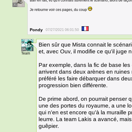
Bah en fait, vu qu'il connais surement le scénario, alors de façon 
31
Je retourne voir ces pages, du coup
Pondy
07/27/2021 06:01:50
Bien sûr que Mista connait le scénari
16
et, avec Ouv, il modifie ce qu'il juge 
Team
Par exemple, dans la fic de base le
arrivent dans deux arènes en ruines 
préféré les faire débarquer dans deux
progression bien différente.
De prime abord, on pourrait penser qu
une des portes du royaume, a une lo
qui n'en est encore qu'à la muraille p
leurre. La team Lakis a avancé, mai
guêpier.