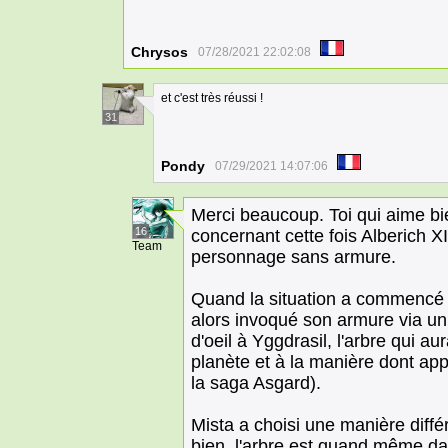
Chrysos
07/28/2021 22:02:08
et c'est très réussi !
31
Pondy
07/29/2021 14:07:06
Merci beaucoup. Toi qui aime bi
16
concernant cette fois Alberich XIII
Team
personnage sans armure.
Quand la situation a commencé 
alors invoqué son armure via un 
d'oeil à Yggdrasil, l'arbre qui au
planète et à la manière dont app
la saga Asgard).
Mista a choisi une manière diffé
bien, l'arbre est quand même dan