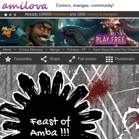
Comics, mangas, community!
Already 100000
members
and 1000
comics & mangas!
.
Premium membership from
3.95 euros
per month !
Get membership
Amilova
Kickstarter is now LIVE
!.
Home
>
Comics Directory
>
Manga
>
Fantasy - SF
>
Saint Seiya Marishi-Ten Chapter
Favourites
Share
Full screen
Thumbnails
Feast of
Amba !!!