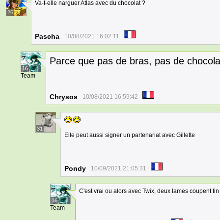
Va-t-elle narguer Atlas avec du chocolat ?
26
Pascha
10/08/2021 16:02:11
Parce que pas de bras, pas de chocol
16
Team
Chrysos
10/08/2021 16:59:42
31
Elle peut aussi signer un partenariat avec Gillette
Pondy
10/09/2021 21:05:31
C'est vrai ou alors avec Twix, deux lames coupent fin 
16
Team