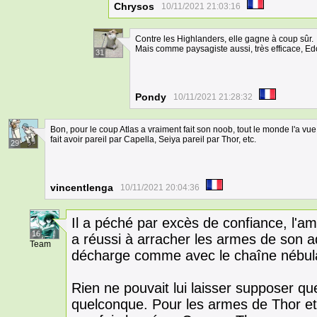
Chrysos
10/11/2021 21:03:16
Contre les Highlanders, elle gagne à coup sûr.
Mais comme paysagiste aussi, très efficace, E
31
Pondy
10/11/2021 21:28:32
Bon, pour le coup Atlas a vraiment fait son noob, tout le monde l'a vu
fait avoir pareil par Capella, Seiya pareil par Thor, etc.
29
vincentlenga
10/11/2021 20:04:36
Il a péché par excès de confiance, l'am
16
a réussi à arracher les armes de son ad
Team
décharge comme avec le chaîne nébula
Rien ne pouvait lui laisser supposer q
quelconque. Pour les armes de Thor et c