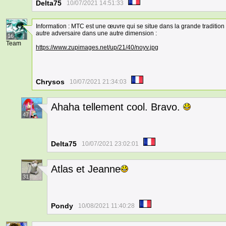
Delta75
10/07/2021 14:51:33
Information : MTC est une œuvre qui se situe dans la grande tradition
autre adversaire dans une autre dimension :
16
Team
https://www.zupimages.net/up/21/40/noyv.jpg
Chrysos
10/07/2021 21:34:03
Ahaha tellement cool. Bravo.
47
Delta75
10/07/2021 23:02:01
Atlas et Jeanne
31
Pondy
10/08/2021 11:40:28