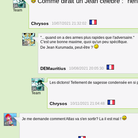
Comme dirait un Jean célèbre : "rien n
16
Team
Chrysos
10/07/2021 21:32:02
"... quand on a des armes plus rapides que l'adversaire."
C'est une bonne maxime, quoi qu'un peu spécifique.
24
De Jean Kurumada, peut-être ?
DEMauritius
10/08/2021 20:05:30
Les dictons! Tellement de sagesse condensée en si 
16
Team
Chrysos
10/11/2021 21:04:48
Je me demande comment Atlas va s'en sortir? La il est mal !
47