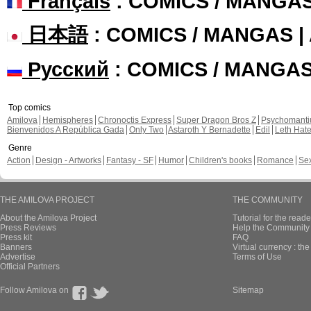
Français
: COMICS / MANGA
日本語
: COMICS / MANGAS 
Русский
: COMICS / MANGA
Top comics
Amilova
Hemispheres
Chronoctis Express
Super Dragon Bros Z
Psychomant
Bienvenidos A República Gada
Only Two
Astaroth Y Bernadette
Edil
Leth Hat
Genre
Action
Design - Artworks
Fantasy - SF
Humor
Children's books
Romance
Se
THE AMILOVA PROJECT
THE COMMUNITY
About the Amilova Project
Tutorial for the reade
Press Reviews
Help the Community 
Press kit
FAQ
Banners
Virtual currency : th
Advertise
Terms of Use
Official Partners
Follow Amilova on
Sitemap