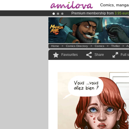
Comics, manga
Premium membership from
3.95 eur
Already 100000
members
and 1000
Amilova
Kickstarter is now LIVE
!.
Home
>
Comics Directory
>
Comics
>
Thriller
>
A
Favourites
Share
Full 