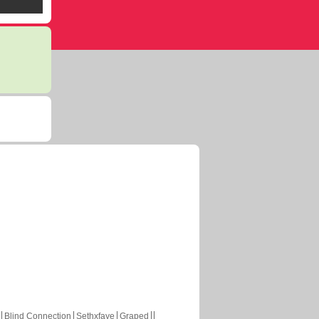
Blind Connection
Sethxfaye
Graped