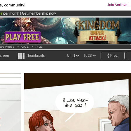
s, community!
Join Amilova
os
per month !
Get membership now
comics & mangas!
.
stre Rouge
>
Ch. 1
>
P. 23
screen
Thumbnails
Ch. 1
P. 23
Prev.