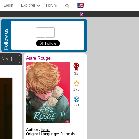
Login
Explorer
Forum
Follow us!
Astre Rouge
Next
32
275
171
Author :
lucief
Original Language:
Français