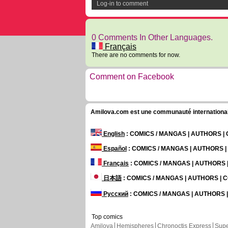
Log-in to comment
0 Comments In Other Languages.
Français
There are no comments for now.
Comment on Facebook
Amilova.com est une communauté internationale 
English
: COMICS / MANGAS | AUTHORS 
Español
: COMICS / MANGAS | AUTHORS 
Français
: COMICS / MANGAS | AUTHORS
日本語
: COMICS / MANGAS | AUTHORS |
Русский
: COMICS / MANGAS | AUTHORS
Top comics
Amilova
Hemispheres
Chronoctis Express
Supe