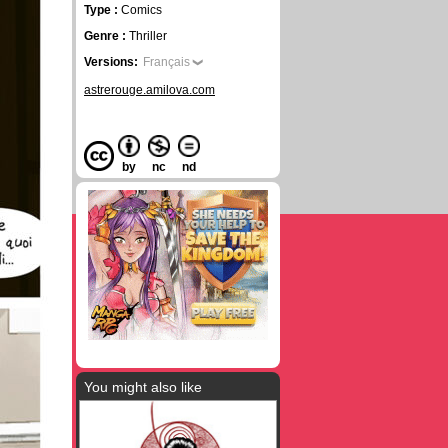
Type :
Comics
Genre :
Thriller
Versions:
Français
astrerouge.amilova.com
by
nc
nd
You might also like