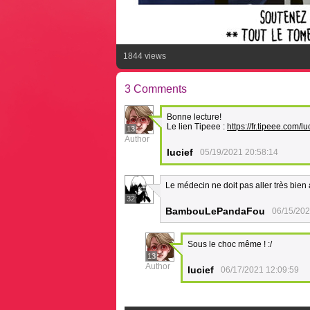
1844 views
3 Comments
Bonne lecture!
Le lien Tipeee :
https://fr.tipeee.com/lu
13
Author
lucief
05/19/2021 20:58:14
Le médecin ne doit pas aller très bien 
32
BambouLePandaFou
06/15/202
Sous le choc même ! :/
13
Author
lucief
06/17/2021 12:09:59