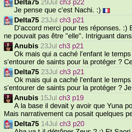
Delta75
29Jul
ch3 p22
Je pense que c'est Nachi. :)
Delta75
23Jul
ch3 p21
D'accord merci pour tes réponses. :) 
ne pouvait pas être "elle". Intriguant dans
Anubis
23Jul
ch3 p21
Ok mais qui a caché l'enfant le temps 
s'entourer de saints pour la protéger ? Ce
Delta75
23Jul
ch3 p21
Ok mais qui a caché l'enfant le temps 
s'entourer de saints pour la protéger ? J
Anubis
15Jul
ch3 p19
A la base il devait y avoir que Yuna po
Mais narrativement ca posait quelques pe
Delta75
14Jul
ch3 p20
Aha va t-il détrôner Zeus ? :) Et Saor