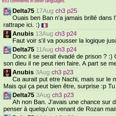
653 comments in other languages.
Delta75
17Aug
ch3 p25
Ouais ben Ban n'a jamais brillé dans l
rattrape ici. :)
Anubis
13Aug
ch3 p24
Faut voir s'il va pousser la logique ju
Delta75
11Aug
ch3 p24
Donc il se serait évadé de prison ? :)
son dieu il ne peut rien faire. A part se m
Anubis
3Aug
ch3 p23
Ca aurait put etre Nachi, mais sur le
Mais qui ça peut bien être, surprise :p 
Delta75
3Aug
ch3 p23
Ah non Ban. J'avais une chance sur deu
penser à quelqu'un venant de Rozan mais 