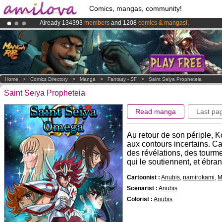
Comics, mangas, community!
Already 134393
members
and 1208
comics & mangas!
.
Amilova
Kickstarter is now LIVE
!.
Premium membership from
3.95 euros
per month !
Get membership
Home
>
Comics Directory
>
Manga
>
Fantasy - SF
>
Saint Seiya Propheteia
Saint Seiya Propheteia
Read manga
Last pa
Au retour de son périple, Ko
aux contours incertains. C
des révélations, des tourmen
qui le soutiennent, et ébranl
Cartoonist :
Anubis
,
namirokami
,
M
Scenarist :
Anubis
Colorist :
Anubis