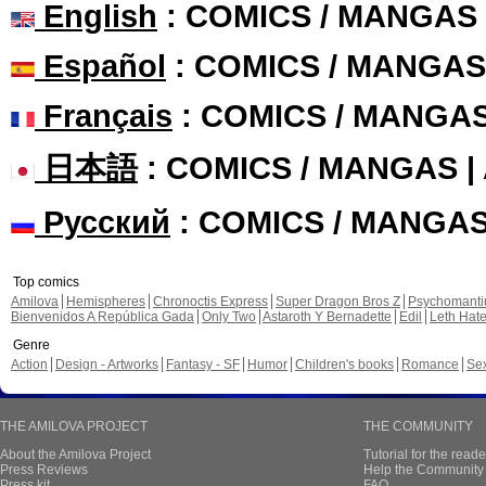
English
: COMICS / MANGAS
Español
: COMICS / MANGAS
Français
: COMICS / MANGA
日本語
: COMICS / MANGAS 
Русский
: COMICS / MANGA
Top comics
Amilova
Hemispheres
Chronoctis Express
Super Dragon Bros Z
Psychomant
Bienvenidos A República Gada
Only Two
Astaroth Y Bernadette
Edil
Leth Hat
Genre
Action
Design - Artworks
Fantasy - SF
Humor
Children's books
Romance
Se
THE AMILOVA PROJECT
THE COMMUNITY
About the Amilova Project
Tutorial for the reade
Press Reviews
Help the Community 
Press kit
FAQ