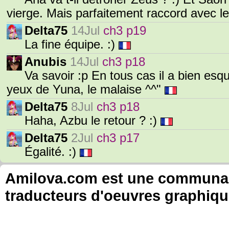
vierge. Mais parfaitement raccord avec le
Delta75
14Jul
ch3 p19
La fine équipe. :)
Anubis
14Jul
ch3 p18
Va savoir :p En tous cas il a bien esq
yeux de Yuna, le malaise ^^"
Delta75
8Jul
ch3 p18
Haha, Azbu le retour ? :)
Delta75
2Jul
ch3 p17
Égalité. :)
Amilova.com est une communauté
traducteurs d'oeuvres graphiqu