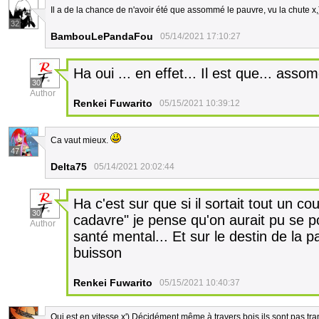
Il a de la chance de n'avoir été que assommé le pauvre, vu la chute x,
32
BambouLePandaFou
05/14/2021 17:10:27
Ha oui ... en effet... Il est que... asso
30
Author
Renkei Fuwarito
05/15/2021 10:39:12
Ca vaut mieux.
47
Delta75
05/14/2021 20:02:44
Ha c'est sur que si il sortait tout un c
30
cadavre" je pense qu'on aurait pu se p
Author
santé mental... Et sur le destin de la 
buisson
Renkei Fuwarito
05/15/2021 10:40:37
Oui est en vitesse x') Décidément même à travers bois ils sont pas tra