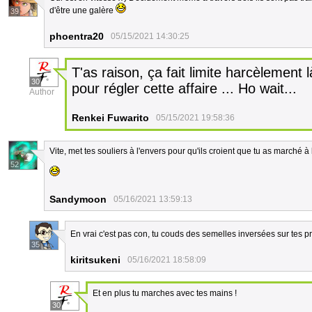
d'être une galère
39
phoentra20
05/15/2021 14:30:25
T'as raison, ça fait limite harcèlement là
30
pour régler cette affaire ... Ho wait...
Author
Renkei Fuwarito
05/15/2021 19:58:36
Vite, met tes souliers à l'envers pour qu'ils croient que tu as marché à 
52
Sandymoon
05/16/2021 13:59:13
En vrai c'est pas con, tu couds des semelles inversées sur tes p
35
kiritsukeni
05/16/2021 18:58:09
Et en plus tu marches avec tes mains !
30