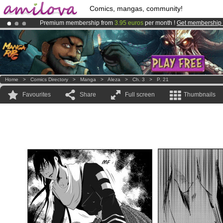
Comics, mangas, community!
Premium membership from
3.95 euros
per month !
Get membership
Already 100000
members
and 1000
comics & mangas!
.
Amilova
Kickstarter is now LIVE
!.
Home
>
Comics Directory
>
Manga
>
Aleza
>
Ch. 3
>
P. 21
Favourites
Share
Full screen
Thumbnails