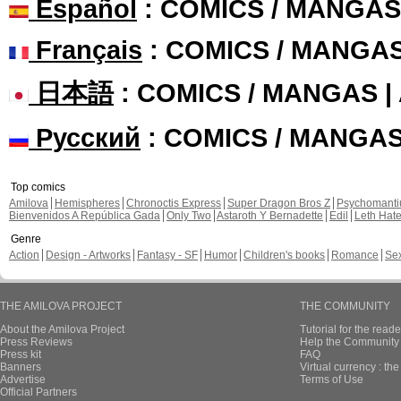
Español
: COMICS / MANGAS
Français
: COMICS / MANGA
日本語
: COMICS / MANGAS 
Русский
: COMICS / MANGA
Top comics
Amilova
Hemispheres
Chronoctis Express
Super Dragon Bros Z
Psychomant
Bienvenidos A República Gada
Only Two
Astaroth Y Bernadette
Edil
Leth Hat
Genre
Action
Design - Artworks
Fantasy - SF
Humor
Children's books
Romance
Se
THE AMILOVA PROJECT
THE COMMUNITY
About the Amilova Project
Tutorial for the reade
Press Reviews
Help the Community 
Press kit
FAQ
Banners
Virtual currency : th
Advertise
Terms of Use
Official Partners