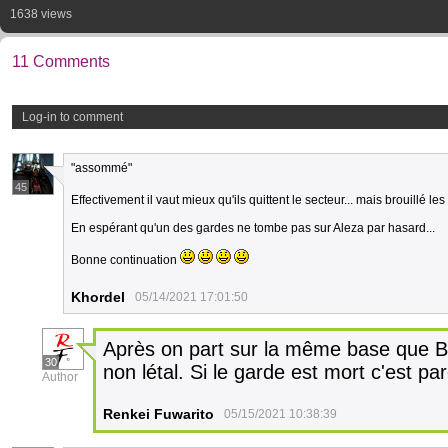
1638 views
11 Comments
Log-in to comment
"assommé"
45
Effectivement il vaut mieux qu'ils quittent le secteur... mais brouillé les
En espérant qu'un des gardes ne tombe pas sur Aleza par hasard...
Bonne continuation
Khordel
05/14/2021 17:01:50
Après on part sur la même base que B
30
non létal. Si le garde est mort c'est par
Author
Renkei Fuwarito
05/15/2021 10:38:39