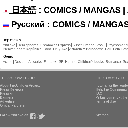
日本語
: COMICS / MANGAS 
Русский
: COMICS / MANGA
Top comics
Amilova
Hemispheres
Chronoctis Express
Super Dragon Bros Z
Psychomant
Bienvenidos A República Gada
Only Two
Astaroth Y Bernadette
Edil
Leth Hat
Genre
Action
Design - Artworks
Fantasy - SF
Humor
Children's books
Romance
Se
THE AMILOVA PROJECT
THE COMMUNITY
About the Amilova Project
Tutorial for the reade
Press Reviews
Help the Community 
Press kit
FAQ
Banners
Virtual currency : th
Advertise
Terms of Use
Official Partners
Follow Amilova on
Sitemap