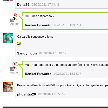
Delta75
02/26/2021 17:43:42
Ou Hinch est parano ?
30
Author
Renkei Fuwarito
02/28/2021 15:12:14
Ça va s'ils sont encore loin.
52
Sandymoon
02/26/2021 18:04:19
Mais non regarde, il y a quemqu'un derrière Hinch !! il va l'attaqu
30
Author
Renkei Fuwarito
02/28/2021 15:13:07
Beaucoup d'émotions et d'efforts pour Aleza... Ça la change de son pet
39
phoentra20
02/28/2021 23:55:17