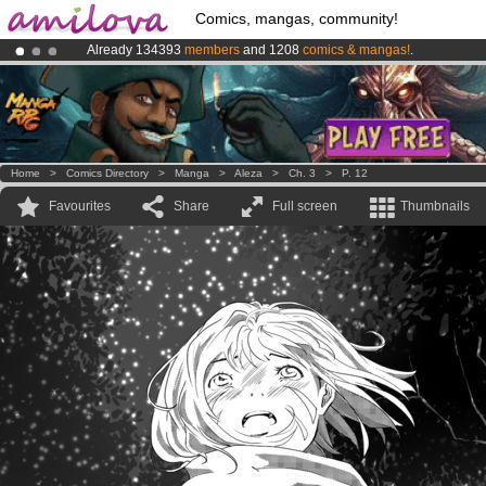
Comics, mangas, community!
Already 134393
members
and 1208
comics & mangas!
.
Premium membership from
3.95 euros
per month !
Get membership
Amilova
Kickstarter is now LIVE
!.
Home
>
Comics Directory
>
Manga
>
Aleza
>
Ch. 3
>
P. 12
Favourites
Share
Full screen
Thumbnails