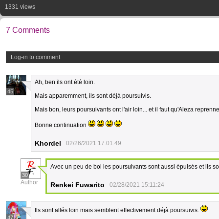
1331 views
7 Comments
Log-in to comment
Ah, ben ils ont été loin.
45
Mais apparemment, ils sont déjà poursuivis.
Mais bon, leurs poursuivants ont l'air loin... et il faut qu'Aleza reprenne
Bonne continuation
Khordel
02/26/2021 17:01:49
Avec un peu de bol les poursuivants sont aussi épuisés et ils so
30
Author
Renkei Fuwarito
02/28/2021 15:11:24
Ils sont allés loin mais semblent effectivement déjà poursuivis.
47