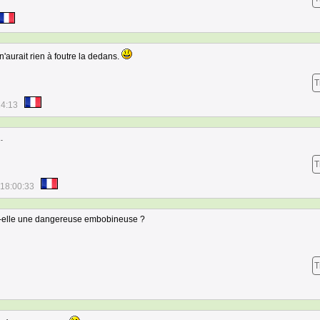
'aurait rien à foutre la dedans.
T
14:13
.
T
 18:00:33
est-elle une dangereuse embobineuse ?
T