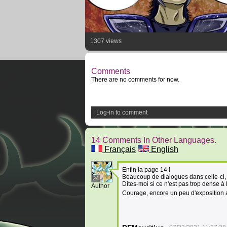
1307 views
Comments
There are no comments for now.
Log-in to comment
14 Comments In Other Languages.
Français
English
Enfin la page 14 !
Beaucoup de dialogues dans celle-ci, d'
24
Dites-moi si ce n'est pas trop dense à l
Author
Courage, encore un peu d'exposition a