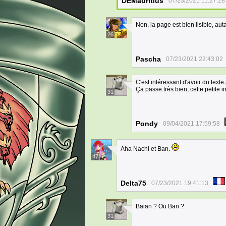
DEMauritius
07/23/2021 11:27:28
Non, la page est bien lisible, aut
26
Pascha
07/23/2021 22:43:02
C'est intéressant d'avoir du texte
Ça passe très bien, cette petite i
31
Pondy
09/04/2021 17:59:58
Aha Nachi et Ban.
47
Delta75
07/23/2021 19:41:13
Baian ? Ou Ban ?
31