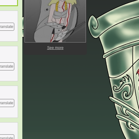
ranslate
See more
ranslate
ranslate
ranslate