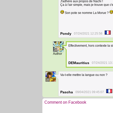
J'adhère aux propos de Nachi !
Ça à l'air simple, mais je trouve que c'
Son pote se nomme La Morue ?
Pondy
07/24/2021 12:25:56
Effectivement, hors contexte la si
24
Author
DEMauritius
07/24/2021 13:
Va-t-elle mettre la langue ou non ?
26
Pascha
09/04/2021 09:45:07
Comment on Facebook