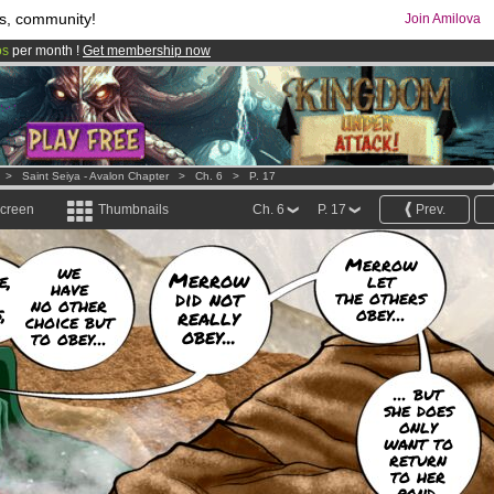
s, community!
Join Amilova
os
per month !
Get membership now
comics & mangas!
.
>
Saint Seiya - Avalon Chapter
>
Ch. 6
>
P. 17
screen
Thumbnails
Ch. 6
P. 17
Prev.
Merrow
we
Merrow
e,
let
have
did not
the others
no other
,
obey...
really
choice but
obey...
to obey...
... but
she does
only
want to
return
to her
pond.