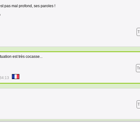
est pas mal profond, ses paroles !
T
tuation est très cocasse...
T
34:13
T