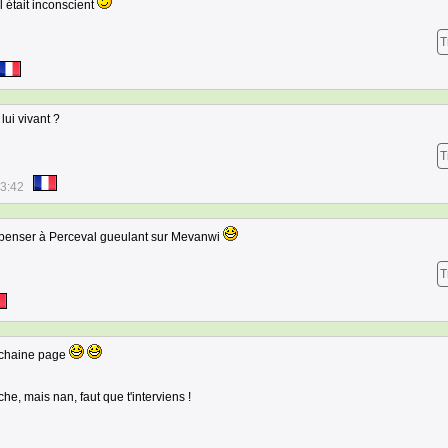
l était inconscient
T
lui vivant ?
T
53:42
t penser à Perceval gueulant sur Mevanwi
T
rochaine page
he, mais nan, faut que t'interviens !