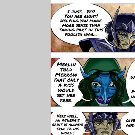
I just... Yes!
You are right!
Helping you make
more sense than
taking part in this
foolish war...
Merlin
told
Merrow
w
that only
a kiss
would
M
set her
u
free.
Very well,
giv
an Athena's
saint is always
and
true to his
word !