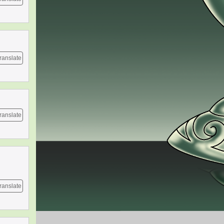
ranslate
ranslate
ranslate