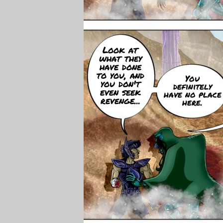
Look at
what they
have done
to you, and
You
you don't
definitely
even seek
have no place
revenge...
here.