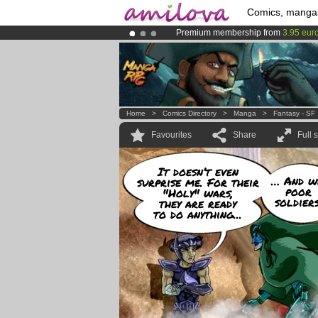
Comics, manga
Premium membership from
3.95 eur
Already 134393
members
and 1208
Amilova
Kickstarter is now LIVE
!.
Home
>
Comics Directory
>
Manga
>
Fantasy - SF
Favourites
Share
Full 
It doesn’t even
… And w
surprise me. For their
poor
"Holy" wars,
soldiers
they are ready
to do anything...