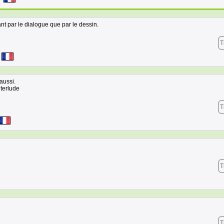
ant par le dialogue que par le dessin.
T
 aussi.
nterlude
T
T
T