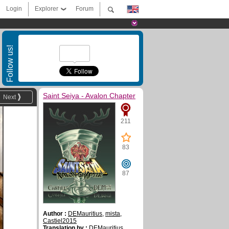
Login
Explorer
Forum
Follow us!
Saint Seiya - Avalon Chapter
Next
211
83
87
Author :
DEMauritius
,
mista
,
Castiel2015
Translation by :
DEMauritius