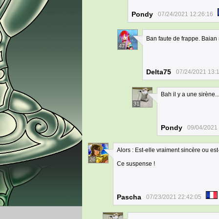
Pondy
07/24/2021 12:26:16
Ban faute de frappe. Baian n
47
Delta75
07/24/2021 13:
Bah il y a une sirène...
31
Pondy
09/04/2021
Alors : Est-elle vraiment sincère ou 
26
Ce suspense !
Pascha
07/23/2021 22:42:05