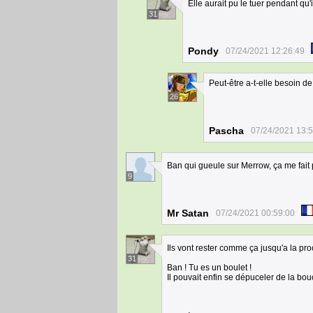
Elle aurait pu le tuer pendant qu'i
31
Pondy
07/24/2021 12:26:49
Peut-être a-t-elle besoin de 
26
Pascha
07/24/2021 13:
Ban qui gueule sur Merrow, ça me fai
9
Mr Satan
07/24/2021 00:59:00
Ils vont rester comme ça jusqu'a la p
31
Ban ! Tu es un boulet !
Il pouvait enfin se dépuceler de la bouc