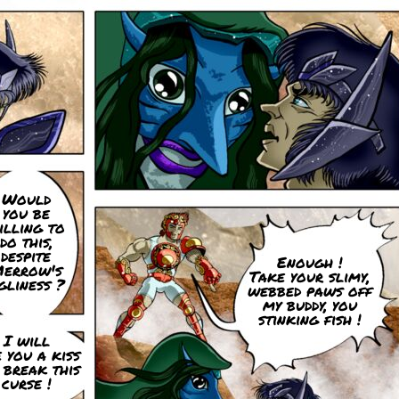
Would
you be
illing to
do this,
despite
Enough !
errow's
Take your slimy,
gliness ?
webbed paws off
my buddy, you
stinking fish !
I will
e you a kiss
 break this
curse !