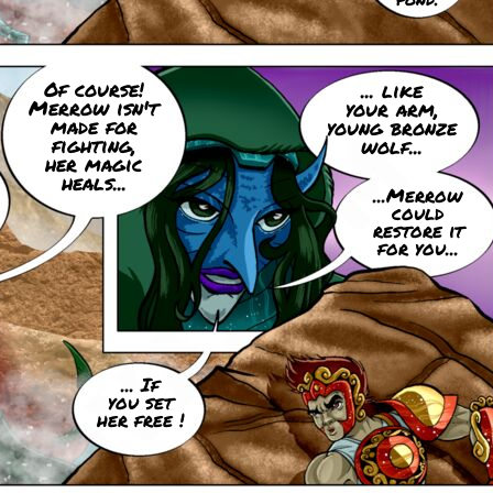
Of course!
... like
Merrow isn't
your arm,
made for
young bronze
fighting,
wolf...
her magic
heals...
...Merrow
could
restore it
for you...
... If
you set
her free !