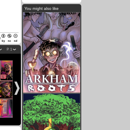
You might also like
by
nc
nd
P. 1