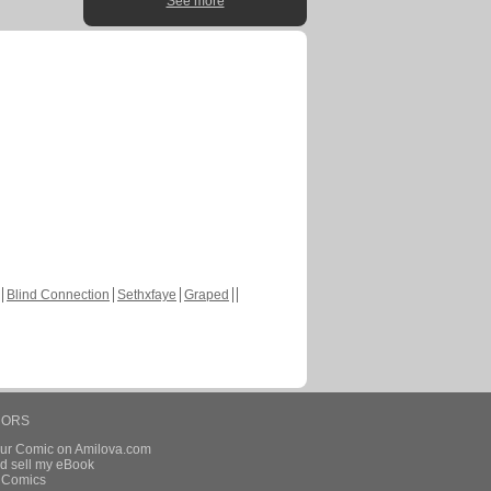
See more
Blind Connection
Sethxfaye
Graped
HORS
our Comic on Amilova.com
d sell my eBook
e Comics