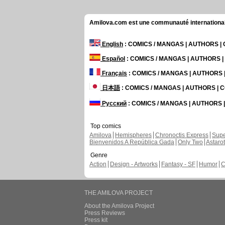
Amilova.com est une communauté internationale 
English
: COMICS / MANGAS | AUTHORS 
Español
: COMICS / MANGAS | AUTHORS 
Français
: COMICS / MANGAS | AUTHORS
日本語
: COMICS / MANGAS | AUTHORS |
Русский
: COMICS / MANGAS | AUTHORS
Top comics
Amilova
Hemispheres
Chronoctis Express
Supe
Bienvenidos A República Gada
Only Two
Astaro
Genre
Action
Design - Artworks
Fantasy - SF
Humor
C
THE AMILOVA PROJECT
About the Amilova Project
Press Reviews
Press kit