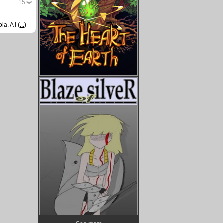
15
la. A l
(...)