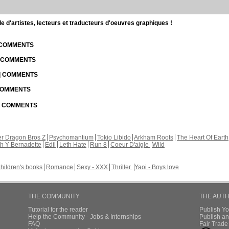
d'artistes, lecteurs et traducteurs d'oeuvres graphiques !
| COMMENTS
| COMMENTS
 | COMMENTS
 COMMENTS
 | COMMENTS
r Dragon Bros Z
Psychomantium
Tokio Libido
Arkham Roots
The Heart Of Earth
th Y Bernadette
Edil
Leth Hate
Run 8
Coeur D'aigle
Wild
hildren's books
Romance
Sexy - XXX
Thriller
Yaoi - Boys love
THE COMMUNITY
THE AUT
Tutorial for the reader
Publish Y
Help the Community - Jobs & Internships
Publish an
FAQ
Fair Trad