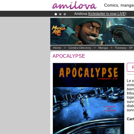
Comics, manga
Amilova
Kickstarter is now LIVE
!.
Premium membership from
3.95 eur
Already 134393
members
and 1208
Home
>
Comics Directory
>
Manga
>
Fantasy - SF
APOCALYPSE
Le s
viol
bien
trib
loge
surv
diab
surv
Cart