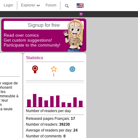
Login
Explorer
Forum
Signup for free
Read over comics
Get custom suggestions!
Participate to the community!
Statistics
1
ne vague de
phosent
 les
 immeuble à
 leur
an
la seule
Number of readers per day
Released pages Français:
17
Number of readers:
39230
Average of readers per day:
24
Number of comments:
0