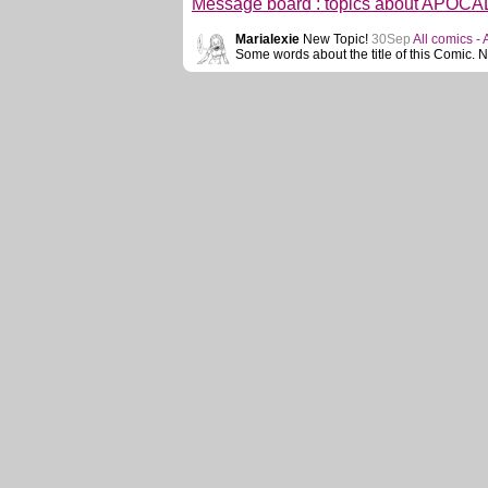
Message board : topics about APOC
Marialexie
New Topic!
30Sep
All comics -
Some words about the title of this Comic.