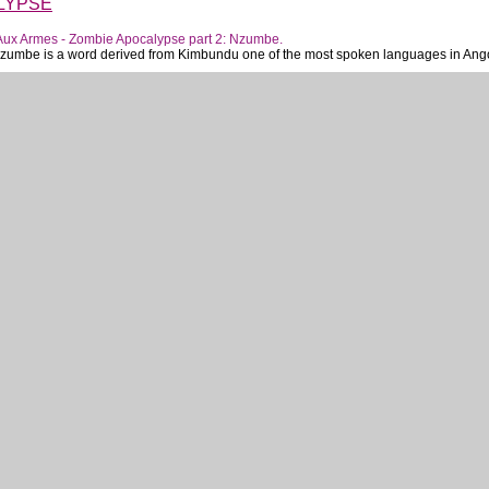
ALYPSE
 Aux Armes - Zombie Apocalypse part 2: Nzumbe.
 Nzumbe is a word derived from Kimbundu one of the most spoken languages in Ango