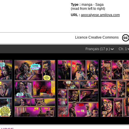
Type :
manga - Saga
(read from left to right)
URL :
apocalypse.amilova.com
Licence Creative Commons
Français (17 p.)
Ch. 1