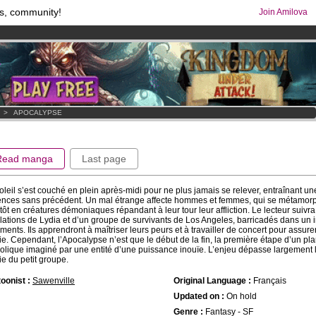
s, community!
Join Amilova
os
per month !
Get membership now
comics & mangas!
.
>
APOCALYPSE
Read manga
Last page
oleil s’est couché en plein après-midi pour ne plus jamais se relever, entraînant u
ences sans précédent. Un mal étrange affecte hommes et femmes, qui se métamor
tôt en créatures démoniaques répandant à leur tour leur affliction. Le lecteur suivra
ulations de Lydia et d’un groupe de survivants de Los Angeles, barricadés dans un
ments. Ils apprendront à maîtriser leurs peurs et à travailler de concert pour assurer
ie. Cependant, l’Apocalypse n’est que le début de la fin, la première étape d’un pl
olique imaginé par une entité d’une puissance inouïe. L’enjeu dépasse largement 
ie du petit groupe.
oonist :
Sawenville
Original Language :
Français
Updated on :
On hold
Genre :
Fantasy - SF