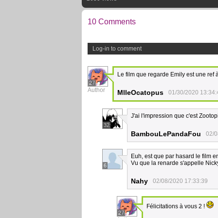
10 Comments
Log-in to comment
Le film que regarde Emily est une ref à
27
Author
MlleOcatopus
01/30/2020 13:34:
J'ai l'impression que c'est Zootop
32
BambouLePandaFou
02/0
Euh, est que par hasard le film e
Vu que la renarde s'appelle Nicky
6
Nahy
02/08/2020 17:33:39
Félicitations à vous 2 !
27