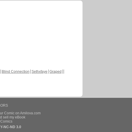
Blind Connection
Sethxfaye
Graped
HORS
our Comic on Amilova.com
d sell my eBook
e Comics
Y-NC-ND 3.0