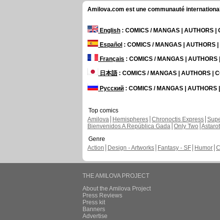
Amilova.com est une communauté internationale 
English
: COMICS / MANGAS | AUTHORS 
Español
: COMICS / MANGAS | AUTHORS 
Français
: COMICS / MANGAS | AUTHORS
日本語
: COMICS / MANGAS | AUTHORS |
Русский
: COMICS / MANGAS | AUTHORS
Top comics
Amilova
Hemispheres
Chronoctis Express
Supe
Bienvenidos A República Gada
Only Two
Astaro
Genre
Action
Design - Artworks
Fantasy - SF
Humor
C
THE AMILOVA PROJECT
About the Amilova Project
Press Reviews
Press kit
Banners
Advertise