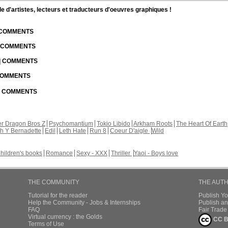
d'artistes, lecteurs et traducteurs d'oeuvres graphiques !
| COMMENTS
| COMMENTS
 | COMMENTS
 COMMENTS
 | COMMENTS
r Dragon Bros Z
Psychomantium
Tokio Libido
Arkham Roots
The Heart Of Earth
th Y Bernadette
Edil
Leth Hate
Run 8
Coeur D'aigle
Wild
hildren's books
Romance
Sexy - XXX
Thriller
Yaoi - Boys love
THE COMMUNITY
THE AUT
Tutorial for the reader
Publish Y
Help the Community - Jobs & Internships
Publish an
FAQ
Fair Trad
Virtual currency : the Golds
CC B
Terms of Use