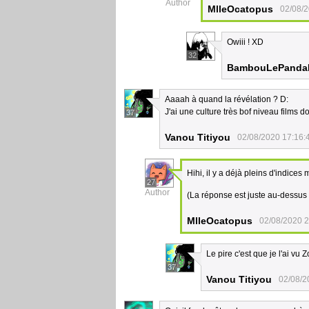
Author
MlleOcatopus
02/08/2
Owiii ! XD
32
BambouLePanda
Aaaah à quand la révélation ? D:
J'ai une culture très bof niveau films 
37
Vanou Titiyou
02/08/2020 17:16:
Hihi, il y a déjà pleins d'indices
27
Author
(La réponse est juste au-dessus
MlleOcatopus
02/08/2020 2
Le pire c'est que je l'ai vu Z
37
Vanou Titiyou
02/08/2