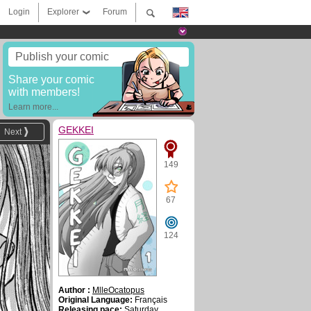
Login
Explorer
Forum
Publish your comic
Share your comic
with members!
Learn more...
GEKKEI
Next
149
67
124
Author :
MlleOcatopus
Original Language:
Français
Releasing pace:
Saturday