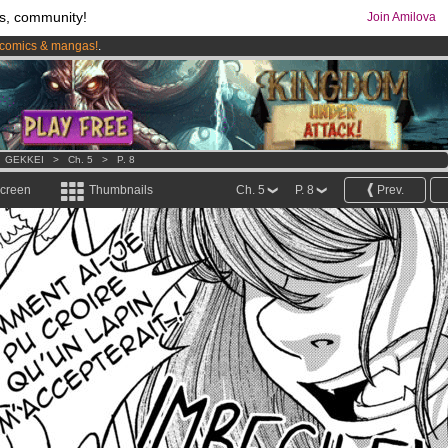
s, community!
Join Amilova
comics & mangas!
.
os
per month !
Get membership now
>
GEKKEI
>
Ch. 5
>
P. 8
screen
Thumbnails
Ch. 5
P. 8
Prev.