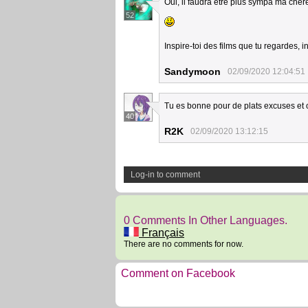
Oui, il faudra être plus sympa ma chère
52
Inspire-toi des films que tu regardes, i
Sandymoon
02/09/2020 12:04:51
Tu es bonne pour de plats excuses et o
40
R2K
02/09/2020 13:12:15
Log-in to comment
0 Comments In Other Languages.
Français
There are no comments for now.
Comment on Facebook