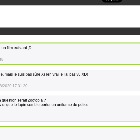
 un film existant ;D
48
ie, mais je suis pas sûre X) (en vrai je l'ai pas vu XD)
8/2020 17:31:20
n question serait Zootopia ?
 et que le lapin semble porter un uniforme de police.