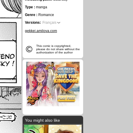
Type :
manga
Genre :
Romance
Versions:
Français
gekkei.amilova.com
©
This comic is copyrighted,
please do not share without the
authorization of the author
You might also like