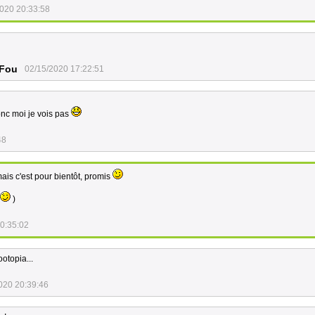
020 20:33:58
Fou
02/15/2020 17:22:51
donc moi je vois pas
48
 mais c'est pour bientôt, promis
)
0:35:02
ootopia...
020 20:39:46