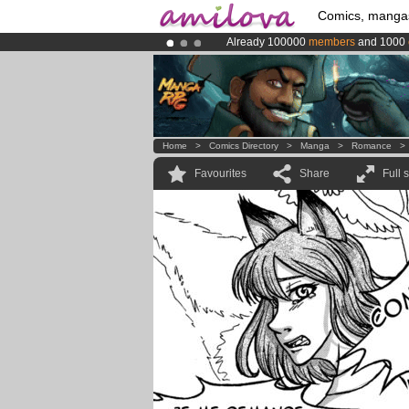
Comics, manga
Already 100000
members
and 1000
Amilova
Kickstarter is now LIVE
!.
Premium membership from
3.95 eur
Home
>
Comics Directory
>
Manga
>
Romance
Favourites
Share
Full 