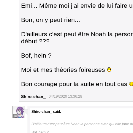
Emi... Même moi j'ai envie de lui faire un
Bon, on y peut rien...
D'ailleurs c'est peut être Noah la perso
début ???
Bof, hein ?
Moi et mes théories foireuses
Bon courage pour la suite en tout cas
Shiro-chan_
04/19/2020 13:36:28
Shiro-chan_
said:
40
D'ailleurs c'est peut être Noah la personne avec qui elle joue 
Bof, hein ?