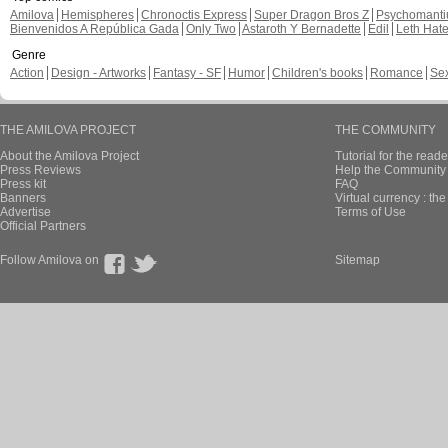
Amilova
Hemispheres
Chronoctis Express
Super Dragon Bros Z
Psychomant
Bienvenidos A República Gada
Only Two
Astaroth Y Bernadette
Edil
Leth Hat
Genre
Action
Design - Artworks
Fantasy - SF
Humor
Children's books
Romance
Se
THE AMILOVA PROJECT
THE COMMUNITY
About the Amilova Project
Tutorial for the reade
Press Reviews
Help the Community 
Press kit
FAQ
Banners
Virtual currency : th
Advertise
Terms of Use
Official Partners
Follow Amilova on
Sitemap