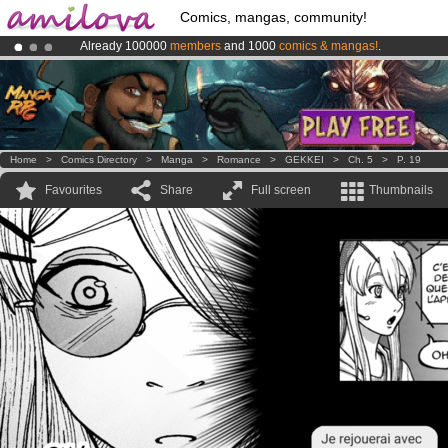
Comics, mangas, community!
Already 100000
members
and 1000
comics & mangas!
.
Amilova
Kickstarter is now LIVE
!.
Premium membership from
3.95 euros
per month !
Get membership
Home
>
Comics Directory
>
Manga
>
Romance
>
GEKKEI
>
Ch. 5
>
P. 19
Favourites
Share
Full screen
Thumbnails