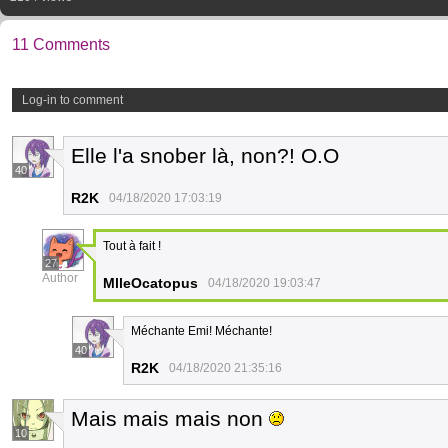
11 Comments
Log-in to comment
Elle l'a snober là, non?! O.O
40
R2K
04/18/2020 17:03:19
Tout à fait !
27
Author
MlleOcatopus
04/18/2020 19:03:47
Méchante Emi! Méchante!
40
R2K
04/18/2020 21:35:16
Mais mais mais non
10