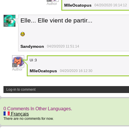
Author
MlleOcatopus
04/20/2020 16:14:12
Elle... Elle vient de partir...
52
Sandymoon
04/20/2020 11:51:14
Ui :3
27
Author
MlleOcatopus
04/20/2020 16:12:30
Log-in to comment
0 Comments In Other Languages.
Français
There are no comments for now.