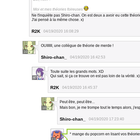
Moi et mes théories foireuses
Ne t'inquiète pas Shiro-chan. On est deux a avoir eu cette théorie
J'ai pensé à la même chose. x)
R2K
04/19/2020 16:08:29
OUIIIIII, une collègue de théorie de merde !
10
Shiro-chan_
04/19/2020 16:42:53
Toute suite les grands mots. XD
Qui sait, si ça ce trouve on est pas loin de la vérité. x)
40
R2K
04/19/2020 16:45:37
Peut être, peut être...
Mais bon, je me trompe tout le temps alors, j'
10
Shiro-chan_
04/19/2020 17:23:40
* mange du popcorn en lisant vos théorie
27