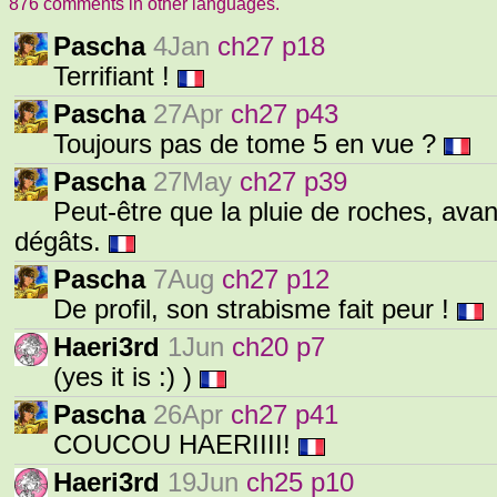
876 comments in other languages.
Pascha
4Jan
ch27 p18
Terrifiant !
Pascha
27Apr
ch27 p43
Toujours pas de tome 5 en vue ?
Pascha
27May
ch27 p39
Peut-être que la pluie de roches, avan
dégâts.
Pascha
7Aug
ch27 p12
De profil, son strabisme fait peur !
Haeri3rd
1Jun
ch20 p7
(yes it is :) )
Pascha
26Apr
ch27 p41
COUCOU HAERIIII!
Haeri3rd
19Jun
ch25 p10