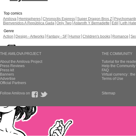
Top comics
Amilova
Hemispheres
Chronoctis Express
Super Dragon Bros Z
Psychomant
Bienvenidos A República Gada
Only Two
Astaroth Y Bernadette
Edil
Leth Hat
Genre
Action
Design - Artworks
Fantasy - SF
Humor
Children's books
Romance
Se
THE AMILOVA PROJECT
THE COMMUNITY
About the Amilova Project
Tutorial for the reade
Press Reviews
Help the Community 
Press kit
FAQ
Banners
Virtual currency : th
Advertise
Terms of Use
Official Partners
Follow Amilova on
Sitemap