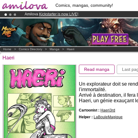
Comics, mangas, community!
Amilova
Kickstarter is now LIVE
!.
Premium membership from
3.95 euros
per month !
Get membership
Already 134393
members
and 1208
comics & mangas!
.
Home
>
Comics Directory
>
Manga
>
Haeri
Haeri
Read manga
Last pa
Un explorateur doit se rend
l'immortalité.
Arrivé à destination, il fer
Haeri, un génie exauçant l
Cartoonist :
Haeri3rd
Helper :
LaBouleMagique