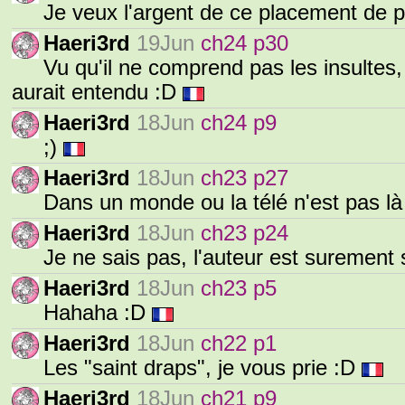
Je veux l'argent de ce placement de pr
Haeri3rd
19Jun
ch24 p30
Vu qu'il ne comprend pas les insultes, 
aurait entendu :D
Haeri3rd
18Jun
ch24 p9
;)
Haeri3rd
18Jun
ch23 p27
Dans un monde ou la télé n'est pas là 
Haeri3rd
18Jun
ch23 p24
Je ne sais pas, l'auteur est surement 
Haeri3rd
18Jun
ch23 p5
Hahaha :D
Haeri3rd
18Jun
ch22 p1
Les "saint draps", je vous prie :D
Haeri3rd
18Jun
ch21 p9