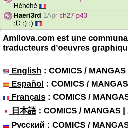
Héhéhé
Haeri3rd
1Apr
ch27 p43
:D :) ;)
Amilova.com est une communauté
traducteurs d'oeuvres graphiqu
English
: COMICS / MANGAS
Español
: COMICS / MANGAS
Français
: COMICS / MANGA
日本語
: COMICS / MANGAS 
Русский
: COMICS / MANGA