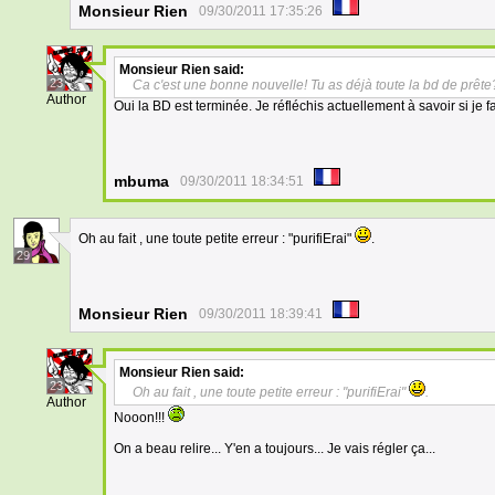
Monsieur Rien
09/30/2011 17:35:26
Monsieur Rien
said:
23
Ca c'est une bonne nouvelle! Tu as déjà toute la bd de prête
Author
Oui la BD est terminée. Je réfléchis actuellement à savoir si je f
mbuma
09/30/2011 18:34:51
Oh au fait , une toute petite erreur : "purifiErai"
.
29
Monsieur Rien
09/30/2011 18:39:41
Monsieur Rien
said:
23
Oh au fait , une toute petite erreur : "purifiErai"
.
Author
Nooon!!!
On a beau relire... Y'en a toujours... Je vais régler ça...