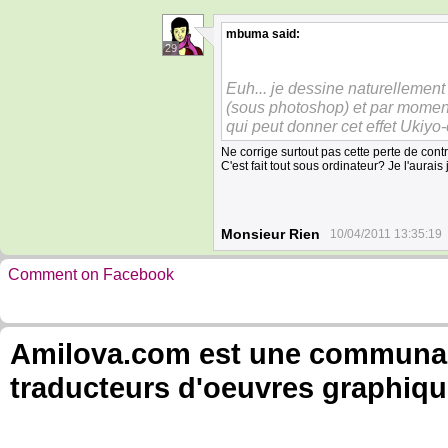
mbuma
said:
29
Euh... je dessine naturellemen
(sous photoshop) et par moment
qui peut donner cet effet Ukiyo
Ne corrige surtout pas cette perte de cont
C'est fait tout sous ordinateur? Je l'aurais
Monsieur Rien
10/04/2011 13:35:19
Comment on Facebook
Amilova.com est une communauté
traducteurs d'oeuvres graphiqu