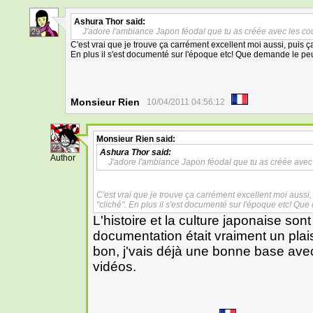
Ashura Thor
said:
J'adore l'ambiance Japon féodal que tu as créée avec les co
29
C'est vrai que je trouve ça carrément excellent moi aussi, puis ç
En plus il s'est documenté sur l'époque etc! Que demande le pe
Monsieur Rien
10/04/2011 04:56:12
Monsieur Rien
said:
23
Ashura Thor
said:
Author
J'adore l'ambiance Japon féodal que tu as créée avec 
C'est vrai que je trouve ça carrément excellent moi aussi,
"cliché". En plus il s'est documenté sur l'époque etc! Qu
L'histoire et la culture japonaise son
documentation était vraiment un plaisi
bon, j'vais déjà une bonne base avec
vidéos.