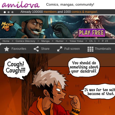
Comics, mangas, community!
Already 100000
members
and 1000
comics & mangas!
.
Premium membership from
3.95 euros
per month !
Get membership
Amilova
Kickstarter is now LIVE
!.
Home
>
Comics Directory
>
Manga
>
Humor
>
Yokai Yokai
>
Ch. 1
>
P. 15
Favourites
Share
Full screen
Thumbnails