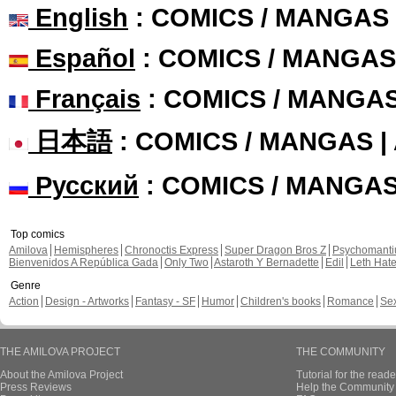
English
: COMICS / MANGAS
Español
: COMICS / MANGAS
Français
: COMICS / MANGA
日本語
: COMICS / MANGAS 
Русский
: COMICS / MANGA
Top comics
Amilova
Hemispheres
Chronoctis Express
Super Dragon Bros Z
Psychomant
Bienvenidos A República Gada
Only Two
Astaroth Y Bernadette
Edil
Leth Hat
Genre
Action
Design - Artworks
Fantasy - SF
Humor
Children's books
Romance
Se
THE AMILOVA PROJECT
THE COMMUNITY
About the Amilova Project
Tutorial for the reade
Press Reviews
Help the Community 