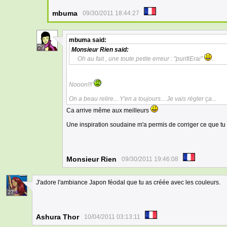
mbuma
09/30/2011 18:44:27
mbuma
said:
29
Monsieur Rien
said:
Oh au fait , une toute petite erreur : "purifiErai"
.
Nooon!!!
On a beau relire... Y'en a toujours... Je vais régler ça...
Ca arrive même aux meilleurs
Une inspiration soudaine m'a permis de corriger ce que tu m'
Monsieur Rien
09/30/2011 19:46:08
J'adore l'ambiance Japon féodal que tu as créée avec les couleurs.
27
Ashura Thor
10/04/2011 03:13:11