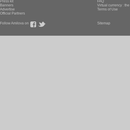
Press kit
FAQ
Banners
Virtual currency : th
Advertise
Terms of Use
Official Partners
Follow Amilova on
Sitemap