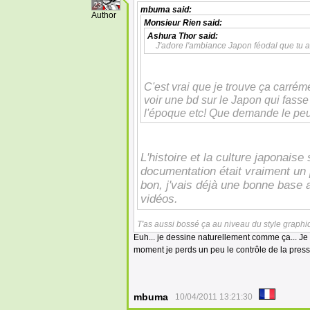
23
mbuma
said:
Author
Monsieur Rien
said:
Ashura Thor
said:
J'adore l'ambiance Japon féodal que tu a
C'est vrai que je trouve ça carrém
voir une bd sur le Japon qui fasse
l'époque etc! Que demande le peu
L'histoire et la culture japonaise
documentation était vraiment un p
bon, j'vais déjà une bonne base 
vidéos.
T'as aussi bossé ça au niveau du style graphiq
Euh... je dessine naturellement comme ça... J
moment je perds un peu le contrôle de la press
mbuma
10/04/2011 13:21:30