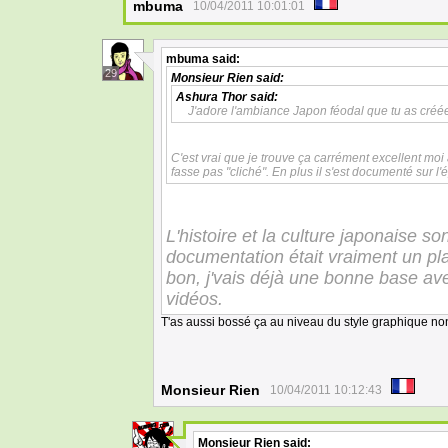
mbuma
10/04/2011 10:01:01
mbuma
said:
29
Monsieur Rien
said:
Ashura Thor
said:
J'adore l'ambiance Japon féodal que tu as créée
C'est vrai que je trouve ça carrément excellent moi 
fasse pas "cliché". En plus il s'est documenté sur 
L'histoire et la culture japonaise s
documentation était vraiment un plai
bon, j'vais déjà une bonne base av
vidéos.
T'as aussi bossé ça au niveau du style graphique non?
Monsieur Rien
10/04/2011 10:12:43
Monsieur Rien
said: