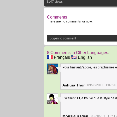
3147 views
Comments
There are no comments for now.
Log-in to comment
8 Comments In Other Languages.
Français
English
Pour l'instant j'adore, les graphismes e
27
Ashura Thor
09/28/2011 11:07:20
Excellent. Et je trouve que le style de 
29
Monsieur Rien
09/28/2011 11:51: