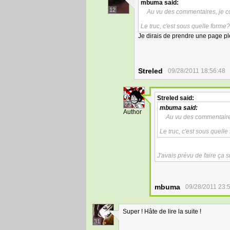
mbuma
said:
12
Au vu des commentaires, je 
Le truc, c'est sous quelle form
Je dirais de prendre une page pl
Streled
09/28/2011 18:56:48
Streled
said:
23
mbuma
said:
Author
Au vu des commentaire
Le truc, c'est sous quel
J'avais prévu de faire ça s
mbuma
09/28/2011 23:
Super ! Hâte de lire la suite !
31