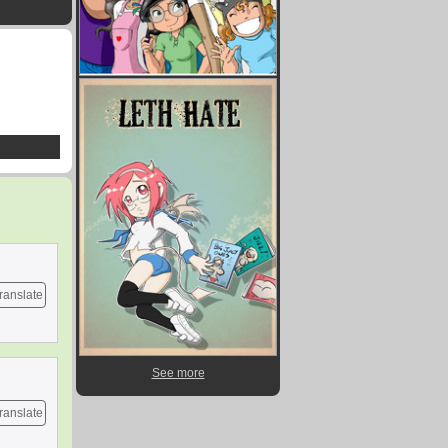
ranslate
See more
ranslate