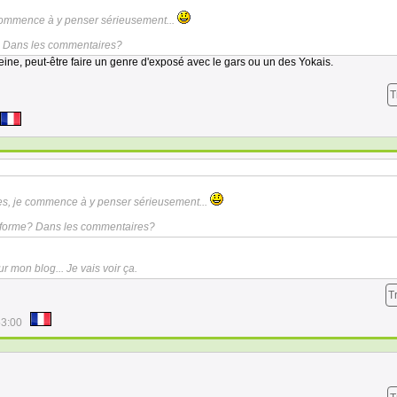
commence à y penser sérieusement...
e? Dans les commentaires?
eine, peut-être faire un genre d'exposé avec le gars ou un des Yokais.
T
s, je commence à y penser sérieusement...
le forme? Dans les commentaires?
ur mon blog... Je vais voir ça.
T
53:00