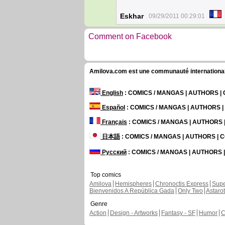
Eskhar
09/29/2011 00:29:01
Comment on Facebook
Amilova.com est une communauté internationale 
English
: COMICS / MANGAS | AUTHORS 
Español
: COMICS / MANGAS | AUTHORS 
Français
: COMICS / MANGAS | AUTHORS
日本語
: COMICS / MANGAS | AUTHORS |
Русский
: COMICS / MANGAS | AUTHORS
Top comics
Amilova
Hemispheres
Chronoctis Express
Supe
Bienvenidos A República Gada
Only Two
Astaro
Genre
Action
Design - Artworks
Fantasy - SF
Humor
C