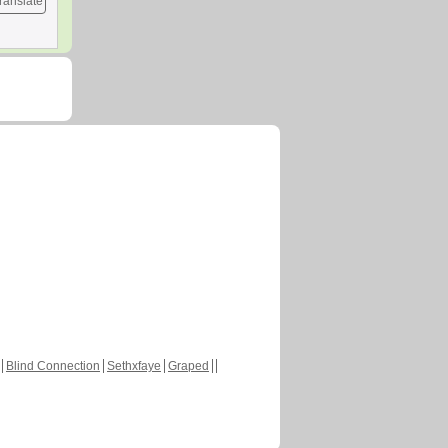
ranslate
Blind Connection
Sethxfaye
Graped