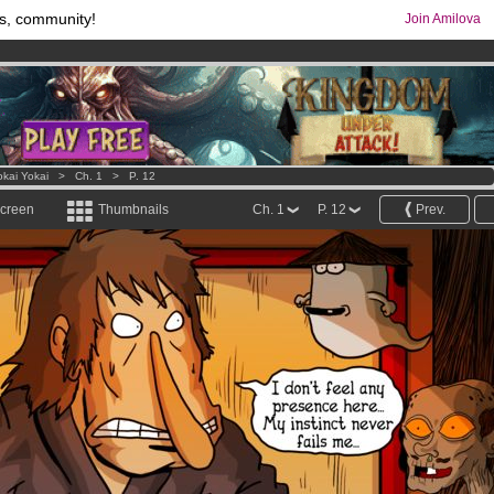
s, community!
Join Amilova
comics & mangas!
.
os
per month !
Get membership now
okai Yokai
>
Ch. 1
>
P. 12
screen
Thumbnails
Ch. 1
P. 12
Prev.