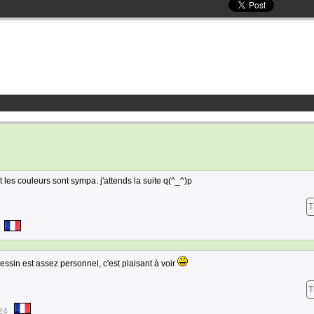
t les couleurs sont sympa. j'attends la suite q(^_^)p
T
dessin est assez personnel, c'est plaisant à voir
T
24