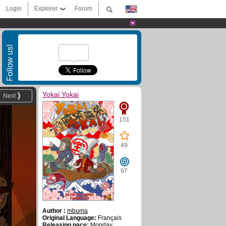
Login
Explorer
Forum
Follow us!
Yokai Yokai
Next
151
49
97
Author :
mbuma
Original Language:
Français
Releasing pace:
Monday,