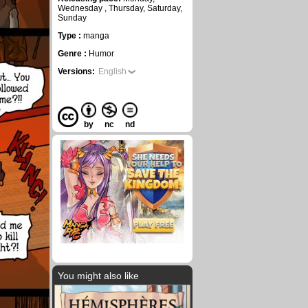
Wednesday , Thursday, Saturday,
Sunday
Type :
manga
Genre :
Humor
Versions:
English
by
nc
nd
You might also like