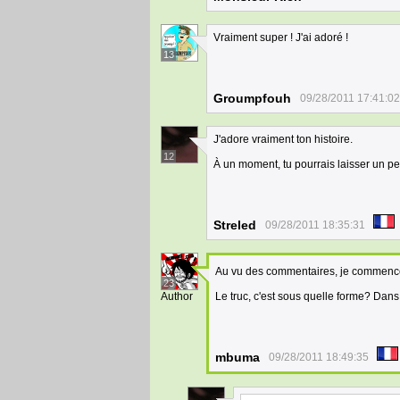
Vraiment super ! J'ai adoré !
13
Groumpfouh
09/28/2011 17:41:02
J'adore vraiment ton histoire.
12
À un moment, tu pourrais laisser un pet
Streled
09/28/2011 18:35:31
Au vu des commentaires, je commence
23
Author
Le truc, c'est sous quelle forme? Dan
mbuma
09/28/2011 18:49:35