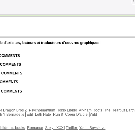
T
d'artistes, lecteurs et traducteurs d'oeuvres graphiques !
| COMMENTS
| COMMENTS
 | COMMENTS
 COMMENTS
 | COMMENTS
r Dragon Bros Z
Psychomantium
Tokio Libido
Arkham Roots
The Heart Of Earth
th Y Bernadette
Edil
Leth Hate
Run 8
Coeur D'aigle
Wild
hildren's books
Romance
Sexy - XXX
Thriller
Yaoi - Boys love