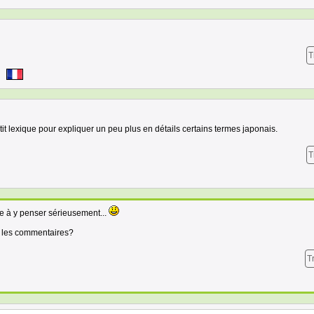
T
it lexique pour expliquer un peu plus en détails certains termes japonais.
T
 à y penser sérieusement...
s les commentaires?
T