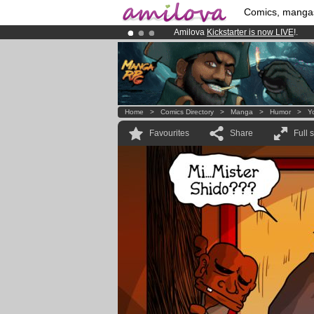
Comics, manga
Amilova
Kickstarter is now LIVE
!.
Already 134393
members
and 1208
Premium membership from
3.95 eur
Home
>
Comics Directory
>
Manga
>
Humor
>
Y
Favourites
Share
Full 