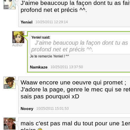
J'aime beaucoup la façon dont tu as fa
24
profond net et précis ^^.
Yeniel
10/25/2011 12:29:14
Yeniel
said:
6
J'aime beaucoup la façon dont tu as 
Author
profond net et précis ^^.
Je te remercie Yeniel ! ^^
Namkaze
10/25/2011 13:37:50
Waaw encore une oeuvre qui promet ;
17
J'adore la page, genre le mec qui se re
sais pas pourquoi xD
Nooey
10/25/2011 15:01:53
mais c'est pas mal du tout pour une 1e
27