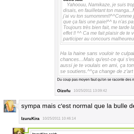
Yahoouu, Namikaze, je suis trop
disais, en fauilletant ton manga..
j'ai vu ton surnommm!!^^Comme je s
que ça fais une paie!^^ tu n'as p
Toujours très bien fait, me tarde la
effet !! ^^ Ca me fait plaisir de te 
participer au concours malheure
Ha la haine sans vouloir te culpab
chances...Mais qu'est-ce qui s'e
aussi je te voulais en ami, ça tom
se soutiens.^^ça change de z'art 
Du coup pas moyen faut qu'on se raconte des n
Oizofu
10/25/2011 13:09:42
sympa mais c'est normal que la bulle de 
1
IzuruKira
10/25/2011 10:46:14