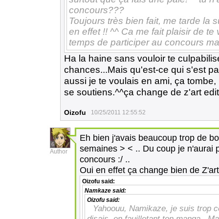
concours???
Toujours très bien fait, me tarde la s
en effet !! ^^ Ca me fait plaisir de te
temps de participer au concours m
Ha la haine sans vouloir te culpabilis
chances...Mais qu'est-ce qui s'est p
aussi je te voulais en ami, ça tombe, b
se soutiens.^^ça change de z'art edi
Oizofu
10/25/2011 12:55:52
Eh bien j'avais beaucoup trop de bo
6
semaines > < .. Du coup je n'aurai 
Author
concours :/ ..
Oui en effet ça change bien de Z'art
Oizofu
said:
Namkaze
said:
Oizofu
said:
Yahoouu, Namikaze, je suis trop co
disais, en fauilletant ton manga...M