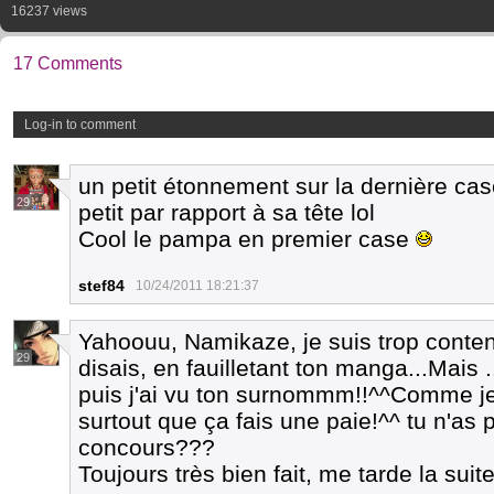
16237 views
17 Comments
Log-in to comment
un petit étonnement sur la dernière cas
29
petit par rapport à sa tête lol
Cool le pampa en premier case
stef84
10/24/2011 18:21:37
Yahoouu, Namikaze, je suis trop content
29
disais, en fauilletant ton manga...Mais
puis j'ai vu ton surnommm!!^^Comme je s
surtout que ça fais une paie!^^ tu n'as 
concours???
Toujours très bien fait, me tarde la suit