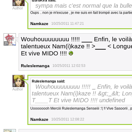
IzuruKira
said:
6
sympa mais c'est normal que la bulle 
Author
Oups .. non je m'excuse , je me suis en fait trompé avec la partie
Namkaze
10/25/2011 11:47:21
Wouhouuuuuuuu !!!!!
___
Enfin, le voilà
29
talentueux Nam(i)kaze !! >
___
< Longue 
Et vive MIDO !!!!
Ruleslemanga
10/25/2011 12:02:53
Ruleslemanga
said:
6
Wouhouuuuuuuu !!!!!
_
Enfin, le voil
Author
talentueux Nam(i)kaze !! &gt;
_
&lt; Lon
T____T Et vive MIDO !!!! undefined
Uoooooooh Merciii Ruleslemanga Senseiii :'( !! Vive Sasoorii , pl
Namkaze
10/25/2011 12:08:22