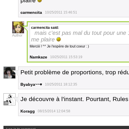
plaire
carmencita
10/25/2011 15:46:51
carmencita
said:
6
mais c'est pas mal du tout pour une 
Author
me plaire
Merciii ! ^^ Je l'espère de tout coeur : )
Namkaze
10/25/2011 15:53:19
Petit problème de proportions, trop rédu
36
Byabya~~♥
10/25/2011 18:12:35
Je découvre à l'instant. Pourtant, Rules 
28
Koragg
08/15/2014 12:04:58