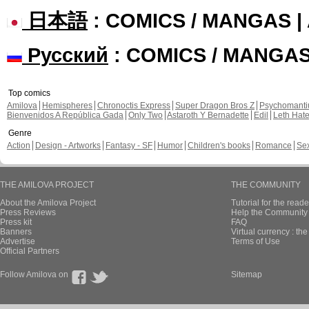
日本語
: COMICS / MANGAS 
Русский
: COMICS / MANGA
Top comics
Amilova
Hemispheres
Chronoctis Express
Super Dragon Bros Z
Psychomant
Bienvenidos A República Gada
Only Two
Astaroth Y Bernadette
Edil
Leth Hat
Genre
Action
Design - Artworks
Fantasy - SF
Humor
Children's books
Romance
Se
THE AMILOVA PROJECT
THE COMMUNITY
About the Amilova Project
Tutorial for the reade
Press Reviews
Help the Community 
Press kit
FAQ
Banners
Virtual currency : th
Advertise
Terms of Use
Official Partners
Follow Amilova on
Sitemap