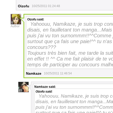
Oizofu
10/25/2011 01:24:48
Oizofu
said:
6
Yahoouu, Namikaze, je suis trop cont
Author
disais, en fauilletant ton manga...Mai
puis j'ai vu ton surnommm!!^^Comme je 
surtout que ça fais une paie!^^ tu n'as
concours???
Toujours très bien fait, me tarde la sui
en effet !! ^^ Ca me fait plaisir de te v
temps de participer au concours mal
Namkaze
10/25/2011 11:46:54
Namkaze
said:
29
Oizofu
said:
Yahoouu, Namikaze, je suis trop co
disais, en fauilletant ton manga...M
puis j'ai vu ton surnommm!!^^Comme j
surtout que ça fais une paie!^^ tu n'