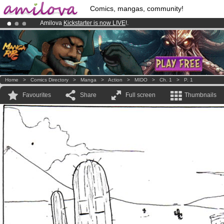
Comics, mangas, community!
Amilova
Kickstarter is now LIVE
!.
Already 100000
members
and 1000
comics & mangas!
.
Premium membership from
3.95 euros
per month !
Get membership
Home
>
Comics Directory
>
Manga
>
Action
>
MIDO
>
Ch. 1
>
P. 1
Favourites
Share
Full screen
Thumbnails