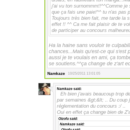
j'ai vu ton surnommm!!^^Comme je sui
que ça fais une paie!^^ tu n'as pas 
Toujours très bien fait, me tarde la s
effet !! ^^ Ca me fait plaisir de te v
de participer au concours malheure
Ha la haine sans vouloir te culpabil
chances...Mais qu'est-ce qui s'est
aussi je te voulais en ami, ça tombe
se soutiens.^^ça change de z'art ed
Namkaze
10/25/2011 13:01:05
Namkaze
said:
Eh bien j'avais beaucoup trop d
29
par semaines &gt;&lt; .. Du coup j
réglementation du concours :/ ..
Oui en effet ça change bien de Z'a
Oizofu
said:
Namkaze
said:
Oizofu
said: