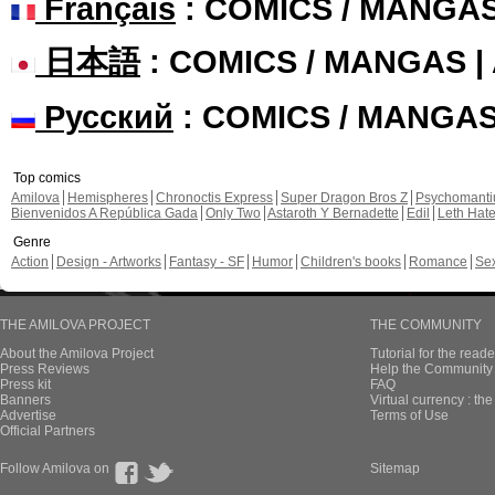
Français
: COMICS / MANGA
日本語
: COMICS / MANGAS 
Русский
: COMICS / MANGA
Top comics
Amilova
Hemispheres
Chronoctis Express
Super Dragon Bros Z
Psychomant
Bienvenidos A República Gada
Only Two
Astaroth Y Bernadette
Edil
Leth Hat
Genre
Action
Design - Artworks
Fantasy - SF
Humor
Children's books
Romance
Se
THE AMILOVA PROJECT
THE COMMUNITY
About the Amilova Project
Tutorial for the reade
Press Reviews
Help the Community 
Press kit
FAQ
Banners
Virtual currency : th
Advertise
Terms of Use
Official Partners
Follow Amilova on
Sitemap