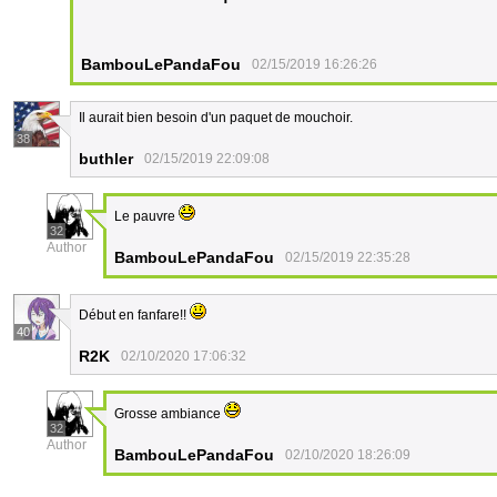
BambouLePandaFou
02/15/2019 16:26:26
Il aurait bien besoin d'un paquet de mouchoir.
38
buthler
02/15/2019 22:09:08
Le pauvre
32
Author
BambouLePandaFou
02/15/2019 22:35:28
Début en fanfare!!
40
R2K
02/10/2020 17:06:32
Grosse ambiance
32
Author
BambouLePandaFou
02/10/2020 18:26:09