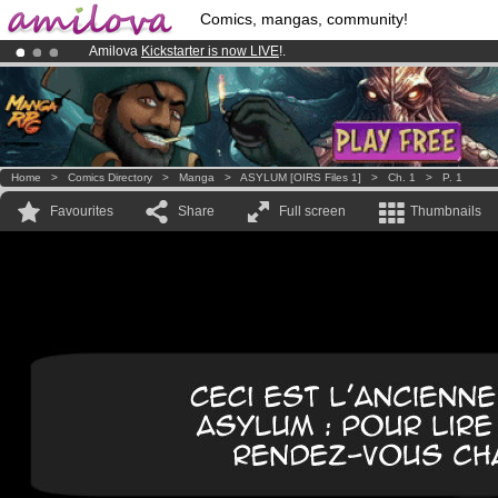
Comics, mangas, community!
Amilova
Kickstarter is now LIVE
!.
Premium membership from
3.95 euros
per month !
Get membership
Already 100000
members
and 1000
comics & mangas!
.
Home
>
Comics Directory
>
Manga
>
ASYLUM [OIRS Files 1]
>
Ch. 1
>
P. 1
Favourites
Share
Full screen
Thumbnails