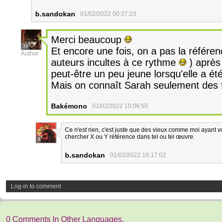
b.sandokan
01/02/2022 00:37:23
Merci beaucoup
34
Et encore une fois, on a pas la référe
Author
auteurs incultes à ce rythme
) après 
peut-être un peu jeune lorsqu'elle a été
Mais on connaît Sarah seulement des 
Bakémono
01/02/2022 15:06:55
Ce n'est rien, c'est juste que des vieux comme moi ayant v
chercher X ou Y référence dans tel ou tel œuvre.
4
b.sandokan
01/02/2022 16:17:02
Log-in to comment
0 Comments In Other Languages.