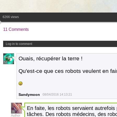
6266 views
11 Comments
Log-in to comment
Ouais, récupérer la terre !
52
Qu'est-ce que ces robots veulent en fair
Sandymoon
08/04/2016 14:13:21
En faite, les robots servaient autrefoi
35
tâches. Des robots médecins, des robot
Author