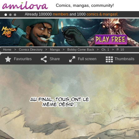
Comics, mangas, community!
Already 100000
members
and 1000
comics & mangas!
.
Amilova
Kickstarter is now LIVE
!.
Premium membership from
3.95 euros
per month !
Get membership
Home
>
Comics Directory
>
Manga
>
Bobby Come Back
>
Ch. 1
>
P. 10
Favourites
Share
Full screen
Thumbnails