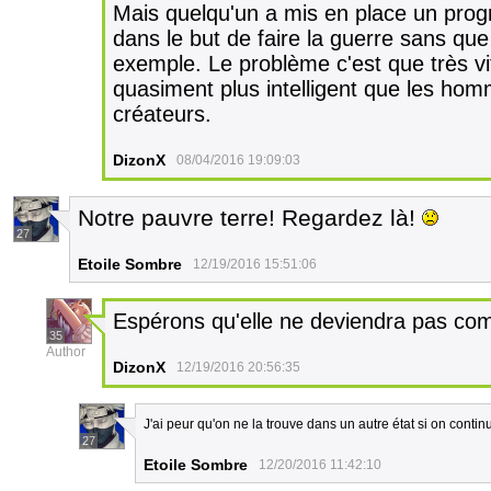
Mais quelqu'un a mis en place un pro
dans le but de faire la guerre sans que 
exemple. Le problème c'est que très v
quasiment plus intelligent que les homm
créateurs.
DizonX
08/04/2016 19:09:03
Notre pauvre terre! Regardez là!
27
Etoile Sombre
12/19/2016 15:51:06
Espérons qu'elle ne deviendra pas co
35
Author
DizonX
12/19/2016 20:56:35
J'ai peur qu'on ne la trouve dans un autre état si on conti
27
Etoile Sombre
12/20/2016 11:42:10