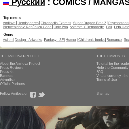
Русский
: COMICS / MANGA
Top comics
Amilova
Hemispheres
Chronoctis Express
Super Dragon Bros Z
Psychomant
Bienvenidos A República Gada
Only Two
Astaroth Y Bernadette
Edil
Leth Hat
Genre
Action
Design - Artworks
Fantasy - SF
Humor
Children's books
Romance
Se
THE AMILOVA PROJECT
THE COMMUNITY
About the Amilova Project
Tutorial for the reade
Press Reviews
Help the Community 
Press kit
FAQ
Banners
Virtual currency : th
Advertise
Terms of Use
Official Partners
Follow Amilova on
Sitemap