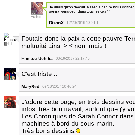
Je dirais qu'on devrait laisser la nature nous donner
sortira vainqueur dans tous les cas ^^
35
Author
DizonX
12/20/2016 18:21:15
Foutais donc la paix à cette pauvre Ter
6
maltraité ainsi > < non, mais !
Himitsu Uchiha
03/18/2017 22:17:45
C'est triste ...
37
MaryRed
09/18/2017 16:40:24
J'adore cette page, en trois dessins vo
4
infos, très bon travail, surtout que j'y vo
Les Chroniques de Sarah Connor dans la
machines à bord du sous-marin.
Très bons dessins.