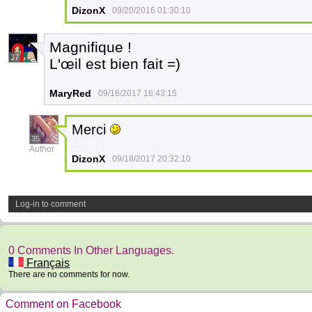
DizonX
09/20/2016 01:30:10
Magnifique !
37
L'œil est bien fait =)
MaryRed
09/18/2017 16:43:15
Merci
35
Author
DizonX
09/18/2017 20:32:10
Log-in to comment
0 Comments In Other Languages.
Français
There are no comments for now.
Comment on Facebook