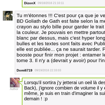
DizonX
09/18/2016 21:10:11
Tu m'étonnes !!! C'est pour ça que je
2
BD Goliath de Gath est faite selon la m
crayon au stylo bille pour garder le tra
la couleur. Je pouvais en mettre partout
blanc par dessus, mais c'est hyper lon
bulles et les textes sont faits avec Pub
elle est publiée... ça ne saurait tarder. 
booste pour finir mon projet : entamer le 
tome 3. Il n'y a (devrait y avoir) pour l'
Domi6719
09/19/2016 22:33:03
Lorsqu'il sortira j'y jetterai un oeil là d
35
Back), j'ignore combien de volume il y e
Author
même, je suis en train d'imaginer la su
demain ! :p