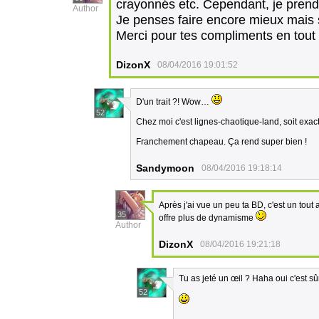
crayonnés etc. Cependant, je prend
Author
Je penses faire encore mieux mais sa
Merci pour tes compliments en tout
DizonX
08/04/2016 19:01:52
D'un trait ?! Wow…
52
Chez moi c'est lignes-chaotique-land, soit exac
Franchement chapeau. Ça rend super bien !
Sandymoon
08/04/2016 19:18:14
Après j'ai vue un peu ta BD, c'est un tout
35
offre plus de dynamisme
Author
DizonX
08/04/2016 19:21:18
Tu as jeté un œil ? Haha oui c'est s
52