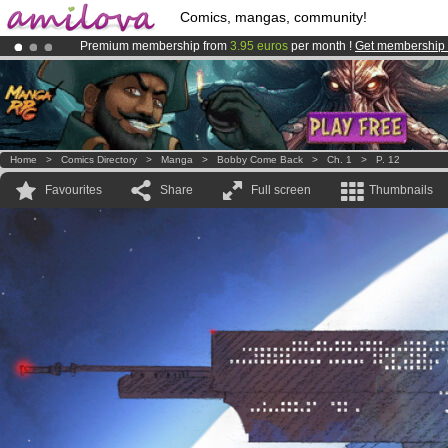
Comics, mangas, community!
Premium membership from
3.95 euros
per month !
Get membership
Already 134393
members
and 1208
comics & mangas!
.
Amilova
Kickstarter is now LIVE
!.
Home
>
Comics Directory
>
Manga
>
Bobby Come Back
>
Ch. 1
>
P. 12
Favourites
Share
Full screen
Thumbnails