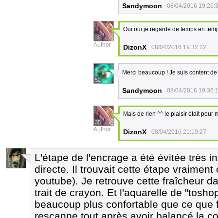
Sandymoon
08/04/2016 19:26:
Oui oui je regarde de temps en temp
35
Author
DizonX
08/04/2016 19:32:22
Merci beaucoup ! Je suis content de
52
Sandymoon
08/04/2016 19:36:
Mais de rien ^^ le plaisir était pour 
35
Author
DizonX
08/04/2016 21:19:27
L'étape de l'encrage a été évitée très i
2
directe. Il trouvait cette étape vraiment 
youtube). Je retrouve cette fraîcheur d
trait de crayon. Et l'aquarelle de "tosho
beaucoup plus confortable que ce que fa
rescanne tout après avoir balancé la coul