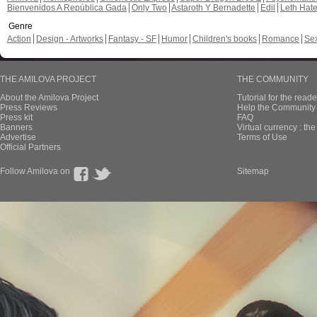
Bienvenidos A República Gada
Only Two
Astaroth Y Bernadette
Edil
Leth Hat
Genre
Action
Design - Artworks
Fantasy - SF
Humor
Children's books
Romance
Se
THE AMILOVA PROJECT
THE COMMUNITY
About the Amilova Project
Tutorial for the reade
Press Reviews
Help the Community 
Press kit
FAQ
Banners
Virtual currency : th
Advertise
Terms of Use
Official Partners
Follow Amilova on
Sitemap