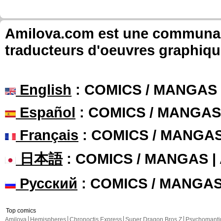
Amilova.com est une communauté
traducteurs d'oeuvres graphiqu
English
: COMICS / MANGAS
Español
: COMICS / MANGAS
Français
: COMICS / MANGA
日本語
: COMICS / MANGAS 
Русский
: COMICS / MANGA
Top comics
Amilova
Hemispheres
Chronoctis Express
Super Dragon Bros Z
Psychomant