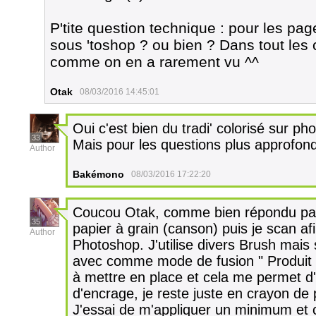
P'tite question technique : pour les page
sous 'toshop ? ou bien ? Dans tout les c
comme on en a rarement vu ^^
Otak
08/03/2016 14:45:01
Oui c'est bien du tradi' colorisé sur p
33
Mais pour les questions plus approfon
Author
Bakémono
08/03/2016 17:22:20
Coucou Otak, comme bien répondu par 
35
papier à grain (canson) puis je scan afin
Author
Photoshop. J'utilise divers Brush mais 
avec comme mode de fusion " Produit ".
à mettre en place et cela me permet d'a
d'encrage, je reste juste en crayon de pa
J'essai de m'appliquer un minimum et 