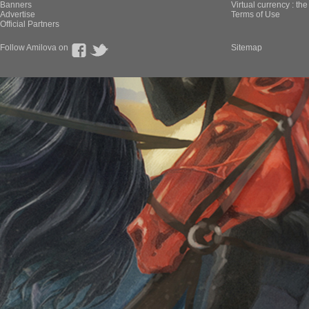
Banners
Virtual currency : th
Advertise
Terms of Use
Official Partners
Follow Amilova on
Sitemap