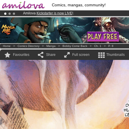
Comics, mangas, community!
Amilova
Kickstarter is now LIVE
!.
Already 100000
members
and 1000
comics & mangas!
.
Premium membership from
3.95 euros
per month !
Get membership
Home
>
Comics Directory
>
Manga
>
Bobby Come Back
>
Ch. 1
>
P. 8
Favourites
Share
Full screen
Thumbnails