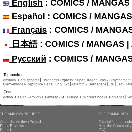
English
: COMICS / MANGAS
Español
: COMICS / MANGAS
Français
: COMICS / MANGA
日本語
: COMICS / MANGAS 
Русский
: COMICS / MANGA
Top comics
Amilova
Hemispheres
Chronoctis Express
Super Dragon Bros Z
Psychomant
Bienvenidos A República Gada
Only Two
Astaroth Y Bernadette
Edil
Leth Hat
Genre
Action
Design - Artworks
Fantasy - SF
Humor
Children's books
Romance
Se
THE AMILOVA PROJECT
THE COMMUNITY
About the Amilova Project
Tutorial for the reade
Press Reviews
Help the Community 
Press kit
FAQ