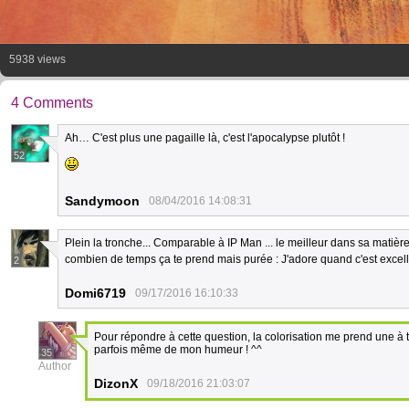
5938 views
4 Comments
Ah… C'est plus une pagaille là, c'est l'apocalypse plutôt !
52
Sandymoon
08/04/2016 14:08:31
Plein la tronche... Comparable à IP Man ... le meilleur dans sa matière
combien de temps ça te prend mais purée : J'adore quand c'est excelle
2
Domi6719
09/17/2016 16:10:33
Pour répondre à cette question, la colorisation me prend une à
parfois même de mon humeur ! ^^
35
Author
DizonX
09/18/2016 21:03:07