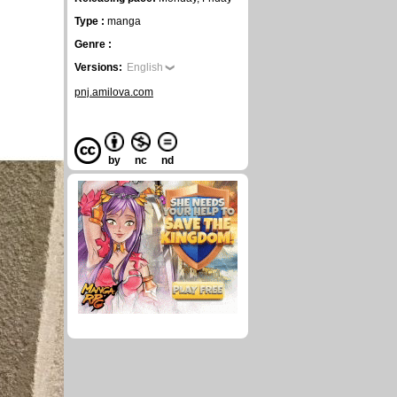
Type :
manga
Genre :
Versions:
English
pnj.amilova.com
by
nc
nd