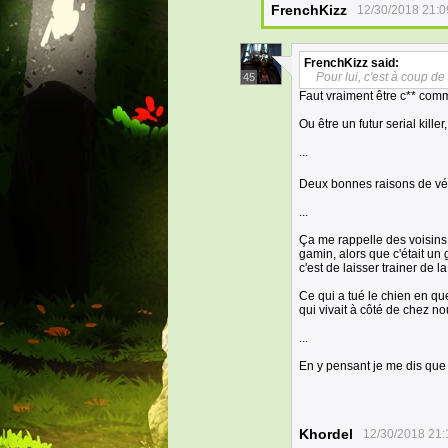
FrenchKizz
12/30/2018 21:0
FrenchKizz
said:
Pour lui, c'est à coup de
45
Faut vraiment être c** comm
Ou être un futur serial kil
...
Deux bonnes raisons de vér
...
Ça me rappelle des voisins 
gamin, alors que c'était un 
c'est de laisser trainer de 
Ce qui a tué le chien en que
qui vivait à côté de chez no
...
En y pensant je me dis que j
Khordel
12/30/2018 21: