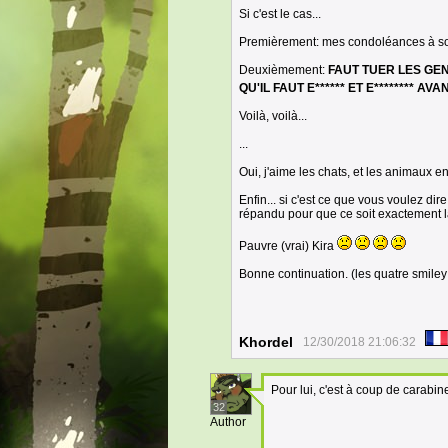
Si c'est le cas...
Premièrement: mes condoléances à so
Deuxièmement:
FAUT TUER LES GENS
QU'IL FAUT E****** ET E******** AVA
Voilà, voilà...
...
Oui, j'aime les chats, et les animaux en
Enfin... si c'est ce que vous voulez dir
répandu pour que ce soit exactement l
Pauvre (vrai) Kira
Bonne continuation. (les quatre smiley q
Khordel
12/30/2018 21:06:32
Pour lui, c'est à coup de carabin
32
Author