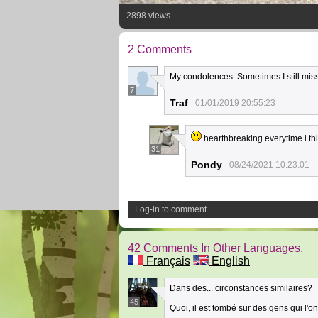
2898 views
2 Comments
My condolences. Sometimes I still miss
7
Traf
01/01/2019 20:55:23
hearthbreaking everytime i thin
31
Pondy
08/24/2021 10:23:01
Log-in to comment
42 Comments In Other Languages.
Français
English
Dans des... circonstances similaires?
45
Quoi, il est tombé sur des gens qui l'o