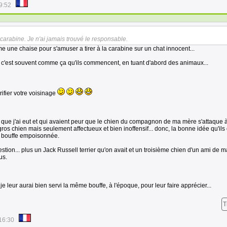
9:52
 carabine. Je n'ai jamais trouvé le responsable.
e une chaise pour s'amuser a tirer à la carabine sur un chat innocent...
ler, c'est souvent comme ça qu'ils commencent, en tuant d'abord des animaux...
ifier votre voisinage
que j'ai eut et qui avaient peur que le chien du compagnon de ma mère s'attaque à
gros chien mais seulement affectueux et bien inoffensif... donc, la bonne idée qu'ils 
la bouffe empoisonnée.
stion... plus un Jack Russell terrier qu'on avait et un troisième chien d'un ami de 
us.
e leur aurai bien servi la même bouffe, à l'époque, pour leur faire apprécier...
T
16:30