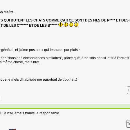
n maître.
 QUI BUTENT LES CHATS COMME ÇA!! CE SONT DES FILS DE P**** ET DES E
NT DE LES C****** ET DE LES B*****
 général, et j'aime pas ceux qui les tuent par plaisir.
e par "dans des circonstances similaires", parce que je ne sais pas si le tir à l'arc es
a même chose, mais bref...
ue je mets d'habitude me paraîtrait de trop, là...)
T
e. Je n'ai jamais trouvé le responsable.
T