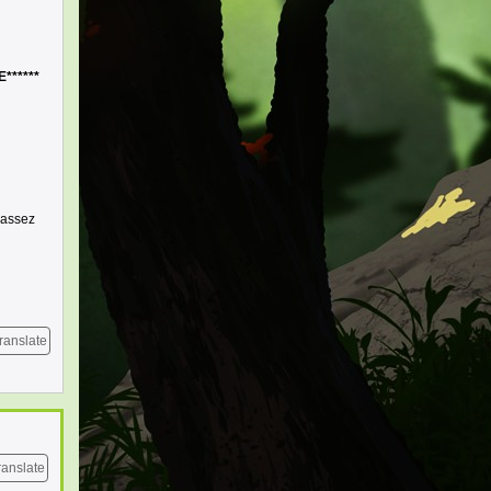
******
t assez
ranslate
ranslate