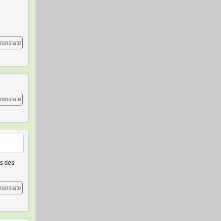
ranslate
ranslate
es des
ranslate