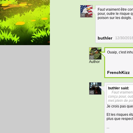
Faut vraiment être co
pour, outre le risque
38
poison sur les doigts.
buthler
12/30/2018
Ouaip, c'est in
32
Author
FrenchKizz
buthler
said:
Faut vraiment
45
conçu pour, out
met plein de po
Je crois pas que 
Et les risques 
plus que respec
...