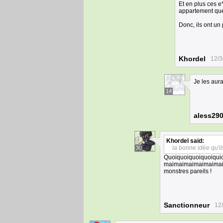
Et en plus ces e
appartement que
Donc, ils ont un 
Khordel
12/3
Je les aur
14
aless29
Khordel
said:
la bonne idée qu'il
30
Quoiquoiquoiquoiqui
maimaimaimaimaimais c
monstres pareils !
Sanctionneur
12