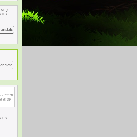
 conçu
lein de
ranslate
ranslate
iquement
e et se
stance