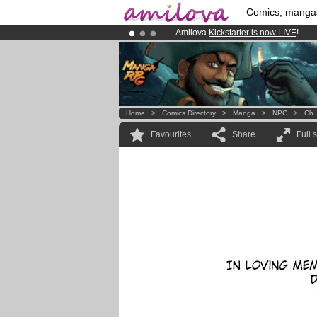
Comics, manga
Amilova
Kickstarter is now LIVE
!.
Already 134393
members
and 1208
Premium membership from
3.95 eur
Home
>
Comics Directory
>
Manga
>
NPC
>
Ch.
Favourites
Share
Full 