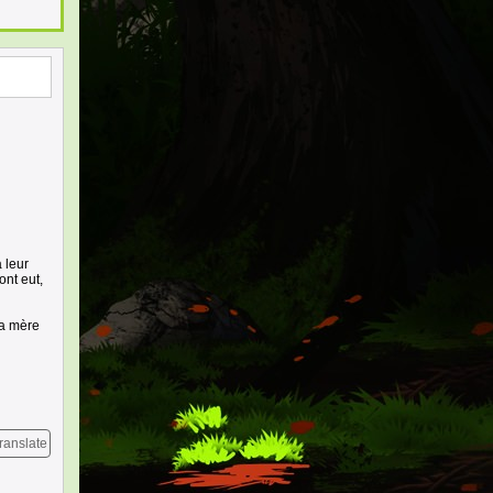
 leur
ont eut,
ma mère
ranslate