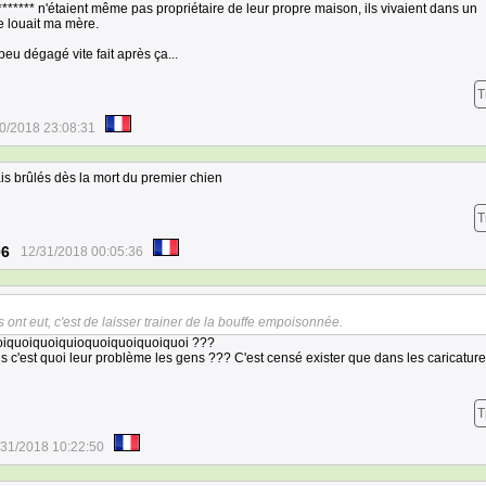
******* n'étaient même pas propriétaire de leur propre maison, ils vivaient dans un
 louait ma mère.
peu dégagé vite fait après ça...
T
0/2018 23:08:31
ais brûlés dès la mort du premier chien
T
06
12/31/2018 00:05:36
s ont eut, c'est de laisser trainer de la bouffe empoisonnée.
oiquoiquoiquioquoiquoiquoiquoi ???
'est quoi leur problème les gens ??? C'est censé exister que dans les caricatur
T
/31/2018 10:22:50