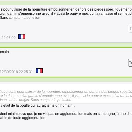
ns pour utiliser de la nourriture empoisonner en dehors des pièges spécifiquement
 qu'un gamin s’empoisonne avec, il y aussi le pauvre mec qui la ramasse et se met p
 Sans compter la pollution.
T
 22:03:00
humain.
T
12/30/2018 22:25:31
 être cons pour utiliser de la nourriture empoisonner en dehors des pièges spécif
re le risque qu'un gamin s’empoisonne avec, il y aussi le pauvre mec qui la ramass
ison sur les doigts. Sans compter la pollution.
c'était de la bouffe qui aurait tenté un humain...
étaient minimes vu que je ne vis pas en agglomération mais en campagne, à une di
table de toute agglomération.