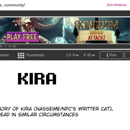
s, community!
Join Amilova
comics & mangas!
.
os
per month !
Get membership now
 8
>
P. 45
screen
Thumbnails
Ch. 8
P. 45
Prev.