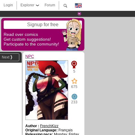
Login
Explorer
Forum
Signup for free
Read over comics
Get custom suggestions!
Participate to the community!
NPC
Next
5
675
233
Author :
FrenchKizz
Original Language:
Français
Releasing pace:
Monday, Friday