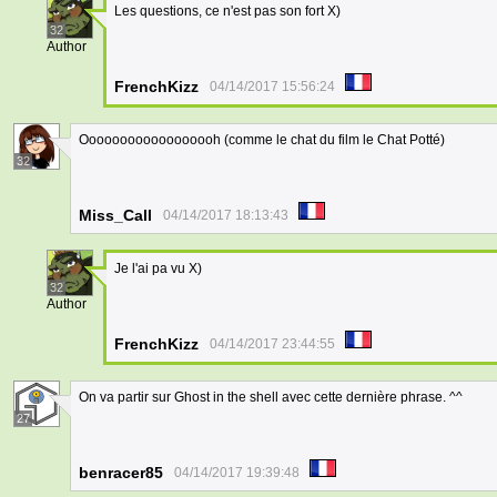
Les questions, ce n'est pas son fort X)
32
Author
FrenchKizz
04/14/2017 15:56:24
Oooooooooooooooooh (comme le chat du film le Chat Potté)
32
Miss_Call
04/14/2017 18:13:43
Je l'ai pa vu X)
32
Author
FrenchKizz
04/14/2017 23:44:55
On va partir sur Ghost in the shell avec cette dernière phrase. ^^
27
benracer85
04/14/2017 19:39:48