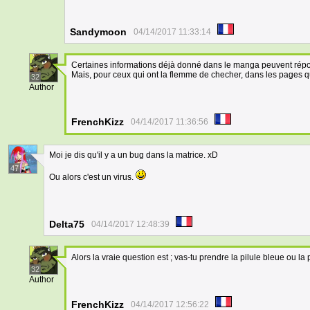
Sandymoon
04/14/2017 11:33:14
Certaines informations déjà donné dans le manga peuvent répo
Mais, pour ceux qui ont la flemme de checher, dans les pages qu
32
Author
FrenchKizz
04/14/2017 11:36:56
Moi je dis qu'il y a un bug dans la matrice. xD
47
Ou alors c'est un virus.
Delta75
04/14/2017 12:48:39
Alors la vraie question est ; vas-tu prendre la pilule bleue ou la 
32
Author
FrenchKizz
04/14/2017 12:56:22