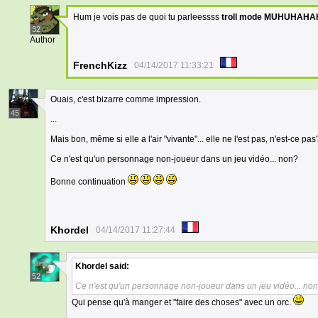
Hum je vois pas de quoi tu parleessss
troll mode MUHUHAH
32
Author
FrenchKizz
04/14/2017 11:33:21
Ouais, c'est bizarre comme impression.
45
...
Mais bon, même si elle a l'air "vivante"... elle ne l'est pas, n'est-ce pas
Ce n'est qu'un personnage non-joueur dans un jeu vidéo... non?
Bonne continuation
Khordel
04/14/2017 11:27:44
Khordel
said:
52
Ce n'est qu'un personnage non-joueur dans un jeu vidéo... no
Qui pense qu'à manger et "faire des choses" avec un orc.