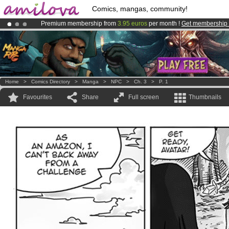
Comics, mangas, community!
Premium membership from
3.95 euros
per month !
Get membership
Amilova
Kickstarter is now LIVE
!.
Already 100000
members
and 1000
comics & mangas!
.
Home
>
Comics Directory
>
Manga
>
NPC
>
Ch. 3
>
P. 1
Favourites
Share
Full screen
Thumbnails