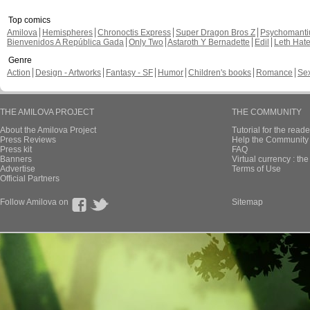
Top comics
Amilova
Hemispheres
Chronoctis Express
Super Dragon Bros Z
Psychomant
Bienvenidos A República Gada
Only Two
Astaroth Y Bernadette
Edil
Leth Hat
Genre
Action
Design - Artworks
Fantasy - SF
Humor
Children's books
Romance
Se
THE AMILOVA PROJECT
THE COMMUNITY
About the Amilova Project
Tutorial for the reade
Press Reviews
Help the Community 
Press kit
FAQ
Banners
Virtual currency : th
Advertise
Terms of Use
Official Partners
Follow Amilova on
Sitemap