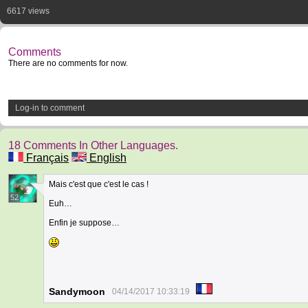
6617 views
Comments
There are no comments for now.
Log-in to comment
18 Comments In Other Languages.
Français
English
Mais c'est que c'est le cas !
52
Euh…
Enfin je suppose…
Sandymoon
04/14/2017 10:33:19