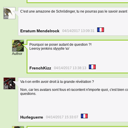
C'est une amazone de Schrödinger, tu ne pourras pas le savoir avant 
24
Erratum Mendelrock
04/14/2017 13:09:31
Pourquoi se poser autant de question ?!
Leeroy jenkins styyylle \o/
32
Author
FrenchKizz
04/14/2017 13:38:13
Va-t-on enfin avoir droit à la grande révélation ?
34
Non, car les avatars sont fous et racontent n'importe quoi, c'est bien
questions.
Hurleguerre
04/14/2017 15:33:07