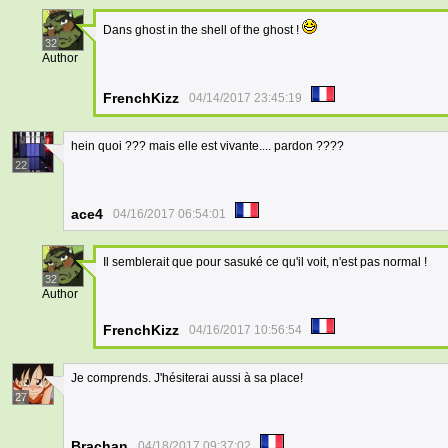
Dans ghost in the shell of the ghost !
32
Author
FrenchKizz
04/14/2017 23:45:19
hein quoi ??? mais elle est vivante.... pardon ????
22
ace4
04/16/2017 06:54:01
Il semblerait que pour sasuké ce qu'il voit, n'est pas normal !
32
Author
FrenchKizz
04/16/2017 10:56:54
Je comprends. J'hésiterai aussi à sa place!
27
Brachan
04/18/2017 09:37:02