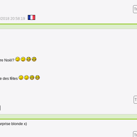
T
/2018 20:58:19
ère Noël?
de des fêtes
T
urprise blonde x)
T