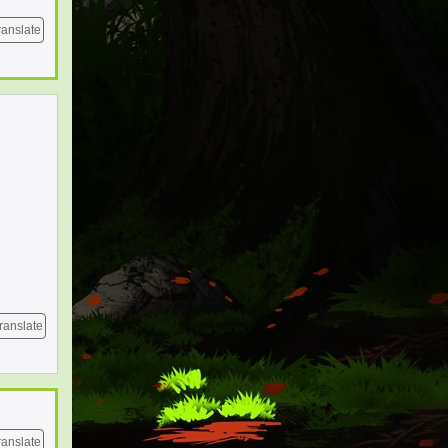
ranslate
ranslate
ranslate