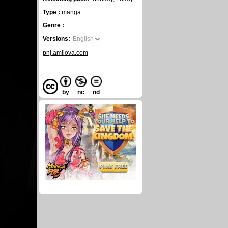
Type :
manga
Genre :
Versions:
English
pnj.amilova.com
by
nc
nd