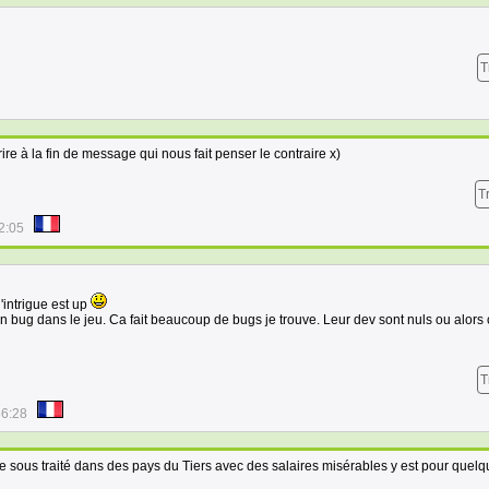
T
rire à la fin de message qui nous fait penser le contraire x)
T
2:05
'intrigue est up
 bug dans le jeu. Ca fait beaucoup de bugs je trouve. Leur dev sont nuls ou alors c'
T
56:28
de sous traité dans des pays du Tiers avec des salaires misérables y est pour quel