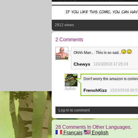
2912 views
2 Comments
Ohhh Man.. . This is so sad...
31
Chewys
12/23/2018 17:25:19
Don't worry the amazon is comin
32
Author
FrenchKizz
12/23/2018 20:5
Log-in to comment
28 Comments In Other Languages.
Français
English