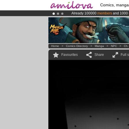
Comics, manga
Already 100000
members
and 1000
Premium membership from
3.95 eur
Amilova
Kickstarter is now LIVE
!.
Home
>
Comics Directory
>
Manga
>
NPC
>
Ch.
Favourites
Share
Full 