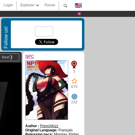
Login
Explorer
Forum
Follow us!
NPC
Next
5
675
232
Author :
FrenchKizz
Original Language:
Français
Releasing pace:
Monday, Friday