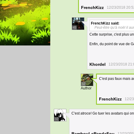
FrenchKizz
12/23/2018 20:5
FrenchKizz
said:
Peut-être qu'à noël il a
45
Cette surprise, c'est plus 
Enfin, du point de vue de G
Khordel
12/23/2018 21:
C'est pas faux mais au
32
Author
FrenchKizz
12/23
C'est atroce! Go tuer les avatars qui ont 
32
BambouLePandaFou
12/23/201