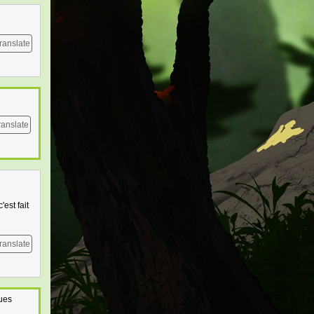
ranslate
ranslate
est fait
ranslate
ques