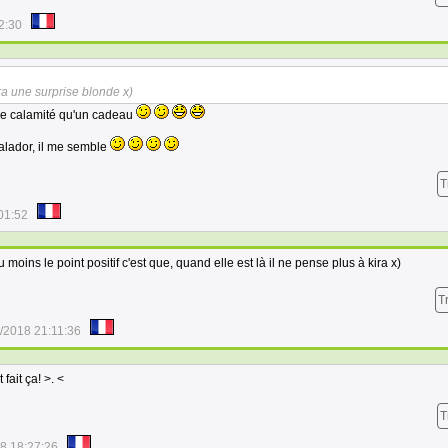
2:30
ura une surprise blonde x)
une calamité qu'un cadeau
alador, il me semble
T
01:52
 moins le point positif c'est que, quand elle est là il ne pense plus à kira x)
T
/2018 21:11:36
fait ça! >. <
T
8 18:27:26