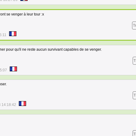
ont se venger à leur tour :x
T
6:11
miner pour qu'il ne reste aucun survivant capables de se venger.
T
5:07
nser.
T
 14:18:42
T