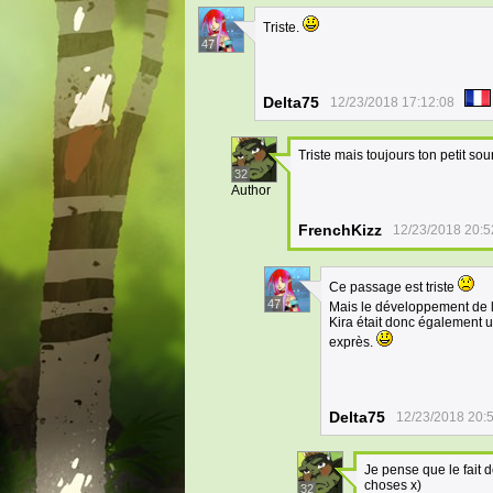
Triste.
47
Delta75
12/23/2018 17:12:08
Triste mais toujours ton petit sou
32
Author
FrenchKizz
12/23/2018 20:5
Ce passage est triste
47
Mais le développement de l
Kira était donc également un
exprès.
Delta75
12/23/2018 20:
Je pense que le fait 
choses x)
32