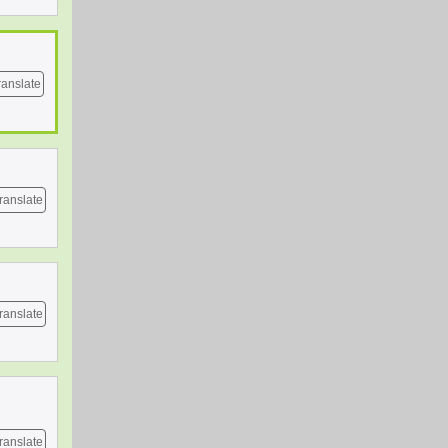
ranslate
ranslate
ranslate
ranslate