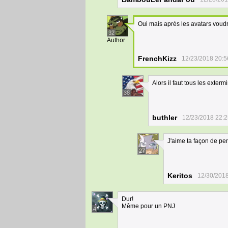
Oui mais après les avatars voudr
32
Author
FrenchKizz
12/23/2018 20:5
Alors il faut tous les exter
38
buthler
12/23/2018 22:2
J'aime ta façon de pe
27
Keritos
12/30/2018
Dur!
Même pour un PNJ
4