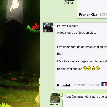
Author
FrenchKizz
12/23
Pauvre Galador...
45
A deux jours de Noël, en plus...
...
Il va demander un nouveau chat au p
Bref.
C'est très fun ces pages pour la pério
Bonne continuation
Khordel
12/23/2018 17:25:21
Peut-être qu'à noël il aura une s
32
Author