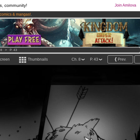
s, community!
Join Amilova
comics & mangas!
.
os
per month !
Get membership now
 8
>
P. 43
screen
Thumbnails
Ch. 8
P. 43
Prev.