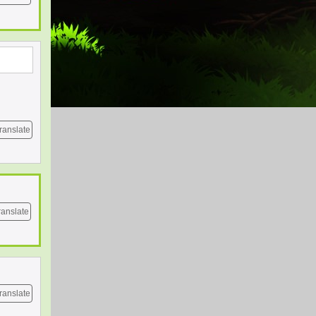
ranslate
ranslate
ranslate