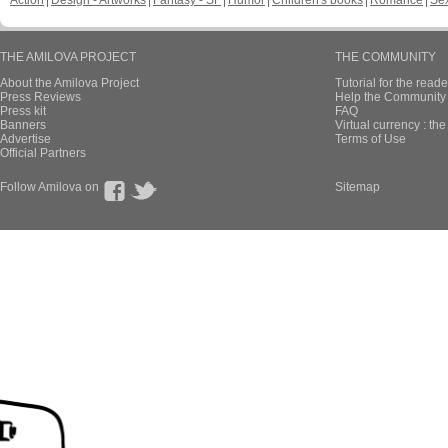
Action
Design - Artworks
Fantasy - SF
Humor
Children's books
Romance
Se
THE AMILOVA PROJECT
THE COMMUNITY
About the Amilova Project
Tutorial for the reade
Press Reviews
Help the Community 
Press kit
FAQ
Banners
Virtual currency : th
Advertise
Terms of Use
Official Partners
Follow Amilova on
Sitemap