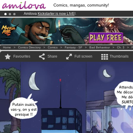
Comics, mangas, community!
Amilova
Kickstarter is now LIVE
!.
Premium membership from
3.95 euros
per month !
Get membership
Already 100000
members
and 1000
comics & mangas!
.
Home
>
Comics Directory
>
Comics
>
Fantasy - SF
>
Bad Behaviour
>
Ch. 3
>
P
Favourites
Share
Full screen
Thumbnails