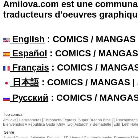
Amilova.com est une communauté
traducteurs d'oeuvres graphiqu
English
: COMICS / MANGAS
Español
: COMICS / MANGAS
Français
: COMICS / MANGA
日本語
: COMICS / MANGAS 
Русский
: COMICS / MANGA
Top comics
Amilova
Hemispheres
Chronoctis Express
Super Dragon Bros Z
Psychomant
Bienvenidos A República Gada
Only Two
Astaroth Y Bernadette
Edil
Leth Hat
Genre