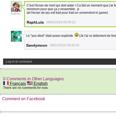
C'est l'écran de mort qui doit aider ! Ca fait un moment que j'ai
minimum pour que ça y ressemble. :p
7
(et l'écran de jeu est trait pour trait un screenshot in game)
Author
RaphLula
08/01/2018 09:39:15
Le "you died" était assez explicite.
(Je l'ai vu tellement de foi
52
Sandymoon
08/01/2018 09:46:53
Log-in to comment
0 Comments In Other Languages.
Français
English
There are no comments for now.
Comment on Facebook