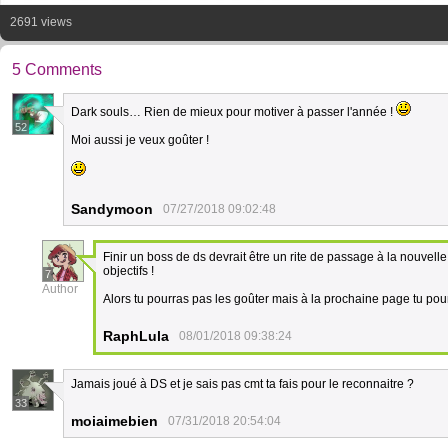
2691 views
5 Comments
Dark souls… Rien de mieux pour motiver à passer l'année !
52
Moi aussi je veux goûter !
Sandymoon
07/27/2018 09:02:48
Finir un boss de ds devrait être un rite de passage à la nouvell
objectifs !
7
Author
Alors tu pourras pas les goûter mais à la prochaine page tu pourr
RaphLula
08/01/2018 09:38:24
Jamais joué à DS et je sais pas cmt ta fais pour le reconnaitre ?
33
moiaimebien
07/31/2018 20:54:04