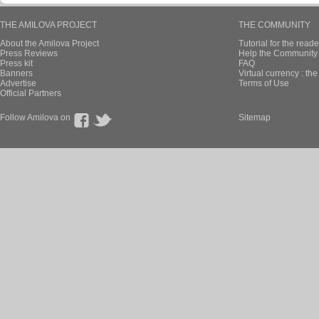
THE AMILOVA PROJECT
THE COMMUNITY
About the Amilova Project
Tutorial for the reade
Press Reviews
Help the Community 
Press kit
FAQ
Banners
Virtual currency : th
Advertise
Terms of Use
Official Partners
Follow Amilova on
Sitemap