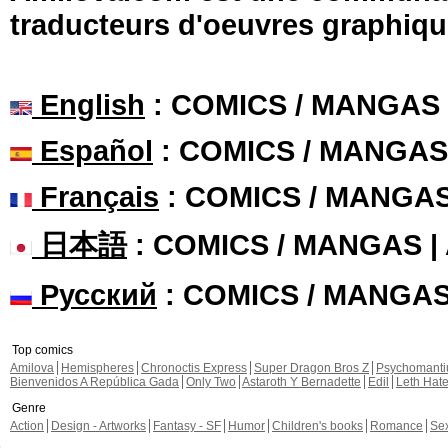
traducteurs d'oeuvres graphiqu
English
: COMICS / MANGAS
Español
: COMICS / MANGAS
Français
: COMICS / MANGA
日本語
: COMICS / MANGAS 
Русский
: COMICS / MANGA
Top comics
Amilova
Hemispheres
Chronoctis Express
Super Dragon Bros Z
Psychomant
Bienvenidos A República Gada
Only Two
Astaroth Y Bernadette
Edil
Leth Hat
Genre
Action
Design - Artworks
Fantasy - SF
Humor
Children's books
Romance
Se