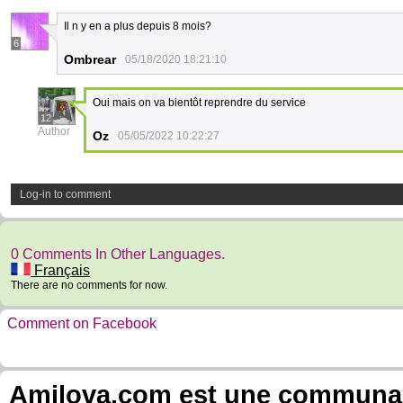
Il n y en a plus depuis 8 mois?
6
Ombrear
05/18/2020 18:21:10
Oui mais on va bientôt reprendre du service
12
Author
Oz
05/05/2022 10:22:27
Log-in to comment
0 Comments In Other Languages.
Français
There are no comments for now.
Comment on Facebook
Amilova.com est une communauté