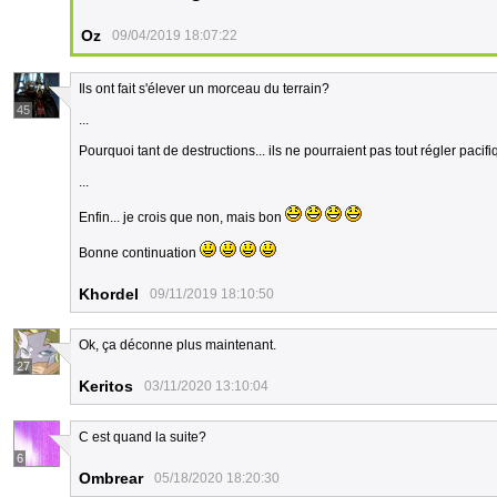
Oz
09/04/2019 18:07:22
Ils ont fait s'élever un morceau du terrain?
45
...
Pourquoi tant de destructions... ils ne pourraient pas tout régler paci
...
Enfin... je crois que non, mais bon
Bonne continuation
Khordel
09/11/2019 18:10:50
Ok, ça déconne plus maintenant.
27
Keritos
03/11/2020 13:10:04
C est quand la suite?
6
Ombrear
05/18/2020 18:20:30