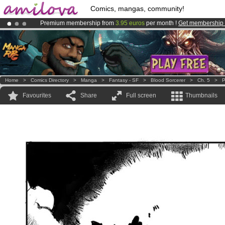
Comics, mangas, community!
Premium membership from
3.95 euros
per month !
Get membership
Already 100000
members
and 1000
comics & mangas!
.
Amilova
Kickstarter is now LIVE
!.
Home
>
Comics Directory
>
Manga
>
Fantasy - SF
>
Blood Sorcerer
>
Ch. 5
>
P
Favourites
Share
Full screen
Thumbnails