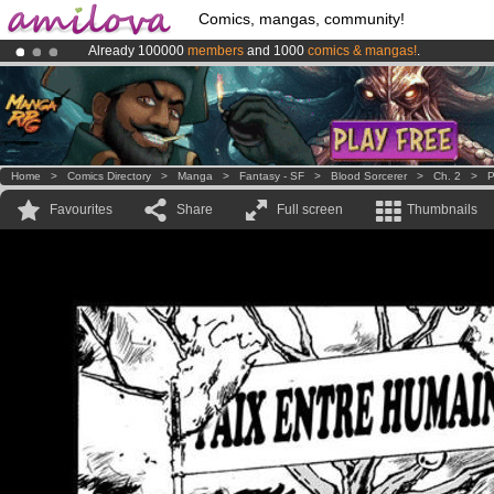
Comics, mangas, community!
Already 100000
members
and 1000
comics & mangas!
.
Amilova
Kickstarter is now LIVE
!.
Premium membership from
3.95 euros
per month !
Get membership
Home
>
Comics Directory
>
Manga
>
Fantasy - SF
>
Blood Sorcerer
>
Ch. 2
>
P
Favourites
Share
Full screen
Thumbnails