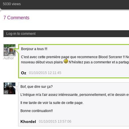
5030 views
7 Comments
Log-in to comment
Bonjour a tous !!!
12
C'est avec cette première page que recommence Blood Sorcerer !! 
Author
nouveau début vous plaira
N'hésitez pas a commenter et a partag
Oz
01/10/2015 12:11:45
Bof, que dire sur ça?
45
L'intrigue m'a l'air assez intéressante, personnellement, et le dessin 
Il me tarde de voir la suite de cette page.
Bonne continuation!!
Khordel
01/10/2015 13:57:06