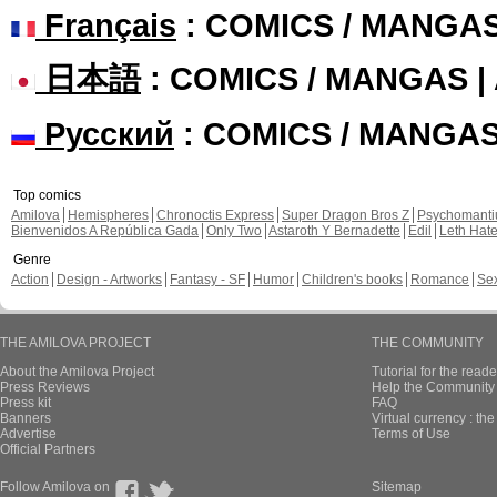
Français
: COMICS / MANGA
日本語
: COMICS / MANGAS 
Русский
: COMICS / MANGA
Top comics
Amilova
Hemispheres
Chronoctis Express
Super Dragon Bros Z
Psychomant
Bienvenidos A República Gada
Only Two
Astaroth Y Bernadette
Edil
Leth Hat
Genre
Action
Design - Artworks
Fantasy - SF
Humor
Children's books
Romance
Se
THE AMILOVA PROJECT
THE COMMUNITY
About the Amilova Project
Tutorial for the reade
Press Reviews
Help the Community 
Press kit
FAQ
Banners
Virtual currency : th
Advertise
Terms of Use
Official Partners
Follow Amilova on
Sitemap