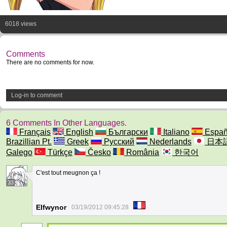
6018 views
Comments
There are no comments for now.
Log-in to comment
6 Comments In Other Languages.
Français
English
Български
Italiano
Españ
Brazillian Pt.
Greek
Русский
Nederlands
日本
Galego
Türkçe
Česko
România
한국어
C'est tout meugnon ça !
33
Elfwynor
03/19/2012 09:45:28