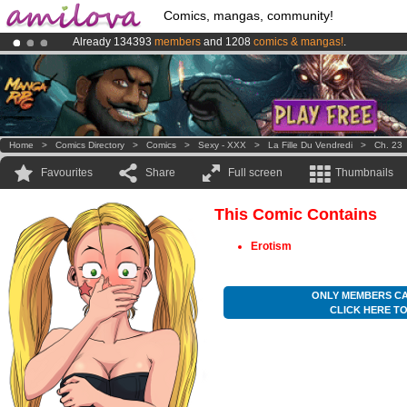
Comics, mangas, community!
Already 134393
members
and 1208
comics & mangas!
.
Amilova
Kickstarter is now LIVE
!.
Premium membership from
3.95 euros
per month !
Get membership
Home
>
Comics Directory
>
Comics
>
Sexy - XXX
>
La Fille Du Vendredi
>
Ch. 23
Favourites
Share
Full screen
Thumbnails
This Comic Contains
Erotism
ONLY MEMBERS CA
CLICK HERE T