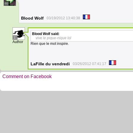
46
Blood Wolf
03/19/2012 13:40:38
Blood Wolf
said:
17
vive le pique-nique lol
Author
Rien que le mot inspire.
LaFille du vendredi
03/26/2012 07:41:17
Comment on Facebook