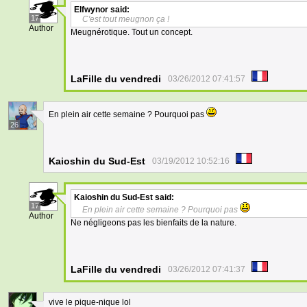
Elfwynor
said:
17
C'est tout meugnon ça !
Author
Meugnérotique. Tout un concept.
LaFille du vendredi
03/26/2012 07:41:57
En plein air cette semaine ? Pourquoi pas
26
Kaioshin du Sud-Est
03/19/2012 10:52:16
Kaioshin du Sud-Est
said:
17
En plein air cette semaine ? Pourquoi pas
Author
Ne négligeons pas les bienfaits de la nature.
LaFille du vendredi
03/26/2012 07:41:37
vive le pique-nique lol