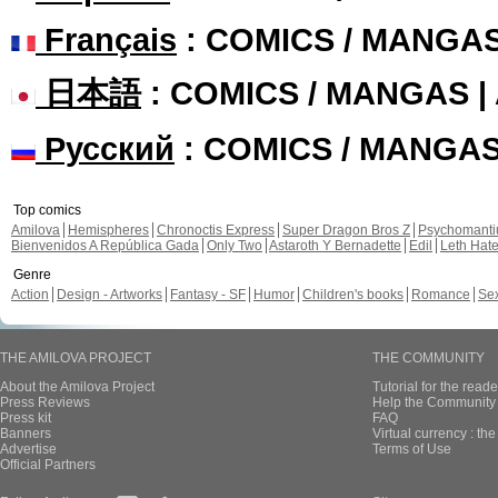
Français
: COMICS / MANGA
日本語
: COMICS / MANGAS 
Русский
: COMICS / MANGA
Top comics
Amilova
Hemispheres
Chronoctis Express
Super Dragon Bros Z
Psychomant
Bienvenidos A República Gada
Only Two
Astaroth Y Bernadette
Edil
Leth Hat
Genre
Action
Design - Artworks
Fantasy - SF
Humor
Children's books
Romance
Se
THE AMILOVA PROJECT
THE COMMUNITY
About the Amilova Project
Tutorial for the reade
Press Reviews
Help the Community 
Press kit
FAQ
Banners
Virtual currency : th
Advertise
Terms of Use
Official Partners