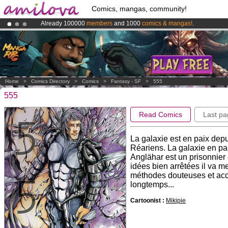
Comics, mangas, community!
Already 100000
members
and 1000
comics & mangas!
.
Premium membership from
3.95 euros
per month !
Get membership
Amilova
Kickstarter is now LIVE
!.
Home
>
Comics Directory
>
Comics
>
Fantasy - SF
>
555
555
Read Comics
Last pa
La galaxie est en paix dep
Réariens. La galaxie en paix
Anglähar est un prisonnier
idées bien arrêtées il va me
méthodes douteuses et acco
longtemps...
Cartoonist :
Mikipie