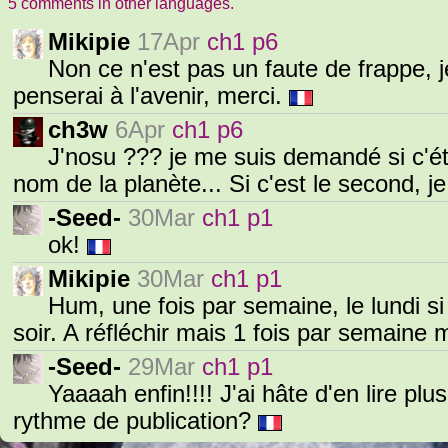
5 comments in other languages.
Mikipie
17Apr
ch1 p6
Non ce n'est pas un faute de frappe, 
penserai à l'avenir, merci.
ch3w
6Apr
ch1 p6
J'nosu ??? je me suis demandé si c'ét
nom de la planète... Si c'est le second, je
-Seed-
30Mar
ch1 p1
ok!
Mikipie
30Mar
ch1 p1
Hum, une fois par semaine, le lundi si
soir. A réfléchir mais 1 fois par semain
-Seed-
29Mar
ch1 p1
Yaaaah enfin!!!! J'ai hâte d'en lire plu
rythme de publication?