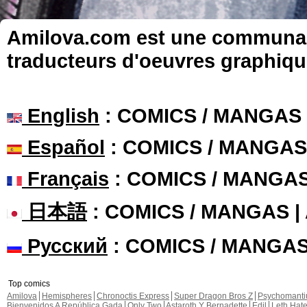
Amilova.com est une communauté
traducteurs d'oeuvres graphiqu
English
: COMICS / MANGAS
Español
: COMICS / MANGAS
Français
: COMICS / MANGA
日本語
: COMICS / MANGAS 
Русский
: COMICS / MANGA
Top comics
Amilova
Hemispheres
Chronoctis Express
Super Dragon Bros Z
Psychomant
Bienvenidos A República Gada
Only Two
Astaroth Y Bernadette
Edil
Leth Hat