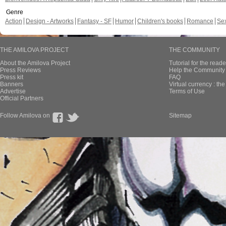
Genre
Action
Design - Artworks
Fantasy - SF
Humor
Children's books
Romance
Se
THE AMILOVA PROJECT
THE COMMUNITY
About the Amilova Project
Tutorial for the reade
Press Reviews
Help the Community 
Press kit
FAQ
Banners
Virtual currency : th
Advertise
Terms of Use
Official Partners
Follow Amilova on
Sitemap