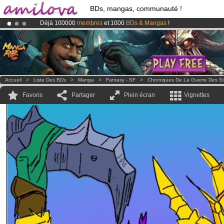
BDs, mangas, communauté !
Déjà 100000
membres
et 1000
BDs & Mangas
!
Abonnement premium: à partir de
3.95 euros
par mois !
Clique ici p
Le
Kickstarter Amilova est désormais lancé
!.
Accueil
>
Liste Des BDs
>
Manga
>
Fantasy - SF
>
Chroniques De La Guerre Des Si
Favoris
Partager
Plein écran
Vignettes