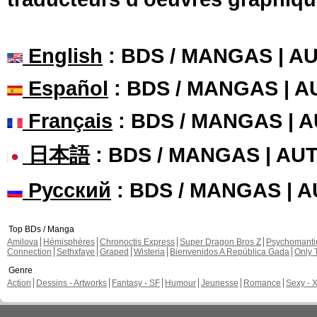
English
: BDS / MANGAS | 
Español
: BDS / MANGAS | 
Français
: BDS / MANGAS | 
日本語
: BDS / MANGAS | A
Русский
: BDS / MANGAS | 
Top BDs / Manga
Amilova
Hémisphères
Chronoctis Express
Super Dragon Bros Z
Psychomant
Connection
Sethxfaye
Graped
Wisteria
Bienvenidos A República Gada
Only 
Genre
Action
Dessins - Artworks
Fantasy - SF
Humour
Jeunesse
Romance
Sexy - 