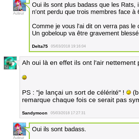
Oui ils sont plus badass que les Rats, i
47
n'ont perdu que trois membres face à 
Auteur
Comme je vous l'ai dit on verra pas le
Un gobeloup va être gravement blessé. 
Delta75
05/03/2018 19:16:04
Ah oui là en effet ils ont l'air nettemen
52
PS : "je lançai un sort de célérité" !
(b
remarque chaque fois ce serait pas s
Sandymoon
05/03/2018 17:27:31
Oui ils sont badass.
47
Auteur