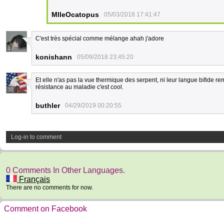
MlleOcatopus
05/03/2018 17:41:47
C'est très spécial comme mélange ahah j'adore
1
konishann
05/09/2018 23:45:20
Et elle n'as pas la vue thermique des serpent, ni leur langue bifide 
résistance au maladie c'est cool.
38
buthler
04/29/2019 00:20:55
Log-in to comment
0 Comments In Other Languages.
Français
There are no comments for now.
Comment on Facebook