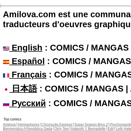
Amilova.com est une communauté
traducteurs d'oeuvres graphiqu
English
: COMICS / MANGAS
Español
: COMICS / MANGAS
Français
: COMICS / MANGA
日本語
: COMICS / MANGAS 
Русский
: COMICS / MANGA
Top comics
Amilova
Hemispheres
Chronoctis Express
Super Dragon Bros Z
Psychomant
Bienvenidos A República Gada
Only Two
Astaroth Y Bernadette
Edil
Leth Hat