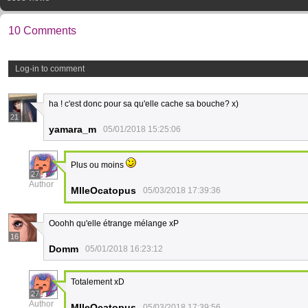
10 Comments
Log-in to comment
ha ! c'est donc pour sa qu'elle cache sa bouche? x)
21
yamara_m
05/01/2018 15:25:06
Plus ou moins
27
Author
MlleOcatopus
05/03/2018 17:39:36
Ooohh qu'elle étrange mélange xP
16
Domm
05/01/2018 16:23:12
Totalement xD
27
Author
MlleOcatopus
05/03/2018 17:39:56