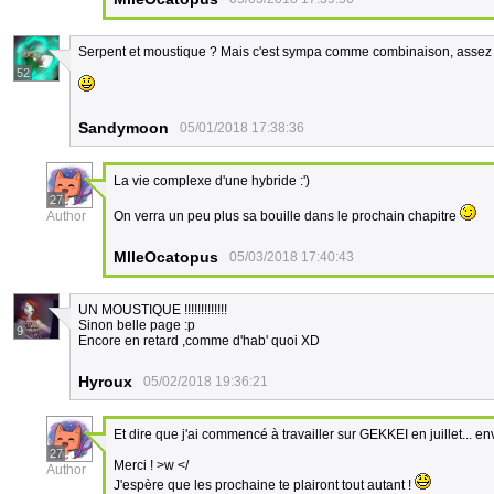
Serpent et moustique ? Mais c'est sympa comme combinaison, assez 
52
Sandymoon
05/01/2018 17:38:36
La vie complexe d'une hybride :')
27
Author
On verra un peu plus sa bouille dans le prochain chapitre
MlleOcatopus
05/03/2018 17:40:43
UN MOUSTIQUE !!!!!!!!!!!!!
Sinon belle page :p
9
Encore en retard ,comme d'hab' quoi XD
Hyroux
05/02/2018 19:36:21
Et dire que j'ai commencé à travailler sur GEKKEI en juillet... 
27
Merci ! >w </
Author
J'espère que les prochaine te plairont tout autant !