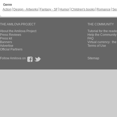
Genre
Action
Design - Artworks
Fantasy - SF
Humor
Children's books
Romance
Se
THE AMILOVA PROJECT
THE COMMUNITY
About the Amilova Project
Tutorial for the reade
Press Reviews
Help the Community 
Press kit
FAQ
Banners
Virtual currency : th
Advertise
Terms of Use
Official Partners
Follow Amilova on
Sitemap