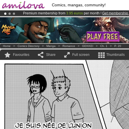
Comics, mangas, community!
Premium membership from
3.95 euros
per month !
Get membership
Amilova
Kickstarter is now LIVE
!.
Already 100000
members
and 1000
comics & mangas!
.
Home
>
Comics Directory
>
Manga
>
Romance
>
GEKKEI
>
Ch. 1
>
P. 20
Favourites
Share
Full screen
Thumbnails