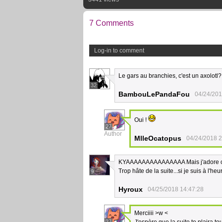
7 Comments
Log-in to comment
Le gars au branchies, c'est un axolotl?
32
BambouLePandaFou
04/24/201
Oui !
27
Author
MlleOcatopus
04/24/2018 2
KYAAAAAAAAAAAAAAA Mais j'adore ce
Trop hâte de la suite...si je suis à l'he
9
Hyroux
04/25/2018 14:47:28
Merciiii >w <
27