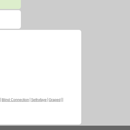
Blind Connection
Sethxfaye
Graped