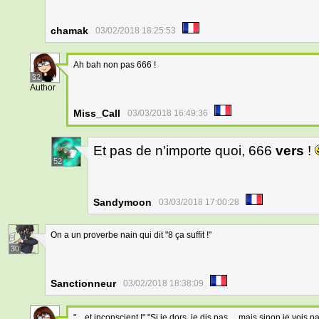
chamak
03/02/2018 18:25:53
Ah bah non pas 666 !
32
Author
Miss_Call
03/03/2018 16:49:36
Et pas de n'importe quoi, 666
vers
!
52
Sandymoon
03/03/2018 17:00:28
On a un proverbe nain qui dit "8 ça suffit !"
30
Sanctionneur
03/02/2018 18:38:09
"... et inconscient !" "Si je dors, je dis pas… mais sinon je vois pa