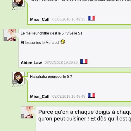
32
Author
Miss_Call
03/03/2018 16:49:25
Le meilleur chiffre c'est le 5 ! Vive le 5 !
2
Et les sorties le Mercredi
Aiden Law
03/02/2018 19:29:35
Hahahaha pourquoi le 5 ?
32
Author
Miss_Call
03/03/2018 16:48:48
Parce qu'on a chaque doigts à chaqu
2
qu'on peut cuisiner ! Et dès qu'il est 