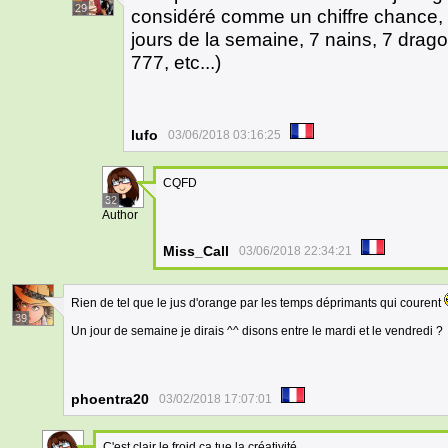
29
considéré comme un chiffre chance, 
jours de la semaine, 7 nains, 7 drago
777, etc...)
lufo
03/06/2018 03:16:25
CQFD
32
Author
Miss_Call
03/06/2018 22:34:21
Rien de tel que le jus d'orange par les temps déprimants qui courent
39
Un jour de semaine je dirais ^^ disons entre le mardi et le vendredi ?
phoentra20
03/02/2018 17:07:01
C'est clair le froid ça tue la créativité