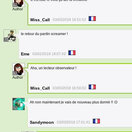
32
Author
Miss_Call
03/03/2018 16:51:52
le retour du pantin screamer !
23
Eme
03/02/2018 18:07:43
Aha, un lecteur observateur !
32
Author
Miss_Call
03/03/2018 16:50:02
Ah non maintenant je vais de nouveau plus dormir !! :O
52
Sandymoon
03/03/2018 17:01:41