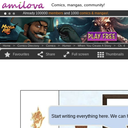
Comics, mangas, community!
Already 100000
members
and 1000
comics & mangas!
.
Premium membership from
3.95 euros
per month !
Get membership
Amilova
Kickstarter is now LIVE
!.
Home
>
Comics Directory
>
Comics
>
Humor
>
When You Create A Story
>
Ch. 4
Favourites
Share
Full screen
Thumbnails
Start writing everything here. We can 