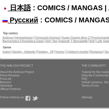
日本語
: COMICS / MANGAS 
Русский
: COMICS / MANGA
Top comics
Amilova
Hemispheres
Chronoctis Express
Super Dragon Bros Z
Psychomant
Bienvenidos A República Gada
Only Two
Astaroth Y Bernadette
Edil
Leth Hat
Genre
Action
Design - Artworks
Fantasy - SF
Humor
Children's books
Romance
Se
THE AMILOVA PROJECT
THE COMMUNITY
About the Amilova Project
Tutorial for the reade
Press Reviews
Help the Community 
Press kit
FAQ
Banners
Virtual currency : th
Advertise
Terms of Use
Official Partners
Follow Amilova on
Sitemap