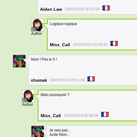
Aiden Law
03/03/2018 20:20:54
Logique logique
32
Author
Miss_Call
03/04/2018 00:08:45
Nion ! Pas le 5 !
4
chamak
03/03/2018 19:51:09
Mais pourquoiii ?
32
Author
Miss_Call
03/04/2018 00:08:56
Je sais pas...
Juste Nion...
4