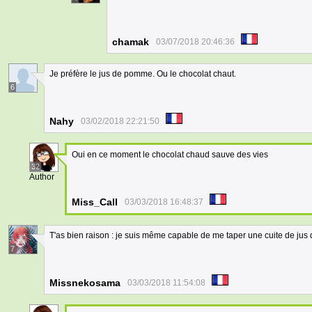
chamak
03/07/2018 20:46:36
Je préfère le jus de pomme. Ou le chocolat chaut.
6
Nahy
03/02/2018 22:21:50
Oui en ce moment le chocolat chaud sauve des vies
32
Author
Miss_Call
03/03/2018 16:48:37
T'as bien raison : je suis même capable de me taper une cuite de jus
7
Missnekosama
03/03/2018 11:54:08