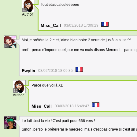
Tout était calculéééééé
32
Author
Miss_Call
03/03/2018 17:09:29
Moi je préfère le 2 ~ et j'aime bien boire 2 verre de jus à la suite ^^
28
bref... perso n'importe quel jour me va mais disons Mercredi... parce q
Ewylia
03/02/2018 18:09:35
Parce que voilà XD
32
Author
Miss_Call
03/03/2018 16:49:47
Le lait c'est la vie ! C'est parti pour 666 vers !
4
Sinon, perso je préfèrerai le mercredi mais c'est pas grave si c'est un a