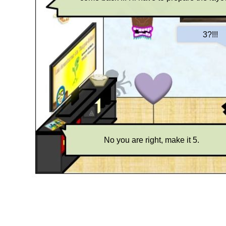
3?!!!
No you are right, make it 5.