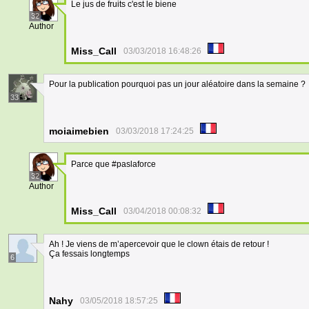
Le jus de fruits c'est le biene
32
Author
Miss_Call
03/03/2018 16:48:26
Pour la publication pourquoi pas un jour aléatoire dans la semaine ?
33
moiaimebien
03/03/2018 17:24:25
Parce que #paslaforce
32
Author
Miss_Call
03/04/2018 00:08:32
Ah ! Je viens de m’apercevoir que le clown étais de retour !
Ça fessais longtemps
6
Nahy
03/05/2018 18:57:25