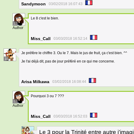
Sandymoon
03/02/2018 16:07:43
Le 8 c'est le bien.
32
Author
Miss_Call
03/03/2018 16:52:14
Je préfère le chiffre 3. Ou le 7. Mais le jus de fruit, ça c'est bien. ^^
18
Je l'ai déjà dit, pas de jour préféré en ce qui me concerne.
Arisa Milkawa
03/02/2018 16:08:44
Pourquoi 3 ou 7 ???
32
Author
Miss_Call
03/03/2018 16:52:03
Le 3 pour la Trinité entre autre j'ima