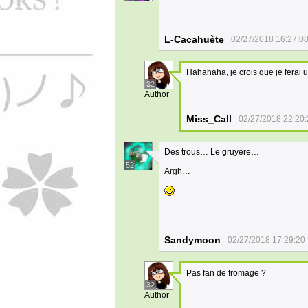
L-Cacahuète
02/27/2018 16:27:0
Hahahaha, je crois que je ferai 
32
Author
Miss_Call
02/27/2018 22:20
Des trous… Le gruyère…
52
Argh…
Sandymoon
02/27/2018 17:29:20
Pas fan de fromage ?
32
Author