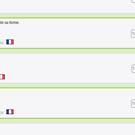
 de sa forme.
T
:49
T
T
:38