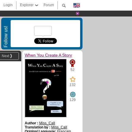
Login
Explorer
Forum
Follow us!
When You Create A Story
Next
52
132
129
Author :
Miss_Call
Translation by :
Miss_Call
Original Language:
Français