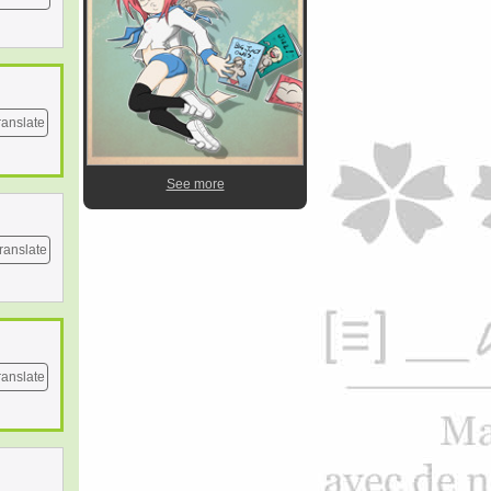
ranslate
See more
ranslate
ranslate