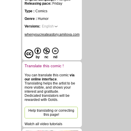
Releasing pace:
Friday
Type :
Comics
Genre :
Humor
Versions:
English
whenyoucreateastory.amilova.com
by
nc
nd
Translate this comic !
You can translate this comic
via
our online interface
.
Translating helps the artist to be
more visible, and shows your
interest and gratitude.
Dedicated translators will be
rewarded with Golds.
Help translating or correcting
this page!
Watch all video tutorials