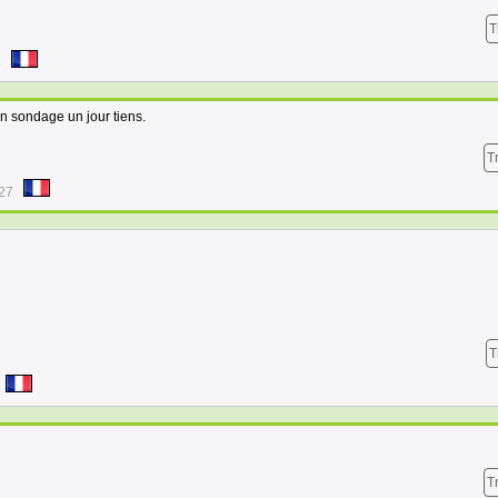
T
8
un sondage un jour tiens.
T
:27
T
T