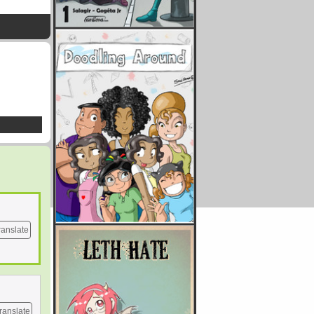
ranslate
ranslate