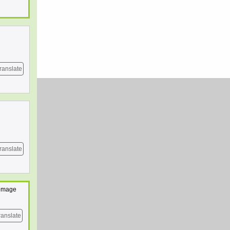
ranslate
ranslate
romage
ranslate