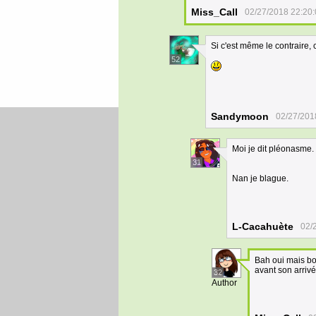
Miss_Call
02/27/2018 22:20
Si c'est même le contraire, 
52
Sandymoon
02/27/201
Moi je dit pléonasme.
31
Nan je blague.
L-Cacahuète
02/
Bah oui mais bo
avant son arrivé
32
Author