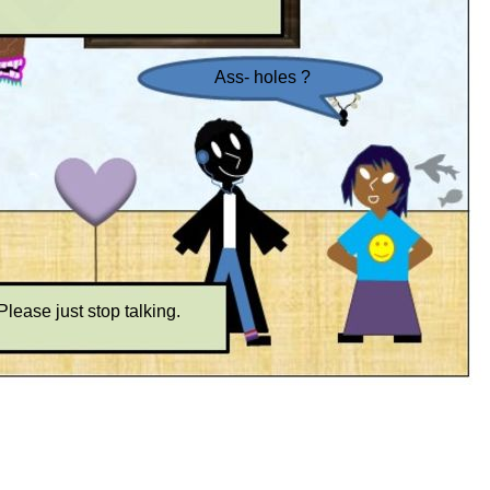
Ass- holes ?
Please just stop talking.