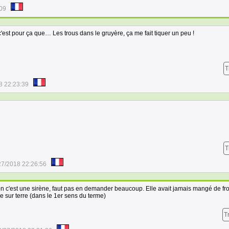
:09
c'est pour ça que… Les trous dans le gruyère, ça me fait tiquer un peu !
T
8 22:23:39
T
27/2018 22:26:56
n c'est une sirène, faut pas en demander beaucoup. Elle avait jamais mangé de f
e sur terre (dans le 1er sens du terme)
T