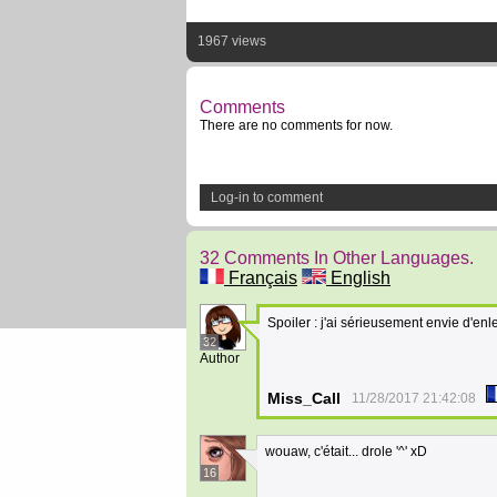
1967 views
Comments
There are no comments for now.
Log-in to comment
32 Comments In Other Languages.
Français
English
Spoiler : j'ai sérieusement envie d'e
32
Author
Miss_Call
11/28/2017 21:42:08
wouaw, c'était... drole '^' xD
16