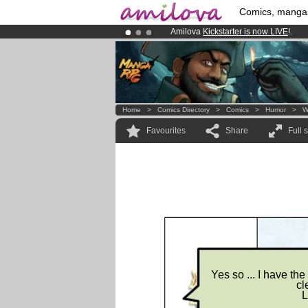
Comics, manga
Amilova
Kickstarter is now LIVE
!.
Premium membership from
3.95 eur
Already 100000
members
and 1000
Home
>
Comics Directory
>
Comics
>
Humor
>
W
Favourites
Share
Full 
Yes so ... I have th
cl
L