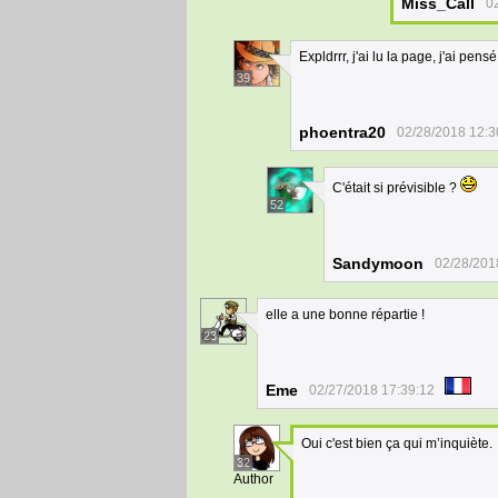
Miss_Call
0
Expldrrr, j'ai lu la page, j'ai pen
39
phoentra20
02/28/2018 12:3
C'était si prévisible ?
52
Sandymoon
02/28/201
elle a une bonne répartie !
23
Eme
02/27/2018 17:39:12
Oui c'est bien ça qui m’inquiète.
32
Author