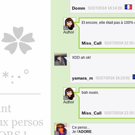
Domm
02/27/2018 16:14:20
Et encore, elle était pas à 100%
32
Author
Miss_Call
02/27/2018 22:20
XDD ah ok!
21
yamara_m
02/27/2018 16:23:02
bah ouais.
32
Author
Miss_Call
02/27/2018 22:20
Ce perso...
Je l'
ADORE
.
31