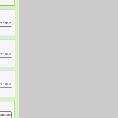
ranslate
ranslate
ranslate
ranslate