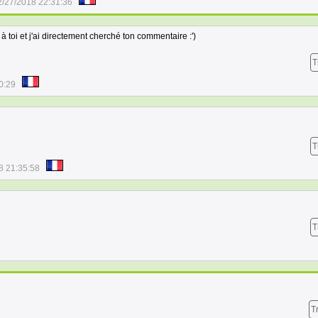
2/27/2018 22:31:36
sé à toi et j'ai directement cherché ton commentaire :')
T
0:29
T
8 21:35:58
T
T