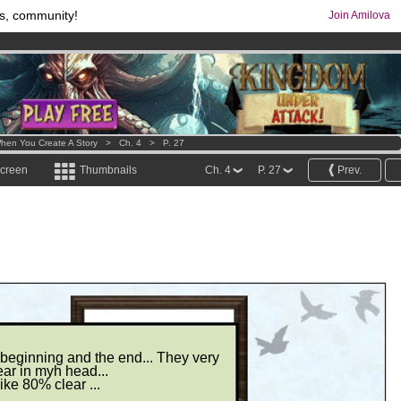
s, community!
Join Amilova
os
per month !
Get membership now
comics & mangas!
.
hen You Create A Story
>
Ch. 4
>
P. 27
screen
Thumbnails
Ch. 4
P. 27
Prev.
e beginning and the end... They very
ear in myh head...
ike 80% clear ...