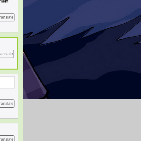
mment
ranslate
ranslate
ranslate
ranslate