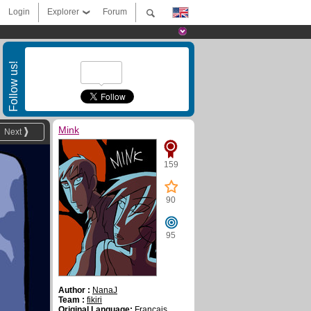
Login
Explorer
Forum
Follow us!
Mink
Next
159
90
95
Author :
NanaJ
Team :
fikiri
Original Language:
Français