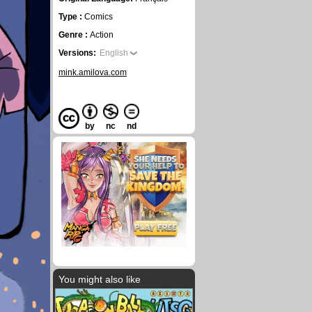
Type :
Comics
Genre :
Action
Versions:
English
mink.amilova.com
by
nc
nd
You might also like