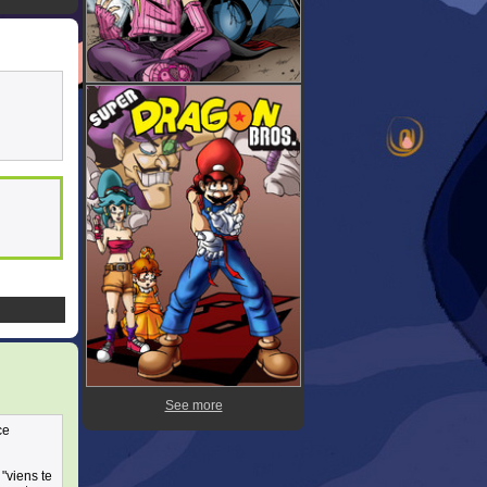
See more
ce
 "viens te