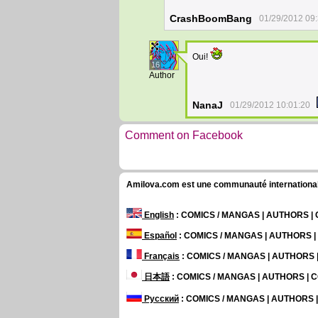
CrashBoomBang
01/29/2012 09
Oui!
16
Author
NanaJ
01/29/2012 10:01:20
Comment on Facebook
Amilova.com est une communauté internationale 
English
: COMICS / MANGAS | AUTHORS 
Español
: COMICS / MANGAS | AUTHORS 
Français
: COMICS / MANGAS | AUTHORS
日本語
: COMICS / MANGAS | AUTHORS |
Русский
: COMICS / MANGAS | AUTHORS