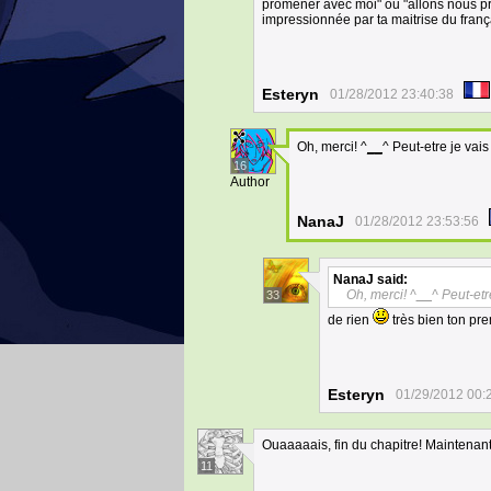
promener avec moi" ou "allons nous pr
impressionnée par ta maitrise du frança
Esteryn
01/28/2012 23:40:38
Oh, merci! ^
__
^ Peut-etre je vai
16
Author
NanaJ
01/28/2012 23:53:56
NanaJ
said:
Oh, merci! ^
__
^ Peut-etr
33
de rien
très bien ton pre
Esteryn
01/29/2012 00:
Ouaaaaais, fin du chapitre! Maintenant q
11