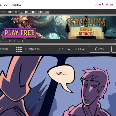
s, community!
Join Amilova
os
per month !
Get membership now
comics & mangas!
.
ink
>
Ch. 1
>
P. 41
screen
Thumbnails
Ch. 1
P. 41
Prev.