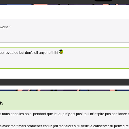
world ?
 be revealed but don't tell anyone! hihi
is
ous dans les bois, pendant que le loup n'y est pas" :p il m'inspire pas confiance 
s avec moi" mais promener est un joli mot alors si tu veux le conserver, tu peux dire