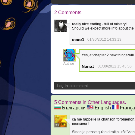
2 Comments
really nice ending - full of mistery!
Should we expect more info about the 
6
ceco1
01/30/2012 14:33:13
Yes, at chapter 2 new things will
16
Author
NanaJ
01/30/2012 15:43:56
Log-in to comment
5 Comments In Other Languages.
Български
English
França
ça me rappelle la chanson "promenons n
monsieur !
33
Sinon je pense qu'on dirait plutôt "vien