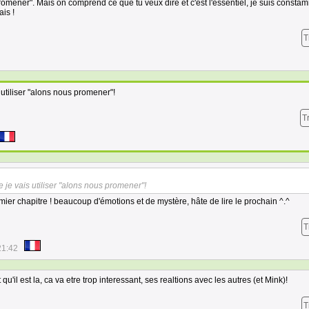
omener". Mais on comprend ce que tu veux dire et c'est l'essentiel, je suis consta
is !
T
s utiliser "alons nous promener"!
T
e je vais utiliser "alons nous promener"!
mier chapitre ! beaucoup d'émotions et de mystère, hâte de lire le prochain ^.^
T
21:42
u'il est la, ca va etre trop interessant, ses realtions avec les autres (et Mink)!
T