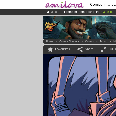
Comics, manga
Premium membership from
3.95 eur
Amilova
Kickstarter is now LIVE
!.
Already 100000
members
and 1000
Home
>
Comics Directory
>
Comics
>
Action
>
M
Favourites
Share
Full 