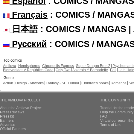
Español
: COMICS / MANGAS
Français
: COMICS / MANGA
日本語
: COMICS / MANGAS 
Русский
: COMICS / MANGA
Top comics
Amilova
Hemispheres
Chronoctis Express
Super Dragon Bros Z
Psychomant
Bienvenidos A República Gada
Only Two
Astaroth Y Bernadette
Edil
Leth Hat
Genre
Action
Design - Artworks
Fantasy - SF
Humor
Children's books
Romance
Se
THE AMILOVA PROJECT
THE COMMUNITY
About the Amilova Project
Tutorial for the reade
Press Reviews
Help the Community 
Press kit
FAQ
Banners
Virtual currency : th
Advertise
Terms of Use
Official Partners