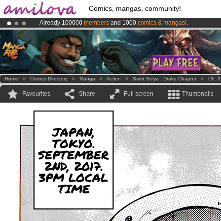
Comics, mangas, community!
Already 100000
members
and 1000
comics & mangas!
.
Premium membership from
3.95 euros
per month !
Get membership
Amilova
Kickstarter is now LIVE
!.
Home
>
Comics Directory
>
Manga
>
Action
>
Saint Seiya : Drake Chapter
>
Ch. 3
Favourites
Share
Full screen
Thumbnails
JAPAN,
TOKYO.
SEPTEMBER
2ND, 2017.
3PM LOCAL
TIME