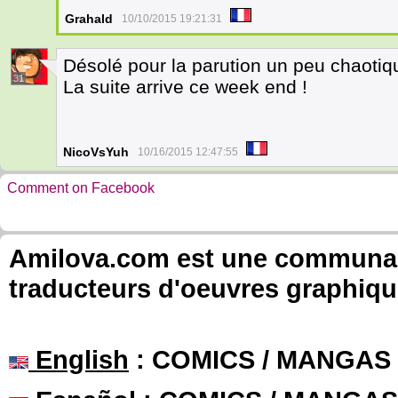
Grahald
10/10/2015 19:21:31
Désolé pour la parution un peu chaotiq
31
La suite arrive ce week end !
NicoVsYuh
10/16/2015 12:47:55
Comment on Facebook
Amilova.com est une communauté
traducteurs d'oeuvres graphiqu
English
: COMICS / MANGAS