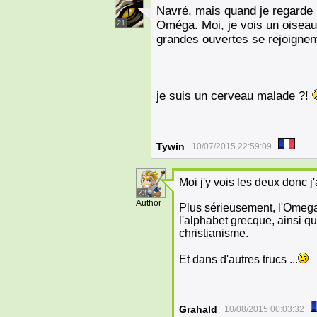
Navré, mais quand je regarde l
21
Oméga. Moi, je vois un oiseau d
grandes ouvertes se rejoignen
je suis un cerveau malade ?!
Tywin
10/07/2015 22:59:09
Moi j'y vois les deux donc j
23
Author
Plus sérieusement, l'Omega 
l'alphabet grecque, ainsi q
christianisme.
Et dans d'autres trucs ...
Grahald
10/08/2015 00:03:32