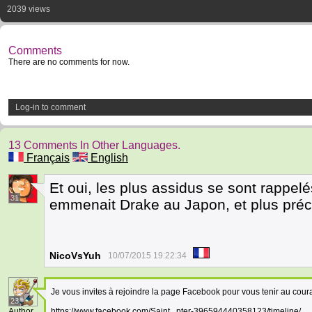
2039 views
Comments
There are no comments for now.
Log-in to comment
13 Comments In Other Languages.
Français
English
Et oui, les plus assidus se sont rappel
31
emmenait Drake au Japon, et plus préc
NicoVsYuh
10/07/2015 19:22:34
Je vous invites à rejoindre la page Facebook pour vous tenir au cour
23
Author
https://www.facebook.com/Saint...pter-396594440358123/timeline/