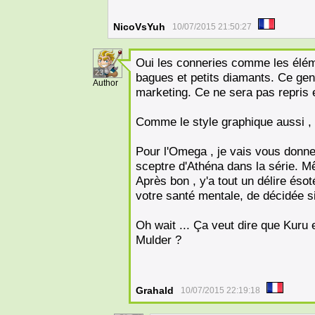
NicoVsYuh
10/07/2015 21:50:27
Oui les conneries comme les élé
23
bagues et petits diamants. Ce genr
Author
marketing. Ce ne sera pas repris e
Comme le style graphique aussi ,
Pour l'Omega , je vais vous donne
sceptre d'Athéna dans la série. M
Après bon , y'a tout un délire ésot
votre santé mentale, de décidée si
Oh wait ... Ça veut dire que Kuru e
Mulder ?
Grahald
10/07/2015 22:19:18