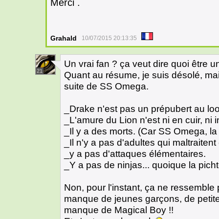
Merci .
Grahald
10/07/2015 20:13:35
Un vrai fan ? ça veut dire quoi être un
21
Quant au résume, je suis désolé, ma
suite de SS Omega.
_Drake n'est pas un prépubert au lo
_L'amure du Lion n'est ni en cuir, ni
_Il y a des morts. (Car SS Omega, la m
_Il n'y a pas d'adultes qui maltraitent
_y a pas d'attaques élémentaires.
_Y a pas de ninjas... quoique la picht
Non, pour l'instant, ça ne ressembl
manque de jeunes garçons, de petites f
manque de Magical Boy !!