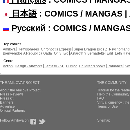
日本語
: COMICS / MANGAS 
Русский
: COMICS / MANGA
Top comics
Amilova
Hemispheres
Chronoctis Express
Super Dragon Bros Z
Psychomant
Bienvenidos A República Gada
Only Two
Astaroth Y Bernadette
Edil
Leth Hat
Genre
Action
Design - Artworks
Fantasy - SF
Humor
Children's books
Romance
Se
THE AMILOVA PROJECT
THE COMMUNITY
About the Amilova Project
Tutorial for the reade
Press Reviews
Help the Community 
Press kit
FAQ
Banners
Virtual currency : th
Advertise
Terms of Use
Official Partners
Follow Amilova on
Sitemap