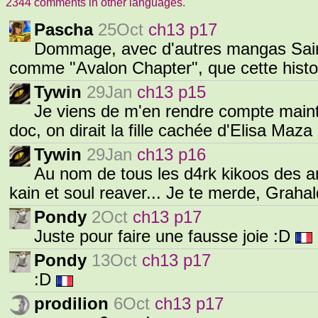
2344 comments in other languages.
Pascha
25Oct
ch13 p17
Dommage, avec d'autres mangas Saint
comme "Avalon Chapter", que cette histo
Tywin
29Jan
ch13 p15
Je viens de m'en rendre compte main
doc, on dirait la fille cachée d'Elisa Ma
Tywin
29Jan
ch13 p16
Au nom de tous les d4rk kikoos des a
kain et soul reaver... Je te merde, Grahal
Pondy
2Oct
ch13 p17
Juste pour faire une fausse joie :D
Pondy
13Oct
ch13 p17
:D
prodilion
6Oct
ch13 p17