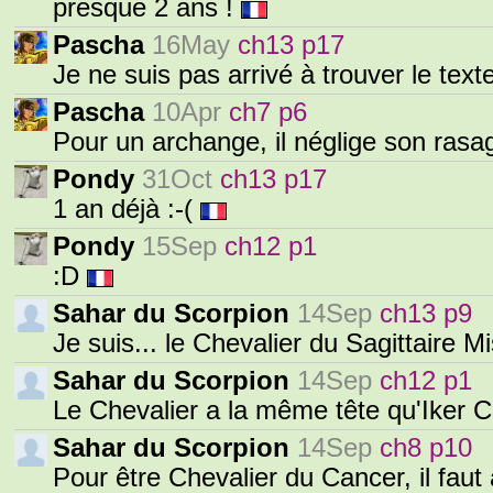
presque 2 ans !
Pascha
16May
ch13 p17
Je ne suis pas arrivé à trouver le texte
Pascha
10Apr
ch7 p6
Pour un archange, il néglige son rasa
Pondy
31Oct
ch13 p17
1 an déjà :-(
Pondy
15Sep
ch12 p1
:D
Sahar du Scorpion
14Sep
ch13 p9
Je suis... le Chevalier du Sagittaire M
Sahar du Scorpion
14Sep
ch12 p1
Le Chevalier a la même tête qu'Iker Ca
Sahar du Scorpion
14Sep
ch8 p10
Pour être Chevalier du Cancer, il faut