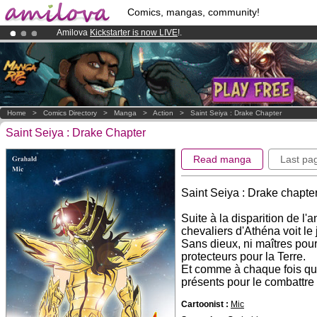
Comics, mangas, community!
Amilova
Kickstarter is now LIVE
!.
Premium membership from
3.95 euros
per month !
Get membership
Already 134393
members
and 1208
comics & mangas!
.
Home
>
Comics Directory
>
Manga
>
Action
>
Saint Seiya : Drake Chapter
Saint Seiya : Drake Chapter
Read manga
Last pa
Saint Seiya : Drake chapte
Suite à la disparition de l
chevaliers d'Athéna voit le 
Sans dieux, ni maîtres pour
protecteurs pour la Terre.
Et comme à chaque fois que 
présents pour le combattre 
Cartoonist :
Mic