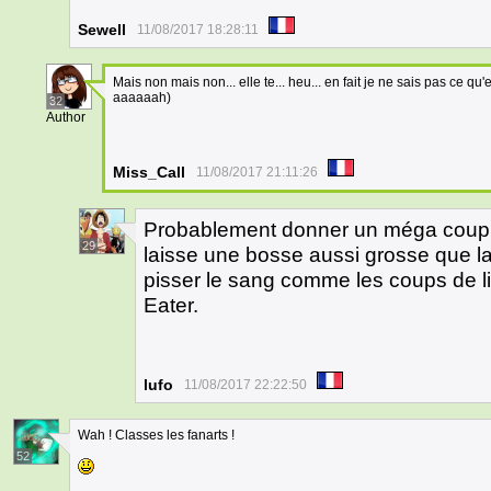
Sewell
11/08/2017 18:28:11
Mais non mais non... elle te... heu... en fait je ne sais pas ce qu
aaaaaah)
32
Author
Miss_Call
11/08/2017 21:11:26
Probablement donner un méga coup d
29
laisse une bosse aussi grosse que la t
pisser le sang comme les coups de li
Eater.
lufo
11/08/2017 22:22:50
Wah ! Classes les fanarts !
52