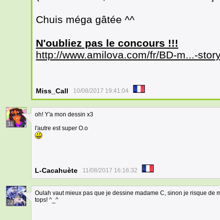
Chuis méga gâtée ^^
N'oubliez pas le concours !!!
http://www.amilova.com/fr/BD-m...-stor
Miss_Call
10/08/2017 19:41:04
oh! Y'a mon dessin x3
31
l'autre est super O.o
L-Cacahuète
11/08/2017 16:16:32
Oulah vaut mieux pas que je dessine madame C, sinon je risque de mou
tops! ^_^
22