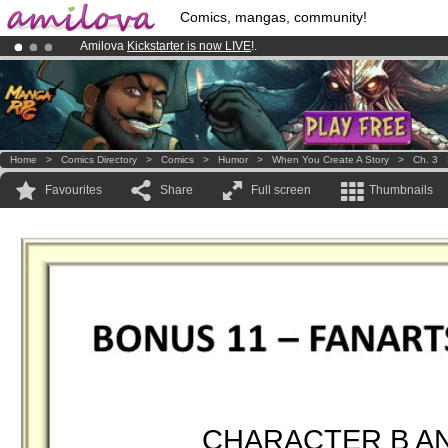
Comics, mangas, community!
Amilova
Kickstarter is now LIVE
!.
Premium membership from
3.95 euros
per month !
Get membership
Already 100000
members
and 1000
comics & mangas!
.
Home
>
Comics Directory
>
Comics
>
Humor
>
When You Create A Story
>
Ch. 3
Favourites
Share
Full screen
Thumbnails
CHARACTER B A