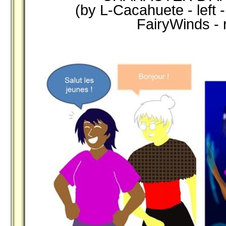
(by L-Cacahuete - left -
FairyWinds - r