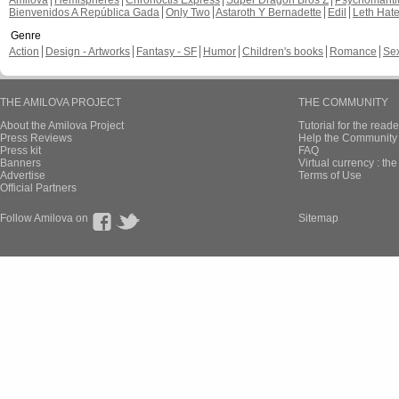
Amilova
Hemispheres
Chronoctis Express
Super Dragon Bros Z
Psychomant
Bienvenidos A República Gada
Only Two
Astaroth Y Bernadette
Edil
Leth Hat
Genre
Action
Design - Artworks
Fantasy - SF
Humor
Children's books
Romance
Se
THE AMILOVA PROJECT
THE COMMUNITY
About the Amilova Project
Tutorial for the reade
Press Reviews
Help the Community 
Press kit
FAQ
Banners
Virtual currency : th
Advertise
Terms of Use
Official Partners
Follow Amilova on
Sitemap