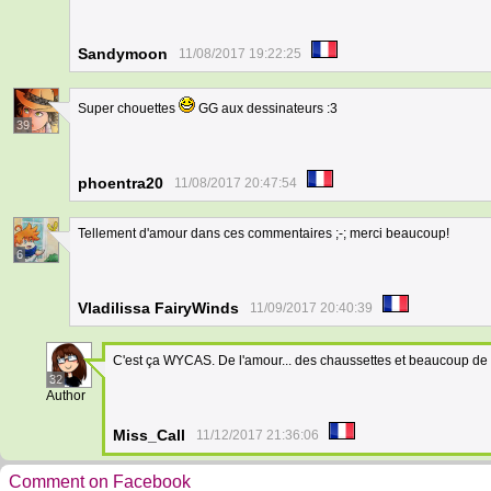
Sandymoon
11/08/2017 19:22:25
Super chouettes
GG aux dessinateurs :3
39
phoentra20
11/08/2017 20:47:54
Tellement d'amour dans ces commentaires ;-; merci beaucoup!
6
Vladilissa FairyWinds
11/09/2017 20:40:39
C'est ça WYCAS. De l'amour... des chaussettes et beaucoup d
32
Author
Miss_Call
11/12/2017 21:36:06
Comment on Facebook