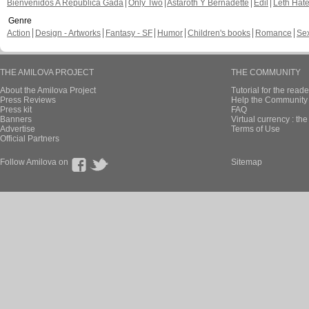
Bienvenidos A República Gada
Only Two
Astaroth Y Bernadette
Edil
Leth Hat
Genre
Action
Design - Artworks
Fantasy - SF
Humor
Children's books
Romance
Se
THE AMILOVA PROJECT
THE COMMUNITY
About the Amilova Project
Tutorial for the reade
Press Reviews
Help the Community 
Press kit
FAQ
Banners
Virtual currency : th
Advertise
Terms of Use
Official Partners
Follow Amilova on
Sitemap