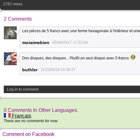
2762 views
2 Comments
Les pièces de 5 francs avec une forme hexagonale à l'intérieur et un
33
moiaimebien
05/04/2017 17:23:30
Des disques, des disques... Plutôt un seul disque avec 5 francs.
38
buthler
11/23/2019 10:39:27
Log-in to comment
0 Comments In Other Languages.
Français
There are no comments for now.
Comment on Facebook