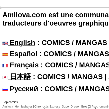
Amilova.com est une communauté
traducteurs d'oeuvres graphiqu
English
: COMICS / MANGAS
Español
: COMICS / MANGAS
Français
: COMICS / MANGA
日本語
: COMICS / MANGAS 
Русский
: COMICS / MANGA
Top comics
Amilova
Hemispheres
Chronoctis Express
Super Dragon Bros Z
Psychomant