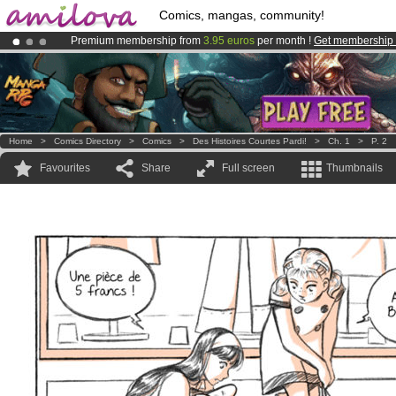
Comics, mangas, community!
Premium membership from
3.95 euros
per month !
Get membership
Amilova
Kickstarter is now LIVE
!.
Already 134393
members
and 1208
comics & mangas!
.
Home
>
Comics Directory
>
Comics
>
Des Histoires Courtes Pardi!
>
Ch. 1
>
P. 2
Favourites
Share
Full screen
Thumbnails