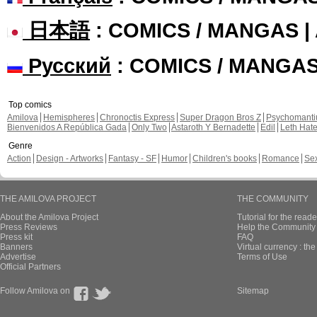
日本語
: COMICS / MANGAS 
Русский
: COMICS / MANGA
Top comics
Amilova
Hemispheres
Chronoctis Express
Super Dragon Bros Z
Psychomant
Bienvenidos A República Gada
Only Two
Astaroth Y Bernadette
Edil
Leth Hat
Genre
Action
Design - Artworks
Fantasy - SF
Humor
Children's books
Romance
Se
THE AMILOVA PROJECT
THE COMMUNITY
About the Amilova Project
Tutorial for the reade
Press Reviews
Help the Community 
Press kit
FAQ
Banners
Virtual currency : th
Advertise
Terms of Use
Official Partners
Follow Amilova on
Sitemap