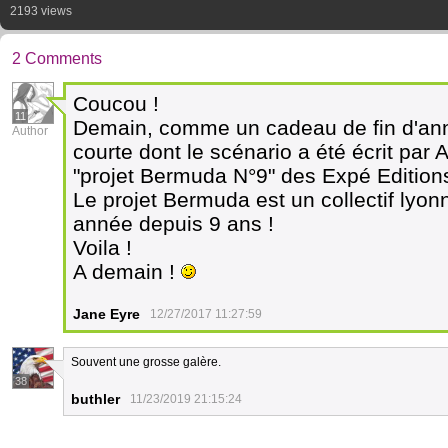
2193 views
2 Comments
Coucou !
11
Demain, comme un cadeau de fin d'année
Author
courte dont le scénario a été écrit par
"projet Bermuda N°9" des Expé Edition
Le projet Bermuda est un collectif lyo
année depuis 9 ans !
Voila !
A demain !
Jane Eyre
12/27/2017 11:27:59
Souvent une grosse galère.
38
buthler
11/23/2019 21:15:24