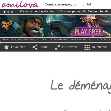
Comics, mangas, community!
Premium membership from
3.95 euros
per month !
Get membership
Amilova
Kickstarter is now LIVE
!.
Already 100000
members
and 1000
comics & mangas!
.
Home
>
Comics Directory
>
Comics
>
Des Histoires Courtes Pardi!
>
Ch. 1
>
P. 12
Favourites
Share
Full screen
Thumbnails