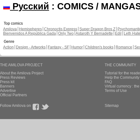
Русский
: COMICS / MANGA
Top comics
Amilova
Hemispheres
Chronoctis Express
Super Dragon Bros Z
Psychomant
Bienvenidos A República Gada
Only Two
Astaroth Y Bernadette
Edil
Leth Hat
Genre
Action
Design - Artworks
Fantasy - SF
Humor
Children's books
Romance
Se
THE AMILOVA PROJECT
THE COMMUNITY
About the Amilova Project
Tutorial for the reade
Press Reviews
Help the Community 
Press kit
FAQ
Banners
Virtual currency : th
Advertise
Terms of Use
Official Partners
Follow Amilova on
Sitemap