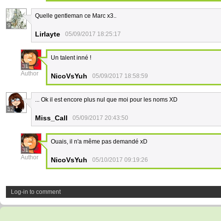
Quelle gentleman ce Marc x3..
9
Lirlayte
05/09/2017 18:25:17
Un talent inné !
31
Author
NicoVsYuh
05/09/2017 18:58:59
... Ok il est encore plus nul que moi pour les noms XD
32
Miss_Call
05/09/2017 20:43:50
Ouais, il n'a même pas demandé xD
31
Author
NicoVsYuh
05/10/2017 09:19:26
Log-in to comment