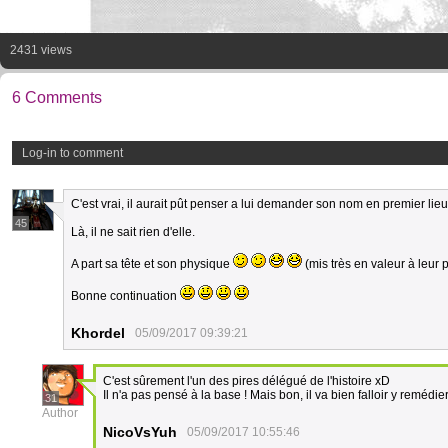
2431 views
6 Comments
Log-in to comment
C'est vrai, il aurait pût penser a lui demander son nom en premier lieu
45
Là, il ne sait rien d'elle.
A part sa tête et son physique
(mis très en valeur à leur
Bonne continuation
Khordel
05/09/2017 09:39:21
C'est sûrement l'un des pires délégué de l'histoire xD
Il n'a pas pensé à la base ! Mais bon, il va bien falloir y remédier
31
Author
NicoVsYuh
05/09/2017 10:55:46