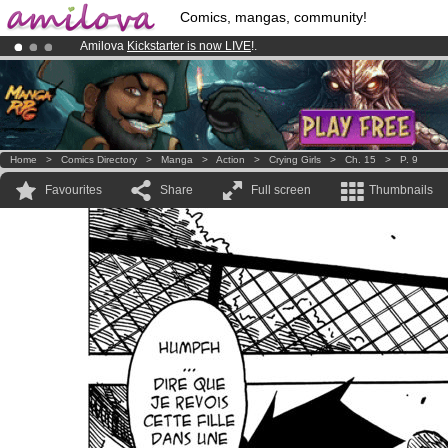
Comics, mangas, community!
Amilova
Kickstarter is now LIVE
!.
Premium membership from
3.95 euros
per month !
Get membership
Already 100000
members
and 1000
comics & mangas!
.
Home
>
Comics Directory
>
Manga
>
Action
>
Crying Girls
>
Ch. 15
>
P. 9
Favourites
Share
Full screen
Thumbnails