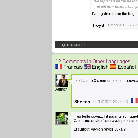
I've replaced all the ballo
and tell how better it has 
I've again redone the begin
TroyB
12/22/2011 17:20
Log-in to comment
12 Comments In Other Languages.
Français
English
Español
Le chapitre 3 commence et un nouve
6
Author
Sheitan
06/13/2011 20:50:23
Très belle cover... Intriguante et inquiè
Ca donne envie d' en savoir plus sur 
17
Et surtout, va-t-on revoir Luka ?