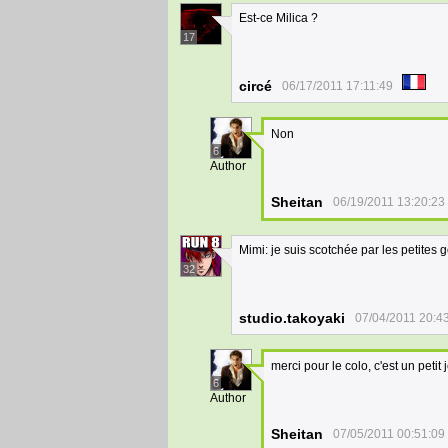
Est-ce Milica ?
17
circé
06/17/2011 17:11:49
Non
6
Author
Sheitan
06/19/2011 13:20:23
Mimi: je suis scotchée par les petites 
32
studio.takoyaki
07/04/2011 20:4
merci pour le colo, c'est un petit
6
Author
Sheitan
07/05/2011 00:51:09