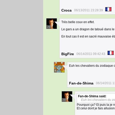
Croca
06/13/2011 23:28:39
Très belle couv en effet.
29
Le gars a un dragon de tatoué dans le d
En tout cas il est en sacré mauvaise ét
BigFire
06/14/2011 09:42:43
Euh les chevaliers du zodiaque 
4
Fan-de-Shima
06/14/2011 1
Fan-de-Shima
said:
Euh les chevaliers du 
29
Pourquoi ça? Et puis la je 
Et celui dont je fais allusio