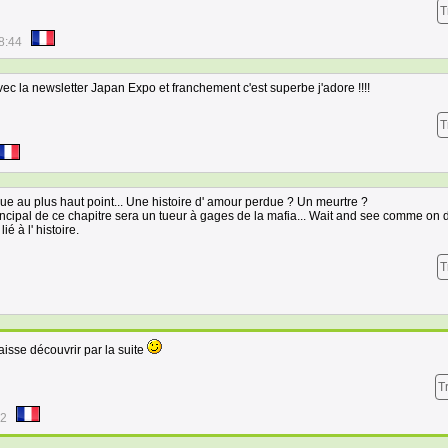
T
8:44
vec la newsletter Japan Expo et franchement c'est superbe j'adore !!!!
T
gue au plus haut point... Une histoire d' amour perdue ? Un meurtre ?
ipal de ce chapitre sera un tueur à gages de la mafia... Wait and see comme on dit
é à l' histoire.
T
laisse découvrir par la suite
T
52