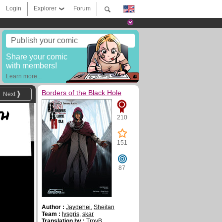
Login
Explorer
Forum
Publish your comic
Share your comic
with members!
Learn more...
Borders of the Black Hole
Next
th
210
151
87
Author :
Jaydehei
,
Sheitan
Team :
lysgris
,
skar
Translation by :
TroyB