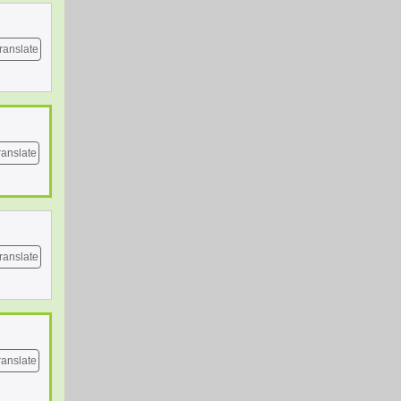
ranslate
ranslate
ranslate
ranslate