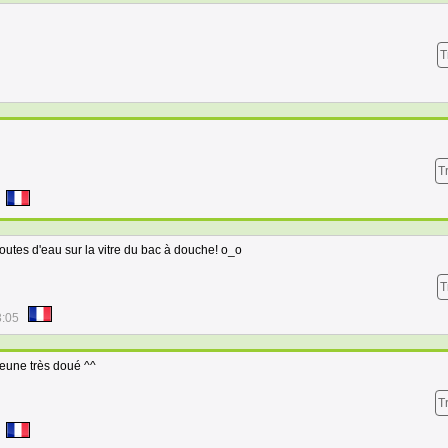
T
T
goutes d'eau sur la vitre du bac à douche! o_o
T
3:05
 jeune très doué ^^
T