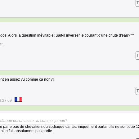
T
os. Alors la question inévitable: Sait-il inverser le courant d'une chute d'eau?^^
at.
T
ont en assez vu comme ça non?!
T
3:27:09
zodiaque ont en assez vu comme ça non?!
ne parle pas de chevaliers du zodiaque car techniquement parlant ils ne sont que 1
n n'en fait absolument pas partie.