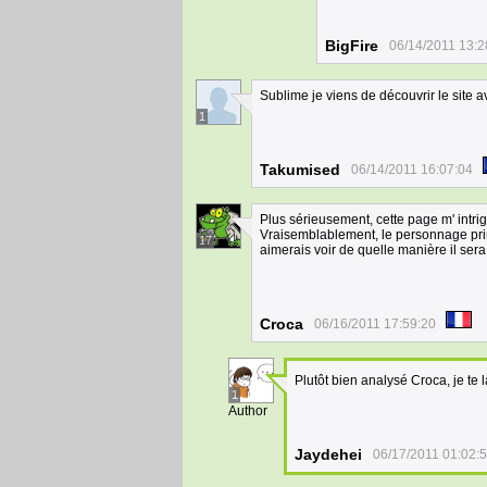
BigFire
06/14/2011 13:2
Sublime je viens de découvrir le site a
1
Takumised
06/14/2011 16:07:04
Plus sérieusement, cette page m' intri
Vraisemblablement, le personnage princ
17
aimerais voir de quelle manière il sera li
Croca
06/16/2011 17:59:20
Plutôt bien analysé Croca, je te 
1
Author
Jaydehei
06/17/2011 01:02: