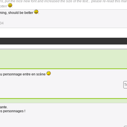
ons, put the nice new font and increased the size of the text... please re-read this ma
gotten
.
ning, should be better
.
:04
au personnage entre en scène
T
tante.
les personnages !