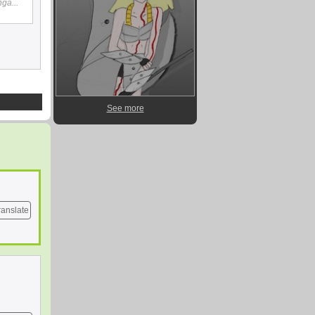
nga...
See more
ranslate