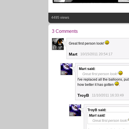
4495 views
3 Comments
Great first person look!
17
Mart
10/15/2011 20:54:17
Mart
said:
41
Great first person look!
I've replaced all the balloons, pu
how better it has gotten
.
TroyB
11/10/2011 16:33:49
TroyB
said:
41
Mart
said:
Great first person look!