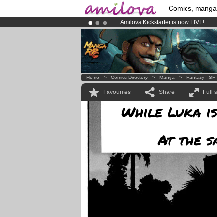
Comics, manga
Amilova
Kickstarter is now LIVE
!.
Already 100000
members
and 1000
Premium membership from
3.95 eur
Home
>
Comics Directory
>
Manga
>
Fantasy - SF
Favourites
Share
Full 
While Luka is
At the s