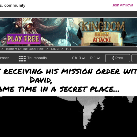
s, community!
Join Amilova
comics & mangas!
.
os
per month !
Get membership now
>
Borders Of The Black Hole
>
Ch. 3
>
P. 1
screen
Thumbnails
Ch. 3
P. 1
Prev.
 receiving his mission order wi
David,
ame time in a secret place...