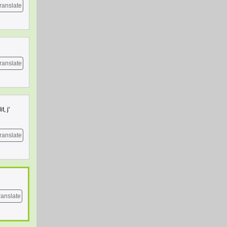
ranslate
ranslate
, j'
ranslate
ranslate