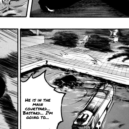
He is in the
main
courtyard...
Bastard... I'm
going to...