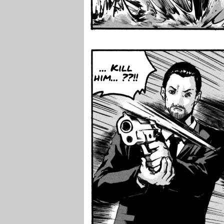
... Kill
him... ??!!