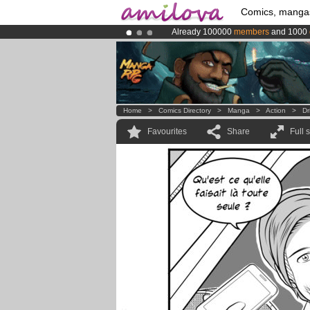
Comics, manga
Already 100000
members
and 1000
Premium membership from
3.95 eur
Amilova
Kickstarter is now LIVE
!.
Home
>
Comics Directory
>
Manga
>
Action
>
Dr
Favourites
Share
Full 