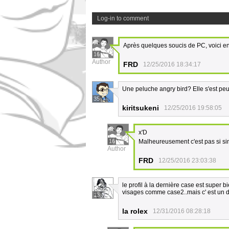
Log-in to comment
Après quelques soucis de PC, voici en
16
Author
FRD
12/25/2016 18:34:17
Une peluche angry bird? Elle s'est peut 
35
kiritsukeni
12/25/2016 19:58:05
x'D
16
Malheureusement c'est pas si s
Author
FRD
12/25/2016 23:03:38
le profil à la dernière case est super 
visages comme case2..mais c' est un d
13
la rolex
12/31/2016 08:28:18