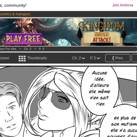
s, community!
Join Amilova
comics & mangas!
.
os
per month !
Get membership now
iver For Hire
>
Ch. 2
>
P. 5
screen
Thumbnails
Ch. 2
P. 5
Prev.