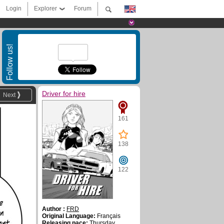
Login
Explorer
Forum
Follow us!
Driver for hire
Next
161
138
122
Author :
FRD
Original Language:
Français
Releasing pace:
Thursday