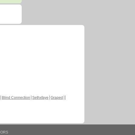
Blind Connection
Sethxfaye
Graped
HORS