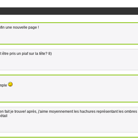
fin une nouvelle page !
être pris un piaf sur la tête? 8)
imple
bien fait je trouve! après, j'aime moyennement les hachures représentant les ombres 
étail