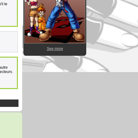
il te
See more
autre
lecteurs.