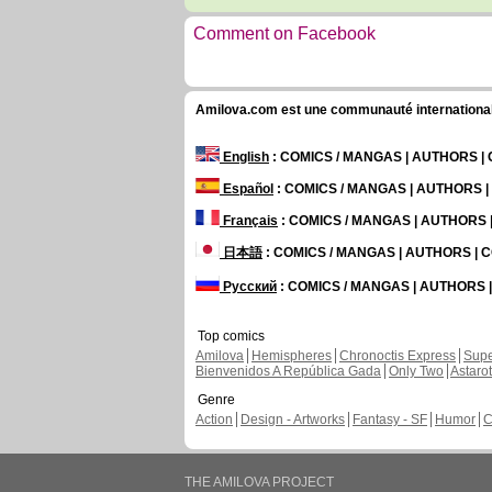
Comment on Facebook
Amilova.com est une communauté internationale 
English
: COMICS / MANGAS | AUTHORS 
Español
: COMICS / MANGAS | AUTHORS 
Français
: COMICS / MANGAS | AUTHORS
日本語
: COMICS / MANGAS | AUTHORS |
Русский
: COMICS / MANGAS | AUTHORS
Top comics
Amilova
Hemispheres
Chronoctis Express
Supe
Bienvenidos A República Gada
Only Two
Astaro
Genre
Action
Design - Artworks
Fantasy - SF
Humor
C
THE AMILOVA PROJECT