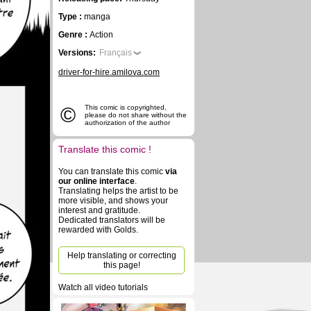
Type :
manga
Genre :
Action
Versions:
Français
driver-for-hire.amilova.com
©
This comic is copyrighted,
please do not share without the
authorization of the author
Translate this comic !
You can translate this comic
via
our online interface
.
Translating helps the artist to be
more visible, and shows your
interest and gratitude.
Dedicated translators will be
rewarded with Golds.
Help translating or correcting
this page!
Watch all video tutorials