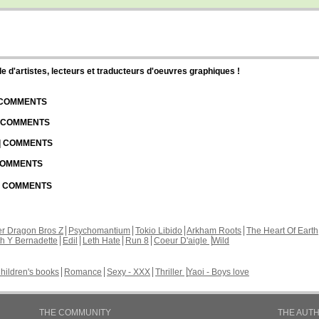
d'artistes, lecteurs et traducteurs d'oeuvres graphiques !
| COMMENTS
| COMMENTS
 | COMMENTS
 COMMENTS
 | COMMENTS
r Dragon Bros Z
Psychomantium
Tokio Libido
Arkham Roots
The Heart Of Earth
th Y Bernadette
Edil
Leth Hate
Run 8
Coeur D'aigle
Wild
hildren's books
Romance
Sexy - XXX
Thriller
Yaoi - Boys love
THE COMMUNITY
THE AUT