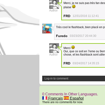
Merci, je ne suis pas très fan des
16
plaise
Author
FRD
12/31/2016 11:12:41
Très cool le flashback, bien placé en plu
26
Furedo
03/23/2017 20:44:30
Merci
16
Oui, que ce soit en 7eme ou 9eme A
Author
chose, et les flashback sont util
FRD
03/24/2017 14:35:15
Log-in to comment
0 Comments In Other Languages.
Français
Español
There are no comments for now.