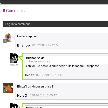
6 Comments
Log-in to comment
kinder surprise !
25
Biishop
02/12/2012 22:24:58
Biishop
said:
18
kinder surprise !
Author
Bien vu ! Je poste la suite cette nuit. tadadam... suspense.
H-def
02/12/2012 22:34:58
Eh paf ! un kinder surprise !
7
NyloO
02/13/2012 12:05:47