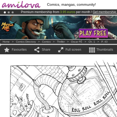
Comics, mangas, community!
Premium membership from
3.95 euros
per month !
Get membership
Already 100000
members
and 1000
comics & mangas!
.
Amilova
Kickstarter is now LIVE
!.
Home
>
Comics Directory
>
Comics
>
Thriller
>
Oscar FÉ
>
Ch. 1
>
P. 43
Favourites
Share
Full screen
Thumbnails