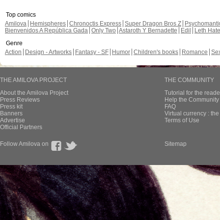
Top comics
Amilova
Hemispheres
Chronoctis Express
Super Dragon Bros Z
Psychomant
Bienvenidos A República Gada
Only Two
Astaroth Y Bernadette
Edil
Leth Hat
Genre
Action
Design - Artworks
Fantasy - SF
Humor
Children's books
Romance
Se
THE AMILOVA PROJECT
THE COMMUNITY
About the Amilova Project
Tutorial for the reade
Press Reviews
Help the Community 
Press kit
FAQ
Banners
Virtual currency : th
Advertise
Terms of Use
Official Partners
Follow Amilova on
Sitemap