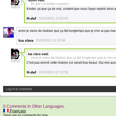
NyloO
said:
18
Eh paf ! un kinder surprise !
Author
Kinder, ya que ça de vrai, content que vous l'ayez repéré alors q
H-def
02/13/2012 13:52:03
ennn je viens de réaliser que ça fait longtemps que je n'en ai pas ma
19
lua clara
02/14/2012 12:10:34
lua clara
said:
18
ennn je viens de réaliser que ça fait longtemps que je n'en 
Author
C'est pas donné cette histoire (ce serait trop beau). Oui moi au
H-def
02/15/2012 07:12:59
Log-in to comment
0 Comments In Other Languages.
Français
There are no comments for now.