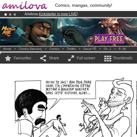
Comics, mangas, community!
Amilova
Kickstarter is now LIVE
!.
Already 100000
members
and 1000
comics & mangas!
.
Premium membership from
3.95 euros
per month !
Get membership
Home
>
Comics Directory
>
Comics
>
Thriller
>
Oscar FÉ
>
Ch. 1
>
P. 36
Favourites
Share
Full screen
Thumbnails