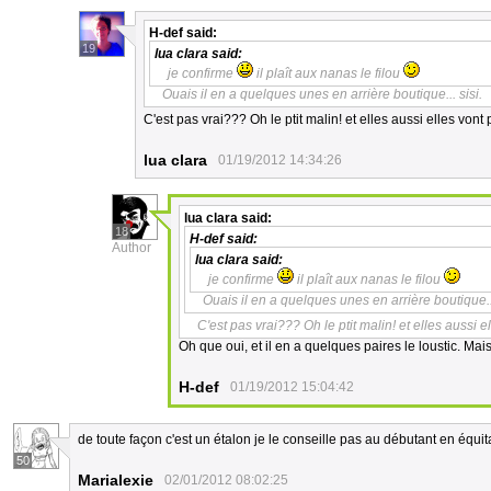
H-def
said:
19
lua clara
said:
je confirme
il plaît aux nanas le filou
Ouais il en a quelques unes en arrière boutique... sisi.
C'est pas vrai??? Oh le ptit malin! et elles aussi elles von
lua clara
01/19/2012 14:34:26
lua clara
said:
18
H-def
said:
Author
lua clara
said:
je confirme
il plaît aux nanas le filou
Ouais il en a quelques unes en arrière boutique...
C'est pas vrai??? Oh le ptit malin! et elles aussi 
Oh que oui, et il en a quelques paires le loustic. Mai
H-def
01/19/2012 15:04:42
de toute façon c'est un étalon je le conseille pas au débutant en équit
50
Marialexie
02/01/2012 08:02:25