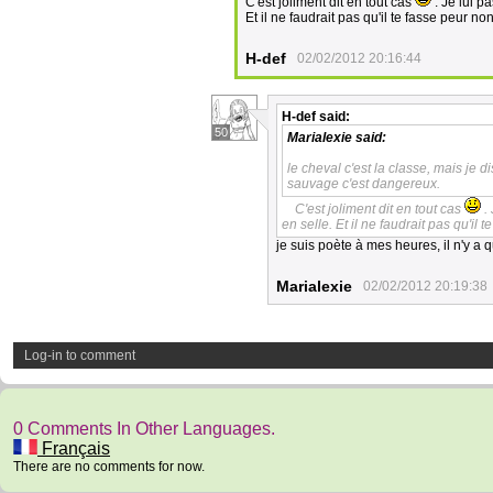
C'est joliment dit en tout cas
. Je lui p
Et il ne faudrait pas qu'il te fasse peur non
H-def
02/02/2012 20:16:44
H-def
said:
50
Marialexie
said:
le cheval c'est la classe, mais je d
sauvage c'est dangereux.
C'est joliment dit en tout cas
. 
en selle. Et il ne faudrait pas qu'il 
je suis poète à mes heures, il n'y a qu
Marialexie
02/02/2012 20:19:38
Log-in to comment
0 Comments In Other Languages.
Français
There are no comments for now.