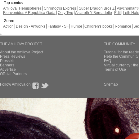
Top comics
Amilova
Hemispheres
Chronoctis Express
Super Dragon Bros Z
Psychomant
Bienvenidos A República Gada
Only Two
Astaroth Y Bernadette
Edil
Leth Hat
Genre
Action
Design - Artworks
Fantasy - SF
Humor
Children's books
Romance
Se
THE AMILOVA PROJECT
THE COMMUNITY
About the Amilova Project
Tutorial for the reade
Press Reviews
Help the Community 
Press kit
FAQ
Banners
Virtual currency : th
Advertise
Terms of Use
Official Partners
Follow Amilova on
Sitemap