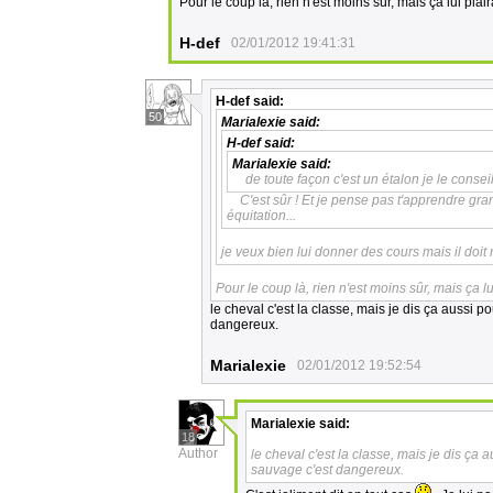
Pour le coup là, rien n'est moins sûr, mais ça lui plai
H-def
02/01/2012 19:41:31
H-def
said:
50
Marialexie
said:
H-def
said:
Marialexie
said:
de toute façon c'est un étalon je le conse
C'est sûr ! Et je pense pas t'apprendre gra
équitation...
je veux bien lui donner des cours mais il doit 
Pour le coup là, rien n'est moins sûr, mais ça lu
le cheval c'est la classe, mais je dis ça aussi p
dangereux.
Marialexie
02/01/2012 19:52:54
Marialexie
said:
18
Author
le cheval c'est la classe, mais je dis ça 
sauvage c'est dangereux.