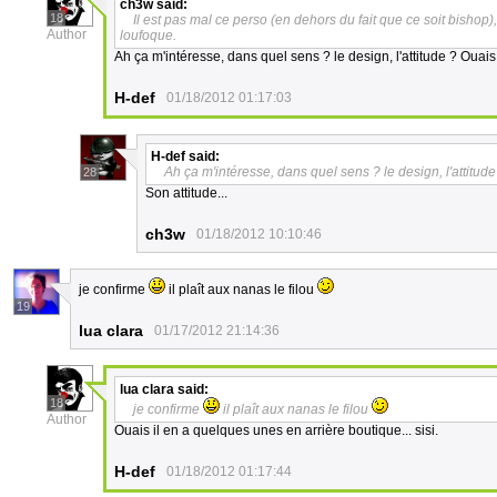
ch3w
said:
18
Il est pas mal ce perso (en dehors du fait que ce soit bishop)
Author
loufoque.
Ah ça m'intéresse, dans quel sens ? le design, l'attitude ? Ouais
H-def
01/18/2012 01:17:03
H-def
said:
Ah ça m'intéresse, dans quel sens ? le design, l'attitud
28
Son attitude...
ch3w
01/18/2012 10:10:46
je confirme
il plaît aux nanas le filou
19
lua clara
01/17/2012 21:14:36
lua clara
said:
18
je confirme
il plaît aux nanas le filou
Author
Ouais il en a quelques unes en arrière boutique... sisi.
H-def
01/18/2012 01:17:44