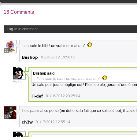
16 Comments
Log-in to comment
il est sale le bibi ! un vrai mec mal rasé !
25
Biishop
01/16/2012 19:58:06
Biishop
said:
18
il est sale le bibi ! un vrai mec mal rasé !
Author
Un sale petit jeune négligé oui ! Plein de blé, gérant d'une én
H-def
01/16/2012 23:25:04
Il est pas mal ce perso (en dehors du fait que ce soit bishop), il cass
28
ch3w
01/17/2012 12:55:14