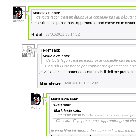
Marialexie
said:
18
de toute façon c'est un étalon je le conseille pas au débutant
Author
C'est sûr ! Et je pense pas t'apprendre grand chose en te disant 
H-def
02/01/2012 15:14:32
H-def
said:
50
Marialexie
said:
de toute façon c'est un étalon je le conseille pas au d
C'est sûr ! Et je pense pas t'apprendre grand chose en te
je veux bien lui donner des cours mais il doit me promettre d
Marialexie
02/01/2012 18:56:02
Marialexie
said:
18
H-def
said:
Author
Marialexie
said:
de toute façon c'est un étalon je le conseille p
C'est sûr ! Et je pense pas t'apprendre grand chos
je veux bien lui donner des cours mais il doit me pro