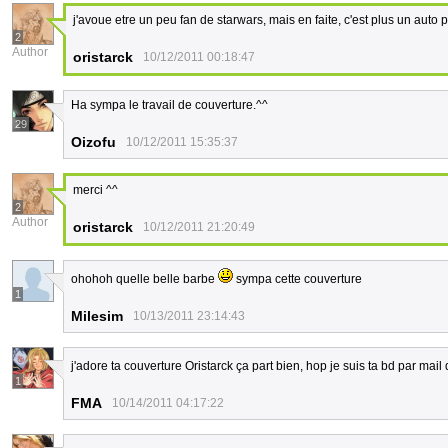
j'avoue etre un peu fan de starwars, mais en faite, c'est plus un auto p
2
Author
oristarck
10/12/2011 00:18:47
Ha sympa le travail de couverture.^^
29
Oizofu
10/12/2011 15:35:37
merci ^^
2
Author
oristarck
10/12/2011 21:20:49
ohohoh quelle belle barbe
sympa cette couverture
1
Milesim
10/13/2011 23:14:43
j'adore ta couverture Oristarck ça part bien, hop je suis ta bd par mail 
1
FMA
10/14/2011 04:17:22