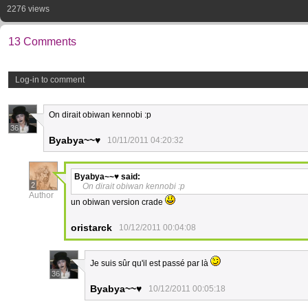
2276 views
13 Comments
Log-in to comment
On dirait obiwan kennobi :p
36
Byabya~~♥
10/11/2011 04:20:32
Byabya~~♥
said:
2
On dirait obiwan kennobi :p
Author
un obiwan version crade
oristarck
10/12/2011 00:04:08
Je suis sûr qu'il est passé par là
36
Byabya~~♥
10/12/2011 00:05:18