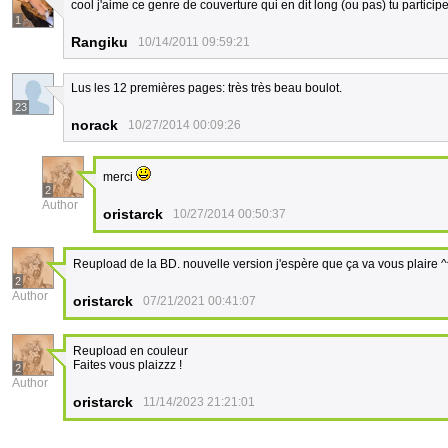
cool j'aime ce genre de couverture qui en dit long (ou pas) tu partici
1
Rangiku
10/14/2011 09:59:21
Lus les 12 premières pages: très très beau boulot.
23
norack
10/27/2014 00:09:26
merci
2
Author
oristarck
10/27/2014 00:50:37
Reupload de la BD. nouvelle version j'espère que ça va vous plaire ^
2
Author
oristarck
07/21/2021 00:41:07
Reupload en couleur
Faites vous plaizzz !
2
Author
oristarck
11/14/2023 21:21:01