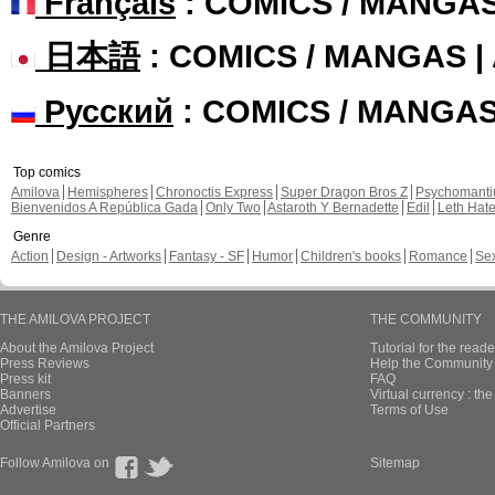
Français
: COMICS / MANGA
日本語
: COMICS / MANGAS 
Русский
: COMICS / MANGA
Top comics
Amilova
Hemispheres
Chronoctis Express
Super Dragon Bros Z
Psychomant
Bienvenidos A República Gada
Only Two
Astaroth Y Bernadette
Edil
Leth Hat
Genre
Action
Design - Artworks
Fantasy - SF
Humor
Children's books
Romance
Se
THE AMILOVA PROJECT
THE COMMUNITY
About the Amilova Project
Tutorial for the reade
Press Reviews
Help the Community 
Press kit
FAQ
Banners
Virtual currency : th
Advertise
Terms of Use
Official Partners
Follow Amilova on
Sitemap