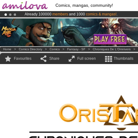
Comics, mangas, community!
Already 100000
members
and 1000
comics & mangas!
.
Premium membership from
3.95 euros
per month !
Get membership
Amilova
Kickstarter is now LIVE
!.
Home
>
Comics Directory
>
Comics
>
Fantasy - SF
>
Chroniques De L'Omnivers
>
Favourites
Share
Full screen
Thumbnails