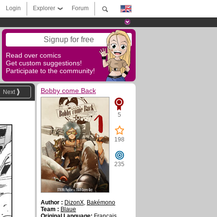
Login
Explorer
Forum
Signup for free
Read over comics
Get custom suggestions!
Participate to the community!
Bobby come Back
Next
5
198
235
Author :
DizonX
,
Bakémono
Team :
Blaue
Original Language:
Français