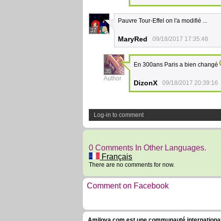
Pauvre Tour-Effel on l'a modifié ...
37
MaryRed
09/18/2017 17:35:48
En 300ans Paris a bien changé
35
Author
DizonX
09/18/2017 20:39:16
Log-in to comment
0 Comments In Other Languages.
Français
There are no comments for now.
Comment on Facebook
Amilova.com est une communauté internationale 