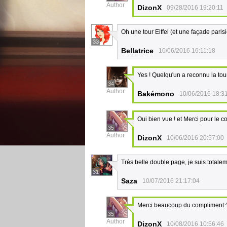
Author
DizonX
09/28/2016 19:20:11
Oh une tour Eiffel (et une façade paris
33
Bellatrice
10/06/2016 16:11:18
Yes ! Quelqu'un a reconnu la tour 
34
Author
Bakémono
10/06/2016 18:3
Oui bien vue ! et Merci pour le c
35
Author
DizonX
10/06/2016 20:57:00
Très belle double page, je suis totalem
31
Saza
10/07/2016 21:17:04
Merci beaucoup du compliment 
35
Author
DizonX
10/08/2016 10:56:46