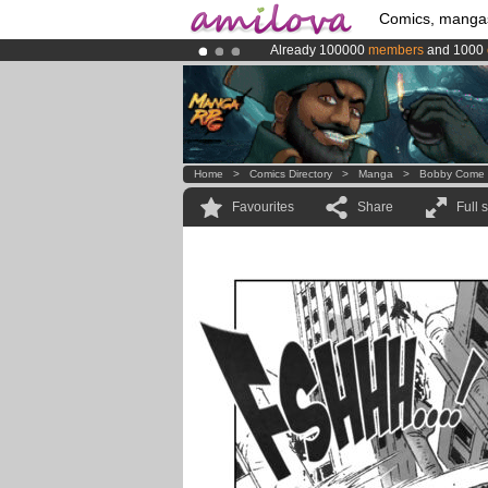
Comics, manga
Already 100000
members
and 1000
Premium membership from
3.95 eur
Amilova
Kickstarter is now LIVE
!.
Home
>
Comics Directory
>
Manga
>
Bobby Come
Favourites
Share
Full 