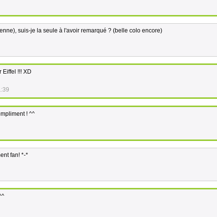
ienne), suis-je la seule à l'avoir remarqué ? (belle colo encore)
Eiffel !!! XD
1:39
ompliment ! ^^
ent fan! *-*
^^