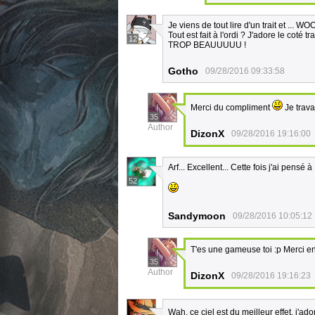
Je viens de tout lire d'un trait et ..
Tout est fait à l'ordi ? J'adore le coté t
12
TROP BEAUUUUU !
Gotho
09/28/2016 09:33:58
Merci du compliment
Je trava
35
Author
DizonX
09/28/2016 19:16:00
Arf... Excellent... Cette fois j'ai pens
52
Sandymoon
09/28/2016 10:05:12
T'es une gameuse toi :p Merci en
35
Author
DizonX
09/28/2016 19:16:23
Wah, ce ciel est du meilleur effet, j'ad