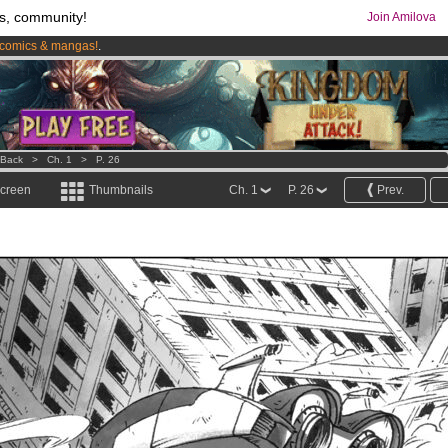
s, community!
Join Amilova
comics & mangas!
.
os
per month !
Get membership now
 Back
>
Ch. 1
>
P. 26
screen
Thumbnails
Ch. 1
P. 26
Prev.