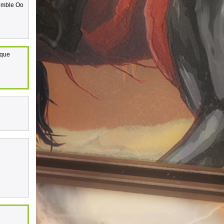
semble Oo
 que