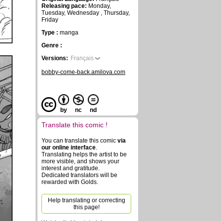
Releasing pace:
Monday,
Tuesday, Wednesday , Thursday,
Friday
Type :
manga
Genre :
Versions:
Français
bobby-come-back.amilova.com
by
nc
nd
Translate this comic !
You can translate this comic
via
our online interface
.
Translating helps the artist to be
more visible, and shows your
interest and gratitude.
Dedicated translators will be
rewarded with Golds.
Help translating or correcting
this page!