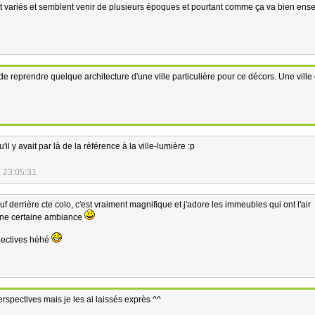
t variés et semblent venir de plusieurs époques et pourtant comme ça va bien en
de reprendre quelque architecture d'une ville particulière pour ce décors. Une ville
il y avait par là de la référence à la ville-lumière :p
 23:05:31
derrière cte colo, c'est vraiment magnifique et j'adore les immeubles qui ont l'air
ne certaine ambiance
rspectives héhé
 perspectives mais je les ai laissés exprès ^^