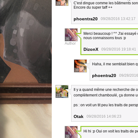
C'est dingue comme les bâtiments son
39
Encore du super taff ++
phoentra20
09/28/2016 13:42:17
Merci beaucoup ! ^^ J'ai essayé 
nous connaissons tous :p
35
Author
DizonX
09/28/2016 19:18:41
Haha, il me semblait bien qu'
39
phoentra20
09/28/2016
Il y a quand même une recherche de ouf 
complètement chamboulé, ça donne u
21
ps : on voit un tit peu les traits de pe
Otak
09/28/2016 14:06:23
Hi hi :p Oui on voit les traits de
35