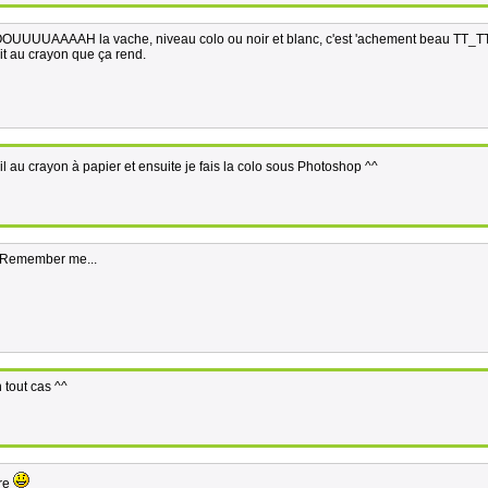
. WOOOUUUUAAAAH la vache, niveau colo ou noir et blanc, c'est 'achement beau TT_T
rait au crayon que ça rend.
il au crayon à papier et ensuite je fais la colo sous Photoshop ^^
é à Remember me...
 tout cas ^^
ore