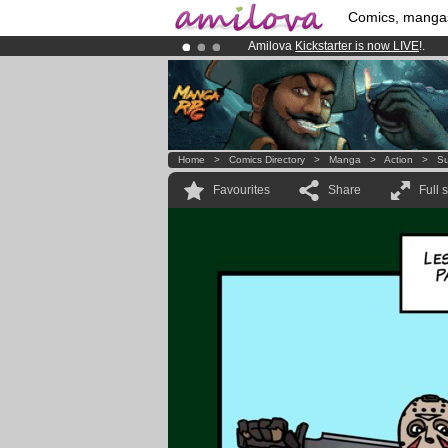
Comics, manga
Amilova
Kickstarter is now LIVE
!.
Premium membership from
3.95 eur
Already 100000
members
and 1000
Home
>
Comics Directory
>
Manga
>
Action
>
Su
Favourites
Share
Full 