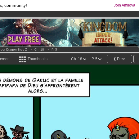
s, community!
Join Amilova
os
per month !
Get membership now
comics & mangas!
.
per Dragon Bros Z
>
Ch. 18
>
P. 5
screen
Thumbnails
Ch. 18
P. 5
Prev.