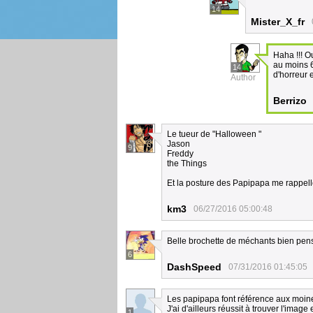
14
Mister_X_fr
Haha !!! Ou
au moins 6
14
d'horreur 
Author
Berrizo
Le tueur de "Halloween "
Jason
9
Freddy
the Things
Et la posture des Papipapa me rappelle
km3
06/27/2016 05:00:48
Belle brochette de méchants bien pensé
6
DashSpeed
07/31/2016 01:45:05
Les papipapa font référence aux moine
J'ai d'ailleurs réussit à trouver l'image
1