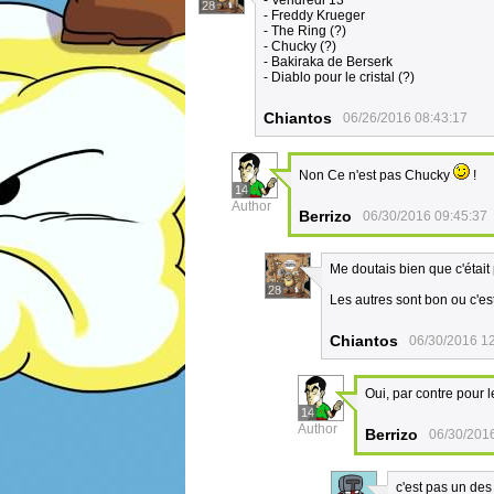
- Vendredi 13
28
- Freddy Krueger
- The Ring (?)
- Chucky (?)
- Bakiraka de Berserk
- Diablo pour le cristal (?)
Chiantos
06/26/2016 08:43:17
Non Ce n'est pas Chucky
!
14
Author
Berrizo
06/30/2016 09:45:37
Me doutais bien que c'était 
28
Les autres sont bon ou c'es
Chiantos
06/30/2016 1
Oui, par contre pour le
14
Author
Berrizo
06/30/201
c'est pas un de