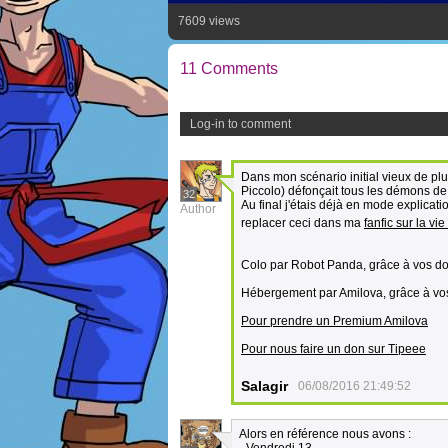
7609 views
11 Comments
Log-in to comment
Dans mon scénario initial vieux de pl
Piccolo) défonçait tous les démons de
32
Au final j'étais déjà en mode explicati
Author
replacer ceci dans ma
fanfic sur la vi
Colo par Robot Panda, grâce à vos do
Hébergement par Amilova, grâce à vo
Pour prendre un Premium Amilova
Pour nous faire un don sur Tipeee
Salagir
06/08/2016 21:49:52
Alors en référence nous avons :