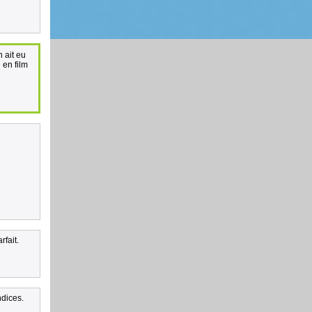
n ait eu
 en film
fait.
ndices.