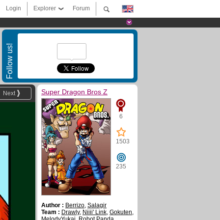
Login
Explorer
Forum
Follow us!
Super Dragon Bros Z
Next
6
1503
235
Author :
Berrizo
,
Salagir
Team :
Drawly
,
Niiii' Link
,
Gokuten
,
MelodyYukai
,
Robot Panda