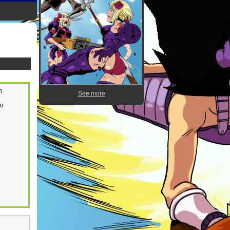
n
See more
pu