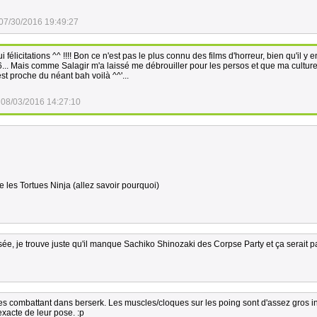
07/30/2016 19:49:27
i félicitations ^^ !!!! Bon ce n'est pas le plus connu des films d'horreur, bien qu'il y e
... Mais comme Salagir m'a laissé me débrouiller pour les persos et que ma culture
est proche du néant bah voilà ^^'...
08/03/2016 14:27:10
 les Tortues Ninja (allez savoir pourquoi)
e, je trouve juste qu'il manque Sachiko Shinozaki des Corpse Party et ça serait par
s combattant dans berserk. Les muscles/cloques sur les poing sont d'assez gros i
 exacte de leur pose. :p