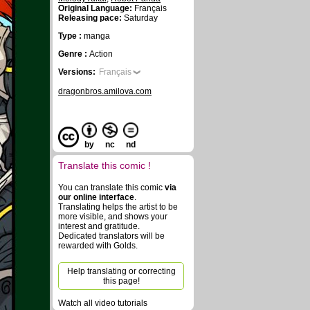
Original Language:
Français
Releasing pace:
Saturday
Type :
manga
Genre :
Action
Versions:
Français
dragonbros.amilova.com
by
nc
nd
Translate this comic !
You can translate this comic
via
our online interface
.
Translating helps the artist to be
more visible, and shows your
interest and gratitude.
Dedicated translators will be
rewarded with Golds.
Help translating or correcting
this page!
Watch all video tutorials