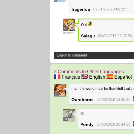
fragerfou
07/31/2016 03:57:27
Oui
32
Author
Salagir
08/09/2016 21:07:50
Log-in to comment
3 Comments In Other Languages.
Français
English
Español
man the world must be thankfull that t
28
Ouroboros
07/09/2016 18:40:26
lol
31
Pondy
07/30/2016 20:44:19