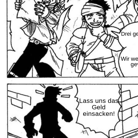
Drei g
Wir we
ge
Lass uns das
Geld
einsacken!