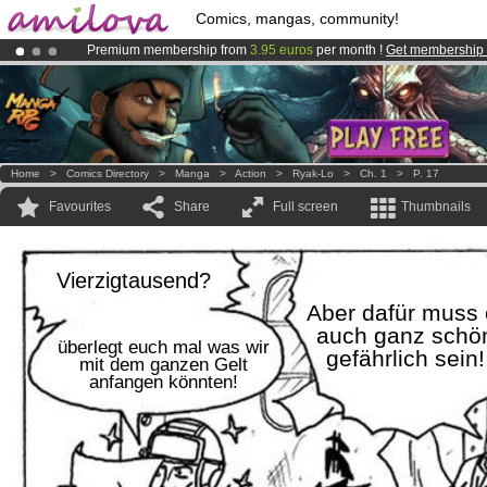
Comics, mangas, community!
Premium membership from
3.95 euros
per month !
Get membership
Amilova
Kickstarter is now LIVE
!.
Already 100000
members
and 1000
comics & mangas!
.
Home
>
Comics Directory
>
Manga
>
Action
>
Ryak-Lo
>
Ch. 1
>
P. 17
Favourites
Share
Full screen
Thumbnails
Vierzigtausend?
Aber dafür muss 
auch ganz schö
überlegt euch mal was wir
gefährlich sein!
mit dem ganzen Gelt
anfangen könnten!