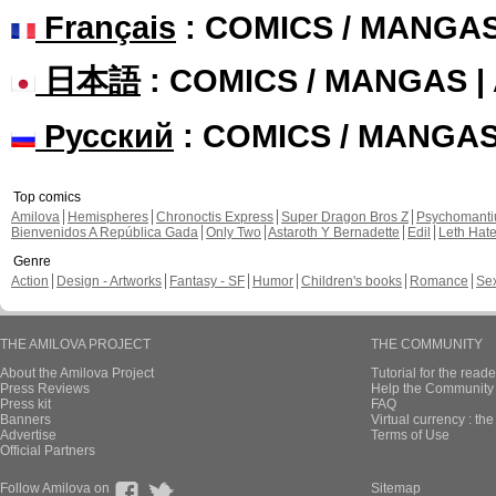
Français
: COMICS / MANGA
日本語
: COMICS / MANGAS 
Русский
: COMICS / MANGA
Top comics
Amilova
Hemispheres
Chronoctis Express
Super Dragon Bros Z
Psychomant
Bienvenidos A República Gada
Only Two
Astaroth Y Bernadette
Edil
Leth Hat
Genre
Action
Design - Artworks
Fantasy - SF
Humor
Children's books
Romance
Se
THE AMILOVA PROJECT
THE COMMUNITY
About the Amilova Project
Tutorial for the reade
Press Reviews
Help the Community 
Press kit
FAQ
Banners
Virtual currency : th
Advertise
Terms of Use
Official Partners
Follow Amilova on
Sitemap